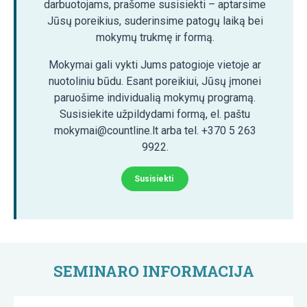
darbuotojams, prašome susisiekti – aptarsime
Jūsų poreikius, suderinsime patogų laiką bei
mokymų trukmę ir formą.
Mokymai gali vykti Jums patogioje vietoje ar
nuotoliniu būdu. Esant poreikiui, Jūsų įmonei
paruošime individualią mokymų programą.
Susisiekite užpildydami formą, el. paštu
mokymai@countline.lt arba tel. +370 5 263
9922.
Susisiekti
SEMINARO INFORMACIJA