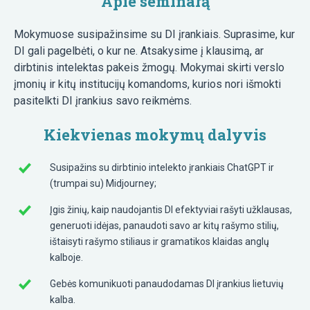
Apie seminarą
Mokymuose susipažinsime su DI įrankiais. Suprasime, kur
DI gali pagelbėti, o kur ne. Atsakysime į klausimą, ar
dirbtinis intelektas pakeis žmogų. Mokymai skirti verslo
įmonių ir kitų institucijų komandoms, kurios nori išmokti
pasitelkti DI įrankius savo reikmėms.
Kiekvienas mokymų dalyvis
Susipažins su dirbtinio intelekto įrankiais ChatGPT ir
(trumpai su) Midjourney;
Įgis žinių, kaip naudojantis DI efektyviai rašyti užklausas,
generuoti idėjas, panaudoti savo ar kitų rašymo stilių,
ištaisyti rašymo stiliaus ir gramatikos klaidas anglų
kalboje.
Gebės komunikuoti panaudodamas DI įrankius lietuvių
kalba.