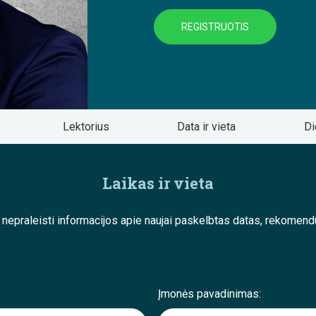
REGISTRUOTIS
Lektorius
Data ir vieta
Di
Laikas ir vieta
e nepraleisti informacijos apie naujai paskelbtas datas, rekom
Įmonės pavadinimas: