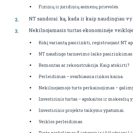
Fizinių ir juridinių asmenų prievolės.
NT sandorai: ką, kada ir kaip naudingiau v
Nekilnojamasis turtas ekonominėje veikloje
Kokį variantą pasirinkti, registruojant NT ap
NT naudingo tarnavimo laiko pasirinkimas (
Remontas ar rekonstrukcija. Kaip atskirti?
Perleidimas – svarbiausia rinkos kaina.
Nekilnojamojo turto perkainojimas – galimy
Investicinis turtas – apskaitos ir mokesčių 
Investicinio projekto taikymo ypatumai.
Veiklos perleidimas.
Turto perkėlimas (Lietuvoje ir į (iš) užsienį (-i