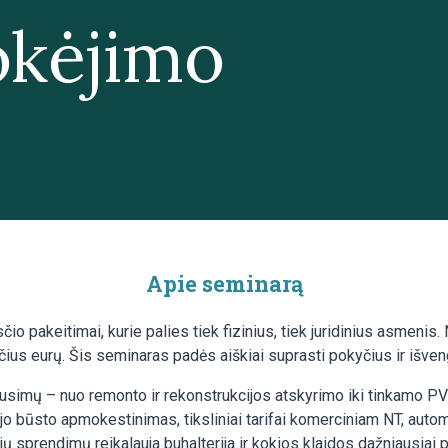
kėjimo
Apie seminarą
čio pakeitimai, kurie palies tiek fizinius, tiek juridinius asme
ančius eurų. Šis seminaras padės aiškiai suprasti pokyčius ir išven
usimų – nuo remonto ir rekonstrukcijos atskyrimo iki tinkamo PVM
ojo būsto apmokestinimas, tiksliniai tarifai komerciniam NT, aut
ių sprendimų reikalauja buhalterija ir kokios klaidos dažniausiai 