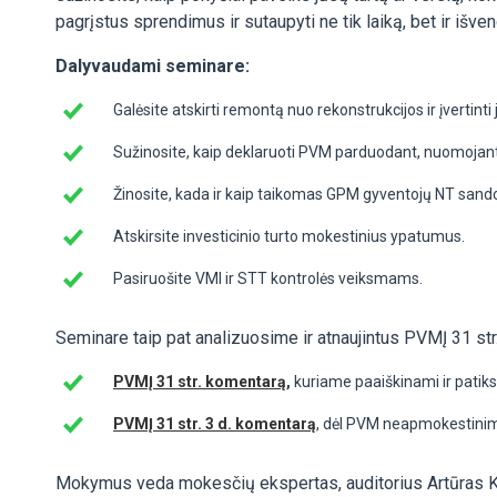
pagrįstus sprendimus ir sutaupyti ne tik laiką, bet ir išven
Dalyvaudami seminare:
Galėsite atskirti remontą nuo rekonstrukcijos ir įvertinti
Sužinosite, kaip deklaruoti PVM parduodant, nuomojant 
Žinosite, kada ir kaip taikomas GPM gyventojų NT sand
Atskirsite investicinio turto mokestinius ypatumus.
Pasiruošite VMI ir STT kontrolės veiksmams.
Seminare taip pat analizuosime ir atnaujintus PVMĮ 31 st
PVMĮ 31 str. komentarą
,
kuriame paaiškinami ir patik
PVMĮ 31 str. 3 d. komentarą
, dėl PVM neapmokestinimo
Mokymus veda mokesčių ekspertas, auditorius Artūras Kapi