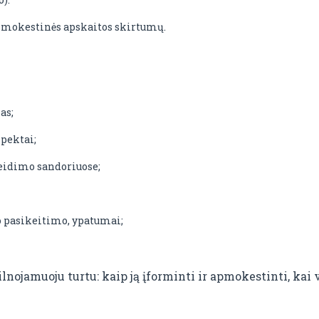
r mokestinės apskaitos skirtumų.
as;
pektai;
eidimo sandoriuose;
 pasikeitimo, ypatumai;
ilnojamuoju turtu: kaip ją įforminti ir apmokestinti, k