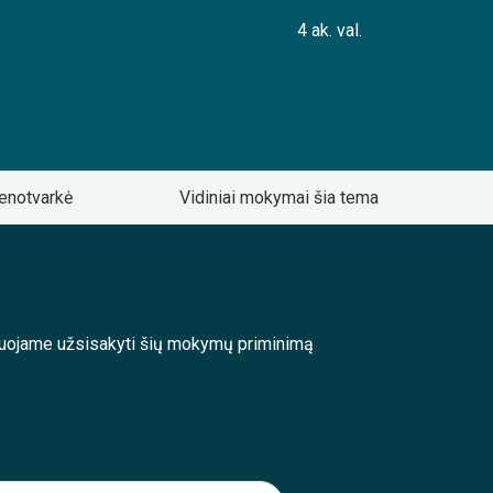
4 ak. val.
enotvarkė
Vidiniai mokymai šia tema
enduojame užsisakyti šių mokymų priminimą