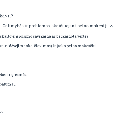
ykdyti?
. Galimybės ir problemos, skaičiuojant pelno mokestį:
skaitoje: įsigijimo savikaina ar perkainota verte?
nusidėvėjimo skaičiavimas) ir įtaka pelno mokesčiui.
bės ir grėsmės.
ypatumai.
o).