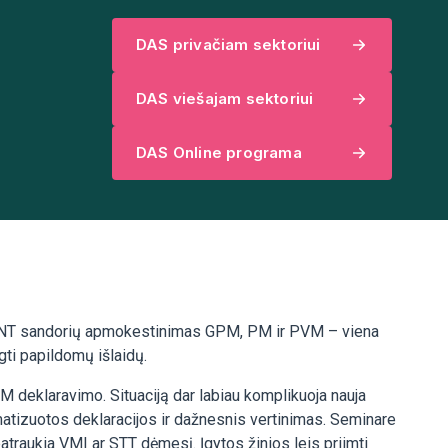
DAS privačiam sektoriui
DAS viešajam sektoriui
DAS Online programa
nis. NT sandorių apmokestinimas GPM, PM ir PVM – viena
gti papildomų išlaidų.
 deklaravimo. Situaciją dar labiau komplikuoja nauja
omatizuotos deklaracijos ir dažnesnis vertinimas. Seminare
patraukia VMI ar STT dėmesį. Įgytos žinios leis priimti