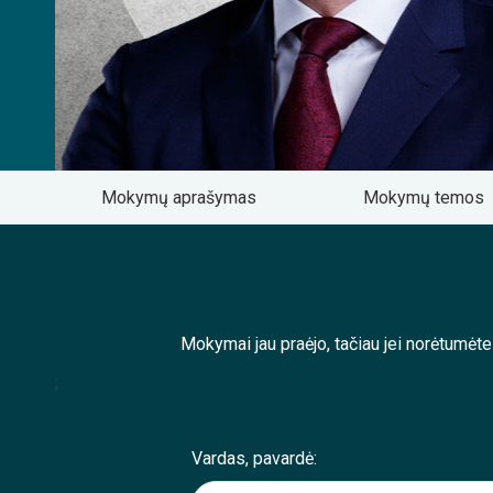
Mokymų aprašymas
Mokymų temos
Mokymai jau praėjo, tačiau jei norėtumėt
;
Vardas, pavardė: