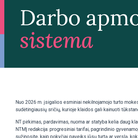
Darbo apmo
sistema
Nuo 2026 m. įsigalios esminiai nekilnojamojo turto mokes
sudėtingiausių sričių, kurioje klaidos gali kainuoti tūkst
NT pirkimas, pardavimas, nuoma ar statyba kelia daug kla
NTMĮ redakcija: progresiniai tarifai, pagrindinio gyvenam
sužinosite, kaip pokyčiai paveiks jūsų turtą ar verslą, kok