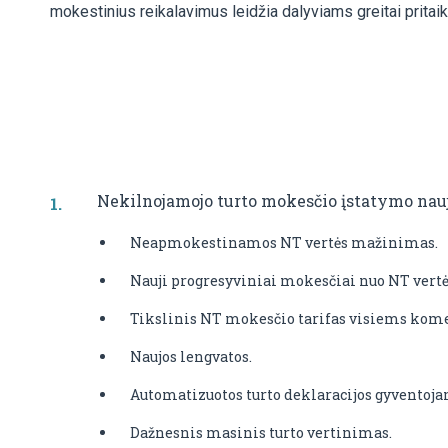
mokestinius reikalavimus leidžia dalyviams greitai pritaiky
Nekilnojamojo turto mokesčio įstatymo nauj
Neapmokestinamos NT vertės mažinimas.
Nauji progresyviniai mokesčiai nuo NT vertė
Tikslinis NT mokesčio tarifas visiems kome
Naujos lengvatos.
Automatizuotos turto deklaracijos gyventoja
Dažnesnis masinis turto vertinimas.