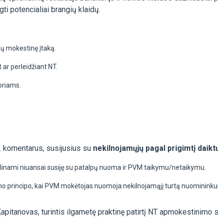
gti potencialiai brangių klaidų.
 jų mokestinę įtaką.
ar perleidžiant NT.
oriams.
r. komentarus, susijusius su
nekilnojamųjų pagal prigimtį daik
slinami niuansai susiję su patalpų nuoma ir PVM taikymu/netaikymu.
 principo, kai PVM mokėtojas nuomoja nekilnojamąjį turtą nuomininkui,
tanovas, turintis ilgametę praktinę patirtį NT apmokestinimo sri