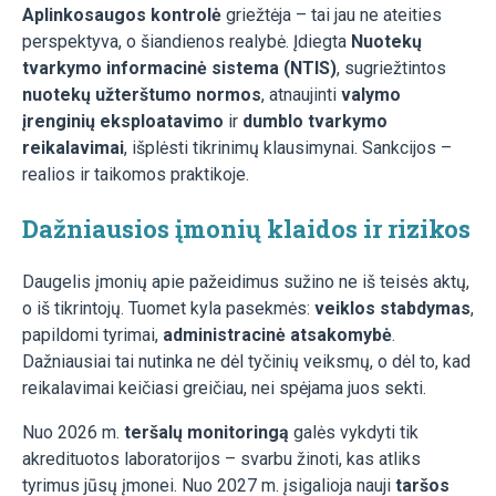
Aplinkosaugos kontrolė
griežtėja – tai jau ne ateities
perspektyva, o šiandienos realybė. Įdiegta
Nuotekų
tvarkymo informacinė sistema (NTIS)
, sugriežtintos
nuotekų užterštumo normos
, atnaujinti
valymo
įrenginių eksploatavimo
ir
dumblo tvarkymo
reikalavimai
, išplėsti tikrinimų klausimynai. Sankcijos –
realios ir taikomos praktikoje.
Dažniausios įmonių klaidos ir rizikos
Daugelis įmonių apie pažeidimus sužino ne iš teisės aktų,
o iš tikrintojų. Tuomet kyla pasekmės:
veiklos stabdymas
,
papildomi tyrimai,
administracinė atsakomybė
.
Dažniausiai tai nutinka ne dėl tyčinių veiksmų, o dėl to, kad
reikalavimai keičiasi greičiau, nei spėjama juos sekti.
Nuo 2026 m.
teršalų monitoringą
galės vykdyti tik
akredituotos laboratorijos – svarbu žinoti, kas atliks
tyrimus jūsų įmonei. Nuo 2027 m. įsigalioja nauji
taršos