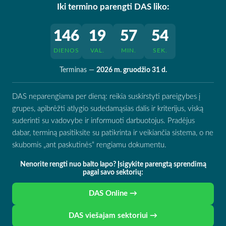
Iki termino parengti DAS liko:
146
19
57
53
DIENOS
VAL.
MIN.
SEK.
Terminas —
2026 m. gruodžio 31 d.
DAS neparengiama per dieną: reikia suskirstyti pareigybes į
grupes, apibrėžti atlygio sudedamąsias dalis ir kriterijus, viską
suderinti su vadovybe ir informuoti darbuotojus. Pradėjus
dabar, terminą pasitiksite su patikrinta ir veikiančia sistema, o ne
skubomis „ant paskutinės“ rengiamu dokumentu.
Nenorite rengti nuo balto lapo? Įsigykite parengtą sprendimą
pagal savo sektorių:
DAS Online →
DAS viešajam sektoriui →