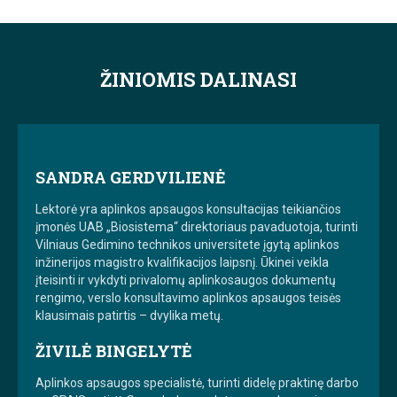
ŽINIOMIS DALINASI
SANDRA GERDVILIENĖ
Lektorė yra aplinkos apsaugos konsultacijas teikiančios
įmonės UAB „Biosistema“ direktoriaus pavaduotoja, turinti
Vilniaus Gedimino technikos universitete įgytą aplinkos
inžinerijos magistro kvalifikacijos laipsnį. Ūkinei veikla
įteisinti ir vykdyti privalomų aplinkosaugos dokumentų
rengimo, verslo konsultavimo aplinkos apsaugos teisės
klausimais patirtis – dvylika metų.
ŽIVILĖ BINGELYTĖ
Aplinkos apsaugos specialistė, turinti didelę praktinę darbo