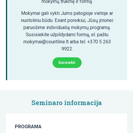
mokymų trukmę ir formą.
Mokymai gali vykti Jums patogioje vietoje ar
nuotoliniu būdu. Esant poreikiui, Jūsų įmonei
paruošime individualią mokymų programą.
Susisiekite užpildydami formą, el. paštu
mokymai@countline.lt arba tel. +370 5 263
9922.
Susisiekti
Seminaro informacija
PROGRAMA