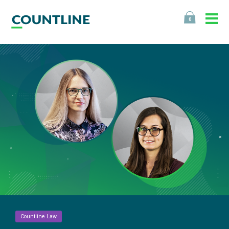
0
Countline Law