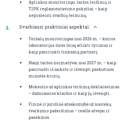
Aplinkos monitoringo, taršos leidimų ir
TIPK reglamentavimo pokyčiai – kaip
nepraleisti svarbių terminų.
Svarbiausi praktiniai aspektai:
Teršalų monitoringas nuo 2026 m. – kurios
laboratorijos turės teisę atlikti tyrimus ir
kaip pasirinkti tinkamą partnerį.
Nauji taršos normatyvai nuo 2027 m. – kaip
pasiruošti iš anksto ir išvengti paskutinės
minutės krizių.
Mokesčio už aplinkos teršimą deklaravimas
– dažniausios klaidos ir kaip jų išvengti.
Fizinė ir juridinė atsakomybė už nuotekų
tvarkymo pažeidimus – realūs atvejai ir
pasekmės.