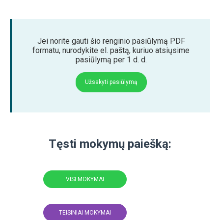
Jei norite gauti šio renginio pasiūlymą PDF
formatu, nurodykite el. paštą, kuriuo atsiųsime
pasiūlymą per 1 d. d.
Užsakyti pasiūlymą
Tęsti mokymų paiešką:
VISI MOKYMAI
TEISINIAI MOKYMAI