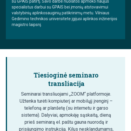
su GPAIS patirtį. Savo darbe nuolatos apmoko naujus
specialistus darbui su GPAIS bei įmonių atstovavimui
valstybinių aplinkosauginių patikrinimų metu. Vilniaus
Gedimino technikos universitete įgijusi aplinkos inžinerijos
magistro laipsnį.
Tiesioginė seminaro
transliacija
Seminarai transliuojami „ZOOM“ platformoje.
Užtenka turėti kompiuterį ar mobilųjį įrenginį –
telefoną ar planšetę (su internetu ir garso
sistema). Dalyviai, apmokėję sąskaitą, dieną
prieš seminarą el. paštu gauna nuorodą ir
prisijungimo instrukciją. Kilus nesklandumams,