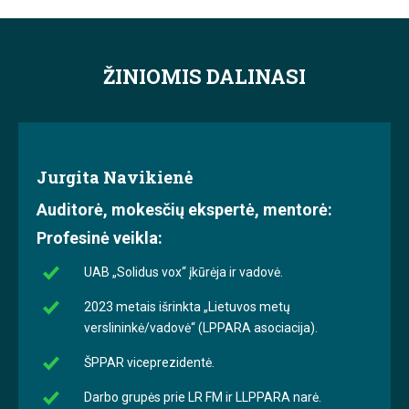
ŽINIOMIS DALINASI
Jurgita Navikienė
Auditorė, mokesčių ekspertė, mentorė:
Profesinė veikla:
UAB „Solidus vox“ įkūrėja ir vadovė.
2023 metais išrinkta „Lietuvos metų
verslininkė/vadovė“ (LPPARA asociacija).
ŠPPAR viceprezidentė.
Darbo grupės prie LR FM ir LLPPARA narė.