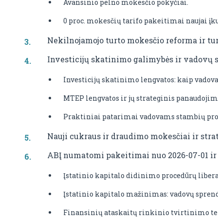
Avansinio pelno mokesčio pokyčiai.
0 proc. mokesčių tarifo pakeitimai naujai į
Nekilnojamojo turto mokesčio reforma ir tur
Investicijų skatinimo galimybės ir vadovų
Investicijų skatinimo lengvatos: kaip vado
MTEP lengvatos ir jų strateginis panaudoji
Praktiniai patarimai vadovams stambių pro
Nauji cukraus ir draudimo mokesčiai ir stra
ABĮ numatomi pakeitimai nuo 2026-07-01 ir 
Įstatinio kapitalo didinimo procedūrų liber
Įstatinio kapitalo mažinimas: vadovų spre
Finansinių ataskaitų rinkinio tvirtinimo 