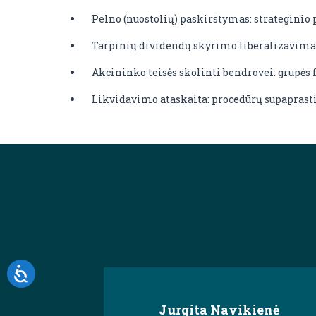
Pelno (nuostolių) paskirstymas: strateginio
Tarpinių dividendų skyrimo liberalizavimas
Akcininko teisės skolinti bendrovei: grupės 
Likvidavimo ataskaita: procedūrų supapras
Jurgita Navikienė