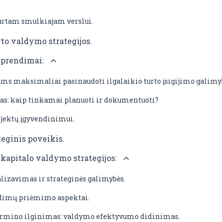
kurtam smulkiajam verslui.
to valdymo strategijos.
 sprendimai:
vams maksimaliai pasinaudoti ilgalaikio turto įsigijimo galim
mas: kaip tinkamai planuoti ir dokumentuoti?
jektų įgyvendinimui.
teginis poveikis.
kapitalo valdymo strategijos:
alizavimas ir strateginės galimybės.
ndimų priėmimo aspektai.
termino ilginimas: valdymo efektyvumo didinimas.