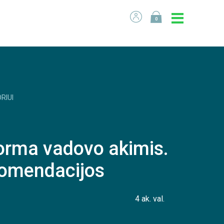
0
RIUI
orma vadovo akimis.
komendacijos
4 ak. val.