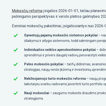
Mokesčių reforma
įsigalios 2026-01-01, tačiau planavimą
pelningumo perspektyvas ir verslo plėtros galimybes 2026
Esminiai mokesčių pakeitimai, įsigaliosiantys nuo 2026-
Gyventojų pajamų mokesčio sistemos pokyčiai
– nau
išlaikymui ir atlygio sistemoms, todėl sėkmingam perėj
Individualios veiklos apmokestinimo pokyčiai
– dide
sprendimus ir privers daugelį vadovų persvarstyti veikl
Pelno mokesčio pokyčiai
– tarifų didinimas, avansin
strategijas, naujų verslo įkūrimą ir investicinių sprend
Nekilnojamojo turto mokesčio reforma
– naujų prog
laikotarpiu svarbu vadovams įsivertinti turto portfeli
Nauji mokesčiai
– saugumo mokestis draudimo įmokoms
strategijoms.