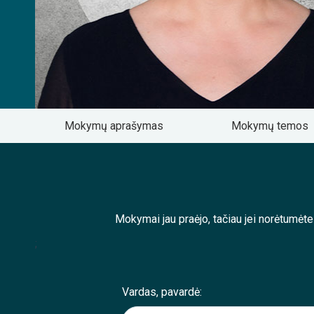
Mokymų aprašymas
Mokymų temos
Mokymai jau praėjo, tačiau jei norėtumėt
;
Vardas, pavardė: