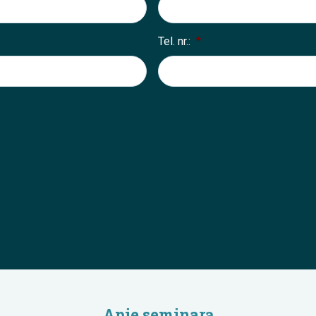
Tel. nr.:
*
Apie seminarą