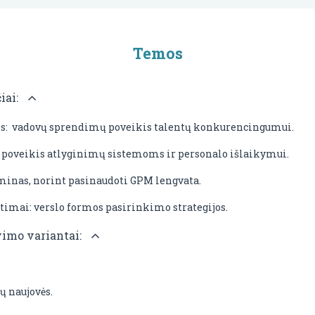
Temos
iai:
s: vadovų sprendimų poveikis talentų konkurencingumui.
: poveikis atlyginimų sistemoms ir personalo išlaikymui.
inas, norint pasinaudoti GPM lengvata.
imai: verslo formos pasirinkimo strategijos.
vimo variantai:
ų naujovės
.