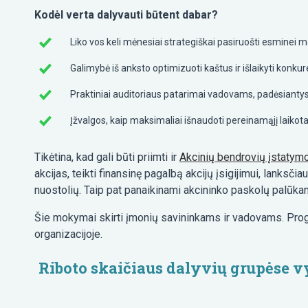
Kodėl verta dalyvauti būtent dabar?
Liko vos keli mėnesiai strategiškai pasiruošti esminei m
Galimybė iš anksto optimizuoti kaštus
ir išlaikyti konk
Praktiniai auditoriaus patarimai vadovams, padėsiantys 
Įžvalgos, kaip maksimaliai išnaudoti pereinamąjį laikota
Tikėtina, kad gali būti priimti ir
Akcinių bendrovių įstatym
akcijas, teikti finansinę pagalbą akcijų įsigijimui, lanksči
nuostolių. Taip pat panaikinami akcininko paskolų palūka
Šie mokymai skirti įmonių savininkams ir vadovams. Prog
organizacijoje.
Riboto skaičiaus dalyvių grupėse vy