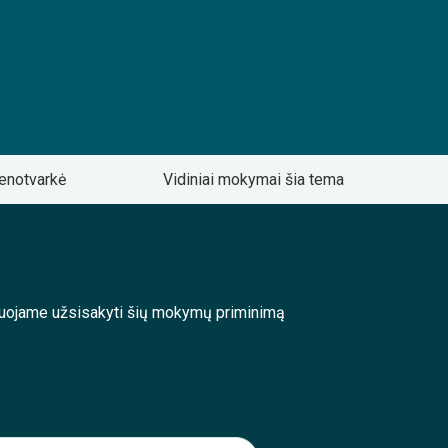
enotvarkė
Vidiniai mokymai šia tema
enduojame užsisakyti šių mokymų priminimą