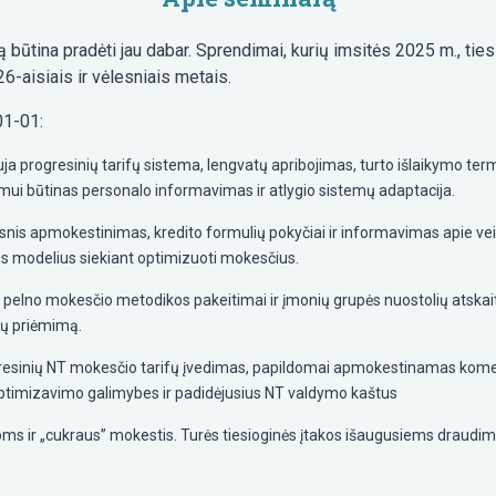
 būtina pradėti jau dabar. Sprendimai, kurių imsitės 2025 m., ti
-aisiais ir vėlesniais metais.
01-01:
ja progresinių tarifų sistema, lengvatų apribojimas, turto išlaikymo te
imui būtinas personalo informavimas ir atlygio sistemų adaptacija.
snis apmokestinimas, kredito formulių pokyčiai ir informavimas apie ve
os modelius siekiant optimizuoti mokesčius.
io pelno mokesčio metodikos pakeitimai ir įmonių grupės nuostolių atsk
imų priėmimą.
resinių NT mokesčio tarifų įvedimas, papildomai apmokestinamas komerc
o optimizavimo galimybes ir padidėjusius NT valdymo kaštus
 ir „cukraus” mokestis. Turės tiesioginės įtakos išaugusiems draudi