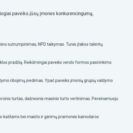
esiogiai paveiks jūsų įmonės konkurencingumą,
rmino sutrumpinimas, NPD taikymas. Turės įtakos talentų
iklos pradžią. Reikšmingai paveiks verslo formos pasirinkimo
aitymo ribojimų įvedimas. Ypač paveiks įmonių grupių valdymo
inis turtas, dažnesnis masinis turto vertinimas. Pereinamuoju
mo kaštams bei maisto ir gėrimų pramonės kainodaros