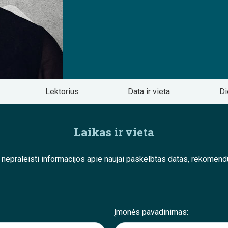
Lektorius
Data ir vieta
Di
Laikas ir vieta
e nepraleisti informacijos apie naujai paskelbtas datas, rekom
Įmonės pavadinimas: