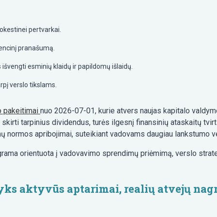
okestinei pertvarkai.
urencinį pranašumą.
išvengti esminių klaidų ir papildomų išlaidų.
rpį verslo tikslams.
o pakeitimai
nuo 2026-07-01, kurie atvers naujas kapitalo valdym
au skirti tarpinius dividendus, turės ilgesnį finansinių ataskaitų tv
nų normos apribojimai, suteikiant vadovams daugiau lankstumo ve
rama orientuota į vadovavimo sprendimų priėmimą, verslo strate
ks aktyvūs aptarimai, realių atvejų nagri