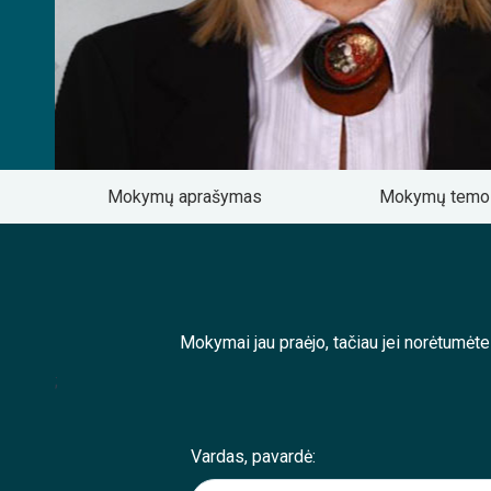
Mokymų aprašymas
Mokymų tem
Mokymai jau praėjo, tačiau jei norėtumėt
;
Vardas, pavardė: