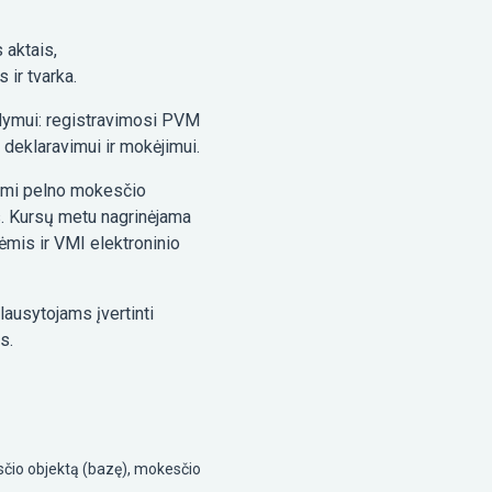
 aktais,
 ir tvarka.
dymui: registravimosi PVM
 deklaravimui ir mokėjimui.
jami pelno mokesčio
. Kursų metu nagrinėjama
mis ir VMI elektroninio
ausytojams įvertinti
s.
sčio objektą (bazę), mokesčio