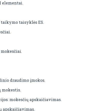
 elementai.
taikymo taisyklės ES.
sčiai.
 mokesčiai.
linio draudimo įmokos.
 mokestis.
ijos: mokesčių apskaičiavimas.
ų apskaičiavimas.