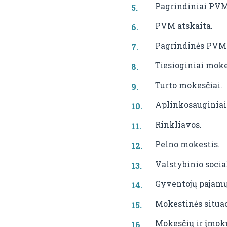
Pagrindiniai PVM
PVM atskaita.
Pagrindinės PVM 
Tiesioginiai moke
Turto mokesčiai.
Aplinkosauginiai
Rinkliavos.
Pelno mokestis.
Valstybinio socia
Gyventojų pajamų
Mokestinės situac
Mokesčių ir įmok