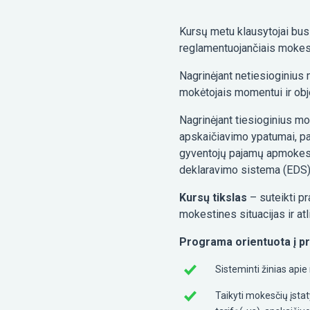
Kursų metu klausytojai bus
reglamentuojančiais mokesči
Nagrinėjant netiesioginiu
mokėtojais momentui ir obje
Nagrinėjant tiesioginius mo
apskaičiavimo ypatumai, p
gyventojų pajamų apmokesti
deklaravimo sistema (EDS)
Kursų tikslas
– suteikti p
mokestines situacijas ir at
Programa orientuota į pra
Sisteminti žinias apie
Taikyti mokesčių įsta