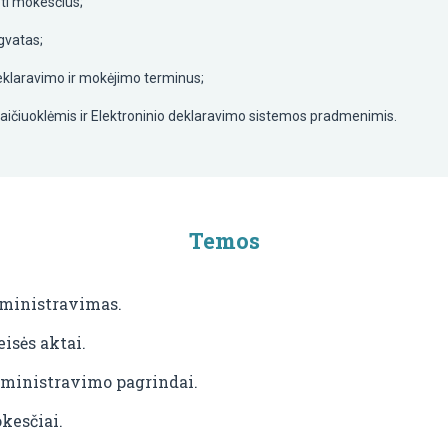
oti mokesčius;
gvatas;
eklaravimo ir mokėjimo terminus;
ičiuoklėmis ir Elektroninio deklaravimo sistemos pradmenimis.
Temos
dministravimas.
isės aktai.
ministravimo pagrindai.
kesčiai.