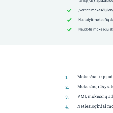
tarifą(-us), apskaičiu
Įvertinti mokesčių len
Nustatyti mokesčių d
Naudotis mokesčių ska
Mokesčiai ir jų a
Mokesčių rūšys, te
VMI, mokesčių ad
Netiesioginiai mo