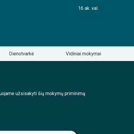
16 ak. val.
Dienotvarkė
Vidiniai mokymai
enduojame užsisakyti šių mokymų priminimą