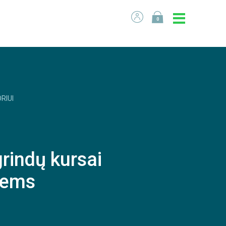
0
RIUI
rindų kursai
iems