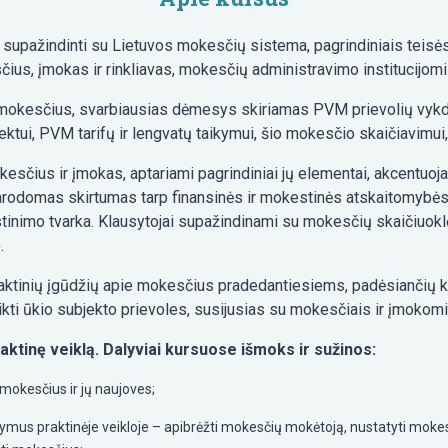
 supažindinti su Lietuvos mokesčių sistema, pagrindiniais teisės
us, įmokas ir rinkliavas, mokesčių administravimo institucijomis
s mokesčius, svarbiausias dėmesys skiriamas PVM prievolių vyk
ktui, PVM tarifų ir lengvatų taikymui, šio mokesčio skaičiavimui,
kesčius ir įmokas, aptariami pagrindiniai jų elementai, akcentuo
arodomas skirtumas tarp finansinės ir mokestinės atskaitomybės
nimo tvarka. Klausytojai supažindinami su mokesčių skaičiuoklė
.
raktinių įgūdžių apie mokesčius pradedantiesiems, padėsiančių kl
likti ūkio subjekto prievoles, susijusias su mokesčiais ir įmokomi
ktinę veiklą. Dalyviai kursuose išmoks ir sužinos:
 mokesčius ir jų naujoves;
tymus praktinėje veikloje – apibrėžti mokesčių mokėtoją, nustatyti moke