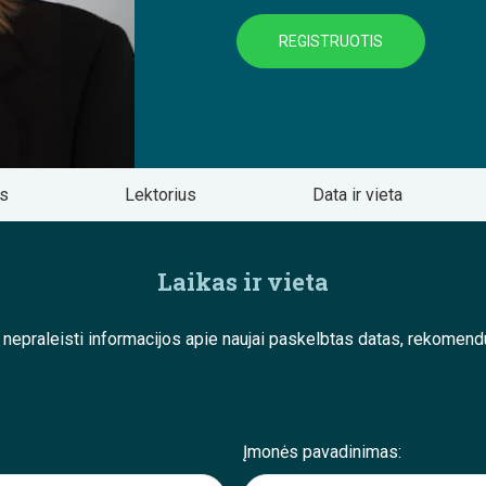
REGISTRUOTIS
os
Lektorius
Data ir vieta
Laikas ir vieta
e nepraleisti informacijos apie naujai paskelbtas datas, rekom
Įmonės pavadinimas: