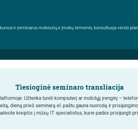
 kursus ir seminarus mokesčių ir įmokų temomis, konsultuoja verslo pla
Tiesioginė seminaro transliacija
tformoje. Užtenka turėti kompiuterį ar mobilųjį įrenginį – telefon
aitą, dieną prieš seminarą el. paštu gauna nuorodą ir prisijungim
lėsite kreiptis į mūsų IT specialistus, kurie padės prisijungti pr