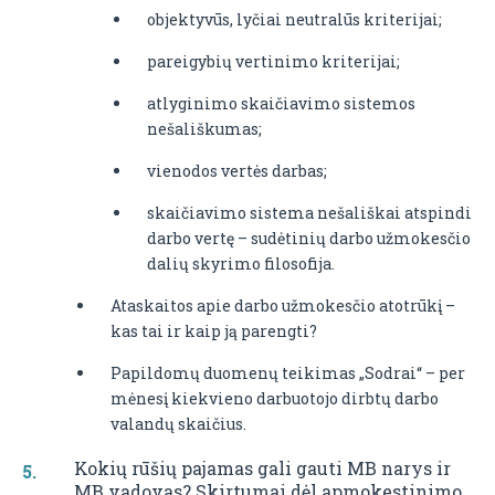
objektyvūs, lyčiai neutralūs kriterijai;
pareigybių vertinimo kriterijai;
atlyginimo skaičiavimo sistemos
nešališkumas;
vienodos vertės darbas;
skaičiavimo sistema nešališkai atspindi
darbo vertę – sudėtinių darbo užmokesčio
dalių skyrimo filosofija.
Ataskaitos apie darbo užmokesčio atotrūkį –
kas tai ir kaip ją parengti?
Papildomų duomenų teikimas „Sodrai“ – per
mėnesį kiekvieno darbuotojo dirbtų darbo
valandų skaičius.
Kokių rūšių pajamas gali gauti MB narys ir
MB vadovas? Skirtumai dėl apmokestinimo.