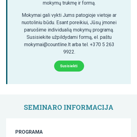
mokymų trukmę ir formą.
Mokymai gali vykti Jums patogioje vietoje ar
nuotoliniu būdu. Esant poreikiui, Jūsų įmonei
paruošime individualią mokymų programą.
Susisiekite užpildydami formą, el. paštu
mokymai@countline.lt arba tel. +370 5 263
9922.
Susisiekti
SEMINARO INFORMACIJA
PROGRAMA