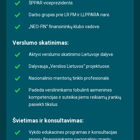
ŠPPAR viceprezidentė.
Darbo grupės prie LR FM ir LLPPARA narė.
„NEO-FIN“ finansininkų klubo vadovė.
Verslumo skatinimas:
Aktyvi verslumo skatinimo Lietuvoje dalyvė.
Dalyvauja „Verslios Lietuvos“ projektuose.
Nacionalinio mentorių tinklo profesionalė.
Padeda verslininkams tobulinti asmenines
kompetencijas ir suteikia jiems reikiamų įrankių
pasiekti tikslus.
Švietimas ir konsultavimas:
Vykdo edukacines programas ir konsultacijas
įmonių finansininkams nacionaliniu mastu.