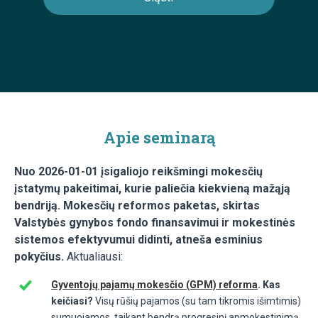
Apie seminarą
Nuo 2026-01-01 įsigaliojo reikšmingi mokesčių
įstatymų pakeitimai, kurie paliečia kiekvieną mažąją
bendriją. Mokesčių reformos paketas, skirtas
Valstybės gynybos fondo finansavimui ir mokestinės
sistemos efektyvumui didinti, atneša esminius
pokyčius.
Aktualiausi:
Gyventojų pajamų mokesčio (GPM) reforma
. Kas
keičiasi?
Visų rūšių pajamos (su tam tikromis išimtimis)
sumuojamos, taikant bendrą progresinį apmokestinimą.