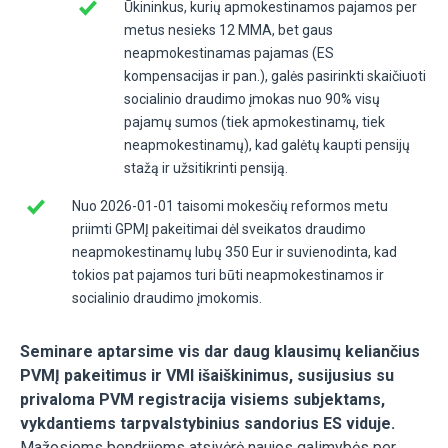
Ūkininkus, kurių apmokestinamos pajamos per
metus nesieks 12 MMA, bet gaus
neapmokestinamas pajamas (ES
kompensacijas ir pan.), galės pasirinkti skaičiuoti
socialinio draudimo įmokas nuo 90% visų
pajamų sumos (tiek apmokestinamų, tiek
neapmokestinamų), kad galėtų kaupti pensijų
stažą ir užsitikrinti pensiją.
Nuo 2026-01-01 taisomi mokesčių reformos metu
priimti GPMĮ pakeitimai dėl sveikatos draudimo
neapmokestinamų lubų 350 Eur ir suvienodinta, kad
tokios pat pajamos turi būti neapmokestinamos ir
socialinio draudimo įmokomis.
Seminare aptarsime vis dar daug klausimų keliančius
PVMĮ pakeitimus ir VMI išaiškinimus, susijusius su
privaloma PVM registracija visiems subjektams,
vykdantiems tarpvalstybinius sandorius ES viduje.
Mažosioms bendrijoms atsivėrė naujos galimybės per