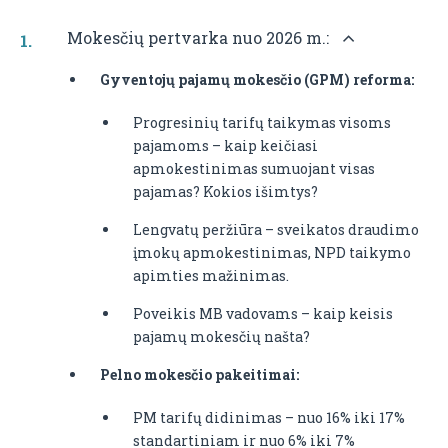
Mokesčių pertvarka nuo 2026 m.:
Gyventojų pajamų mokesčio (GPM) reforma:
Progresinių tarifų taikymas visoms
pajamoms – kaip keičiasi
apmokestinimas sumuojant visas
pajamas?
Kokios išimtys?
Lengvatų peržiūra – sveikatos draudimo
įmokų apmokestinimas, NPD taikymo
apimties mažinimas.
Poveikis MB vadovams – kaip keisis
pajamų mokesčių našta?
Pelno mokesčio pakeitimai:
PM tarifų didinimas – nuo 16% iki 17%
standartiniam ir nuo 6% iki 7%