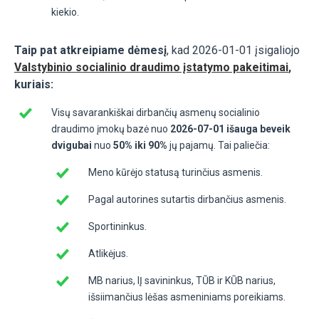
kiekio.
Taip pat atkreipiame dėmesį
, kad 2026-01-01 įsigaliojo
Valstybinio socialinio draudimo įstatymo pakeitimai
,
kuriais:
Visų savarankiškai dirbančių asmenų socialinio
draudimo įmokų bazė nuo
2026-07-01 išauga beveik
dvigubai
nuo
50% iki 90%
jų pajamų. Tai paliečia:
Meno kūrėjo statusą turinčius asmenis.
Pagal autorines sutartis dirbančius asmenis.
Sportininkus.
Atlikėjus.
MB narius, IĮ savininkus, TŪB ir KŪB narius,
išsiimančius lėšas asmeniniams poreikiams.