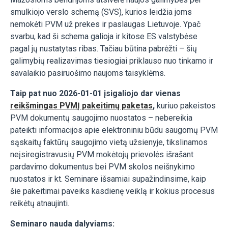
smulkiojo verslo schemą (SVS), kurios leidžia joms
nemokėti PVM už prekes ir paslaugas Lietuvoje. Ypač
svarbu, kad ši schema galioja ir kitose ES valstybėse
pagal jų nustatytas ribas. Tačiau būtina pabrėžti – šių
galimybių realizavimas tiesiogiai priklauso nuo tinkamo ir
savalaikio pasiruošimo naujoms taisyklėms.
Taip pat nuo 2026-01-01 įsigaliojo dar vienas
reikšmingas PVMĮ pakeitimų paketas
,
kuriuo pakeistos
PVM dokumentų saugojimo nuostatos – nebereikia
pateikti informacijos apie elektroniniu būdu saugomų PVM
sąskaitų faktūrų saugojimo vietą užsienyje, tikslinamos
neįsiregistravusių PVM mokėtojų prievolės išrašant
pardavimo dokumentus bei PVM skolos neišnykimo
nuostatos ir kt. Seminare išsamiai supažindinsime, kaip
šie pakeitimai paveiks kasdienę veiklą ir kokius procesus
reikėtų atnaujinti.
Seminaro nauda dalyviams: