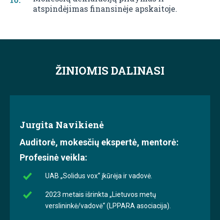
atspindėjimas finansinėje apskaitoje.
ŽINIOMIS DALINASI
Jurgita Navikienė
Auditorė, mokesčių ekspertė, mentorė:
Profesinė veikla:
UAB „Solidus vox“ įkūrėja ir vadovė.
2023 metais išrinkta „Lietuvos metų
verslininkė/vadovė“ (LPPARA asociacija).