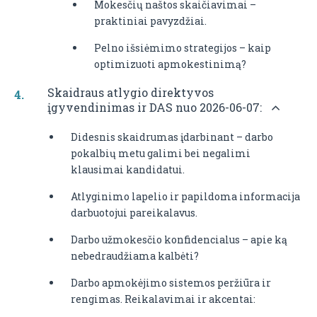
Mokesčių naštos skaičiavimai –
praktiniai pavyzdžiai.
Pelno išsiėmimo strategijos – kaip
optimizuoti apmokestinimą?
Skaidraus atlygio direktyvos
įgyvendinimas ir DAS nuo 2026-06-07:
Didesnis skaidrumas įdarbinant – darbo
pokalbių metu galimi bei negalimi
klausimai kandidatui.
Atlyginimo lapelio ir papildoma informacija
darbuotojui pareikalavus.
Darbo užmokesčio konfidencialus – apie ką
nebedraudžiama kalbėti?
Darbo apmokėjimo sistemos peržiūra ir
rengimas. Reikalavimai ir akcentai: