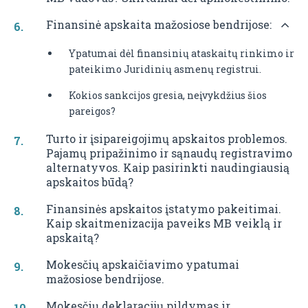
Finansinė apskaita mažosiose bendrijose:
Ypatumai dėl finansinių ataskaitų rinkimo ir
pateikimo Juridinių asmenų registrui.
Kokios sankcijos gresia, neįvykdžius šios
pareigos?
Turto ir įsipareigojimų apskaitos problemos.
Pajamų pripažinimo ir sąnaudų registravimo
alternatyvos. Kaip pasirinkti naudingiausią
apskaitos būdą?
Finansinės apskaitos įstatymo pakeitimai.
Kaip skaitmenizacija paveiks MB veiklą ir
apskaitą?
Mokesčių apskaičiavimo ypatumai
mažosiose bendrijose.
Mokesčių deklaracijų pildymas ir