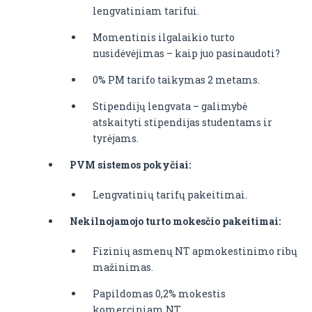
lengvatiniam tarifui.
Momentinis ilgalaikio turto
nusidėvėjimas – kaip juo pasinaudoti?
0% PM tarifo taikymas 2 metams.
Stipendijų lengvata – galimybė
atskaityti stipendijas studentams ir
tyrėjams.
PVM sistemos pokyčiai:
Lengvatinių tarifų pakeitimai.
Nekilnojamojo turto mokesčio pakeitimai:
Fizinių asmenų NT apmokestinimo ribų
mažinimas.
Papildomas 0,2% mokestis
komerciniam NT.