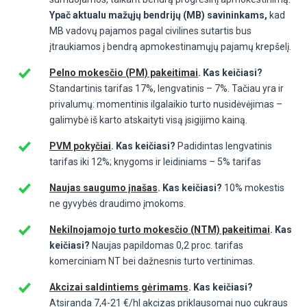
Ypač aktualu mažųjų bendrijų (MB) savininkams,
kad
MB vadovų pajamos pagal civilines sutartis bus
įtraukiamos į bendrą apmokestinamųjų pajamų krepšelį.
Pelno mokesčio (PM) pakeitimai
. Kas keičiasi?
Standartinis tarifas 17%, lengvatinis – 7%. Tačiau yra ir
privalumų: momentinis ilgalaikio turto nusidėvėjimas –
galimybė iš karto atskaityti visą įsigijimo kainą.
PVM pokyčiai
. Kas keičiasi?
Padidintas lengvatinis
tarifas iki 12%; knygoms ir leidiniams – 5% tarifas
Naujas saugumo įnašas
. Kas keičiasi?
10% mokestis
ne gyvybės draudimo įmokoms.
Nekilnojamojo turto mokesčio (NTM) pakeitimai
. Kas
keičiasi?
Naujas papildomas 0,2 proc. tarifas
komerciniam NT bei dažnesnis turto vertinimas.
Akcizai saldintiems gėrimams
. Kas keičiasi?
Atsiranda 7,4-21 €/hl akcizas priklausomai nuo cukraus