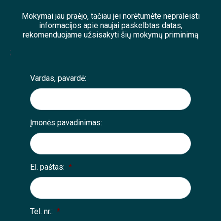
Mokymai jau praėjo, tačiau jei norėtumėte nepraleisti
informacijos apie naujai paskelbtas datas,
rekomenduojame užsisakyti šių mokymų priminimą
;
Vardas, pavardė:
Įmonės pavadinimas:
El. paštas:
*
Tel. nr.:
*