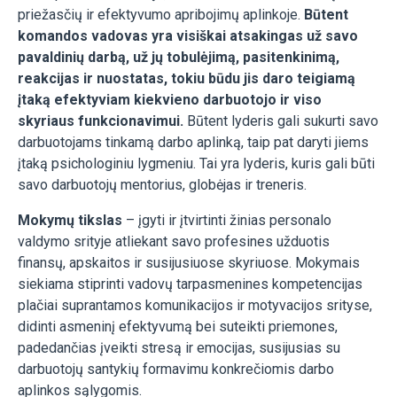
priežasčių ir efektyvumo apribojimų aplinkoje.
Būtent
komandos vadovas yra visiškai atsakingas už savo
pavaldinių darbą, už jų tobulėjimą, pasitenkinimą,
reakcijas ir nuostatas, tokiu būdu jis daro teigiamą
įtaką efektyviam kiekvieno darbuotojo ir viso
skyriaus funkcionavimui.
Būtent lyderis gali sukurti savo
darbuotojams tinkamą darbo aplinką, taip pat daryti jiems
įtaką psichologiniu lygmeniu. Tai yra lyderis, kuris gali būti
savo darbuotojų mentorius, globėjas ir treneris.
Mokymų tikslas
– įgyti ir įtvirtinti žinias personalo
valdymo srityje atliekant savo profesines užduotis
finansų, apskaitos ir susijusiuose skyriuose. Mokymais
siekiama stiprinti vadovų tarpasmenines kompetencijas
plačiai suprantamos komunikacijos ir motyvacijos srityse,
didinti asmeninį efektyvumą bei suteikti priemones,
padedančias įveikti stresą ir emocijas, susijusias su
darbuotojų santykių formavimu konkrečiomis darbo
aplinkos sąlygomis.