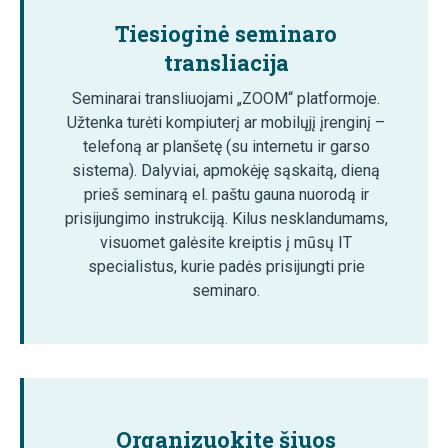
Tiesioginė seminaro
transliacija
Seminarai transliuojami „ZOOM“ platformoje.
Užtenka turėti kompiuterį ar mobilųjį įrenginį –
telefoną ar planšetę (su internetu ir garso
sistema). Dalyviai, apmokėję sąskaitą, dieną
prieš seminarą el. paštu gauna nuorodą ir
prisijungimo instrukciją. Kilus nesklandumams,
visuomet galėsite kreiptis į mūsų IT
specialistus, kurie padės prisijungti prie
seminaro.
Organizuokite šiuos