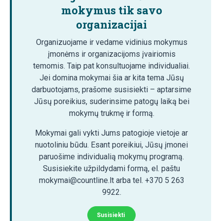
mokymus tik savo
organizacijai
Organizuojame ir vedame vidinius mokymus
įmonėms ir organizacijoms įvairiomis
temomis. Taip pat konsultuojame individualiai.
Jei domina mokymai šia ar kita tema Jūsų
darbuotojams, prašome susisiekti – aptarsime
Jūsų poreikius, suderinsime patogų laiką bei
mokymų trukmę ir formą.
Mokymai gali vykti Jums patogioje vietoje ar
nuotoliniu būdu. Esant poreikiui, Jūsų įmonei
paruošime individualią mokymų programą.
Susisiekite užpildydami formą, el. paštu
mokymai@countline.lt arba tel. +370 5 263
9922.
Susisiekti