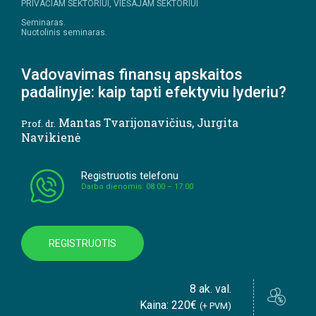
PRIVAČIAM SEKTORIUI, VIEŠAJAM SEKTORIUI
Seminaras.
Nuotolinis seminaras.
Vadovavimas finansų apskaitos
padalinyje: kaip tapti efektyviu lyderiu?
Mantas Tvarijonavičius
,
Jurgita
Prof. dr.
Navikienė
Registruotis telefonu
Darbo dienomis: 08:00 – 17:00
REGISTRUOTIS
8 ak. val.
Kaina: 220€
(+ PVM)