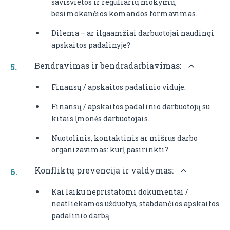
savišvietos ir reguliarių mokymų;
besimokančios komandos formavimas.
Dilema – ar ilgaamžiai darbuotojai naudingi
apskaitos padalinyje?
Bendravimas ir bendradarbiavimas:
Finansų / apskaitos padalinio viduje.
Finansų / apskaitos padalinio darbuotojų su
kitais įmonės darbuotojais.
Nuotolinis, kontaktinis ar mišrus darbo
organizavimas: kurį pasirinkti?
Konfliktų prevencija ir valdymas:
Kai laiku nepristatomi dokumentai /
neatliekamos užduotys, stabdančios apskaitos
padalinio darbą.