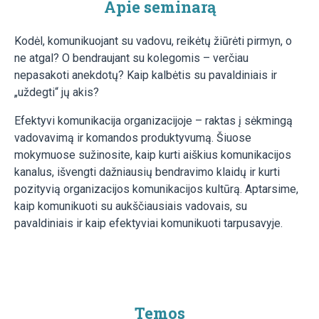
Apie seminarą
Kodėl, komunikuojant su vadovu, reikėtų žiūrėti pirmyn, o
ne atgal? O bendraujant su kolegomis – verčiau
nepasakoti anekdotų? Kaip kalbėtis su pavaldiniais ir
„uždegti“ jų akis?
Efektyvi komunikacija organizacijoje – raktas į sėkmingą
vadovavimą ir komandos produktyvumą. Šiuose
mokymuose sužinosite, kaip kurti aiškius komunikacijos
kanalus, išvengti dažniausių bendravimo klaidų ir kurti
pozityvią organizacijos komunikacijos kultūrą. Aptarsime,
kaip komunikuoti su aukščiausiais vadovais, su
pavaldiniais ir kaip efektyviai komunikuoti tarpusavyje.
Temos