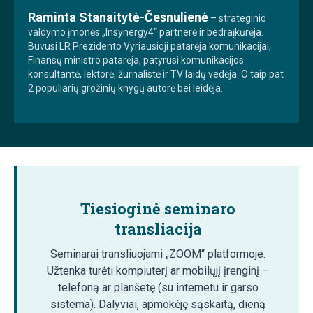
Raminta Stanaitytė-Česnulienė
– strateginio
valdymo įmonės „Insynergy4“ partnerė ir bedraįkūrėja.
Buvusi LR Prezidento Vyriausioji patarėja komunikacijai,
Finansų ministro patarėja, patyrusi komunikacijos
konsultantė, lektorė, žurnalistė ir TV laidų vedėja. O taip pat
2 populiarių grožinių knygų autorė bei leidėja.
Tiesioginė seminaro
transliacija
Seminarai transliuojami „ZOOM“ platformoje.
Užtenka turėti kompiuterį ar mobilųjį įrenginį –
telefoną ar planšetę (su internetu ir garso
sistema). Dalyviai, apmokėję sąskaitą, dieną