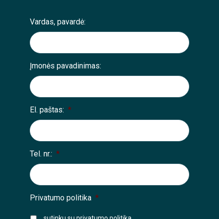
Vardas, pavardė:
Įmonės pavadinimas:
El. paštas:
*
Tel. nr.:
*
Privatumo politika
*
sutinku su
privatumo politika
.