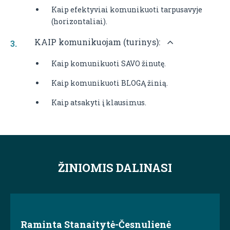
Kaip efektyviai komunikuoti tarpusavyje
(horizontaliai).
KAIP komunikuojam (turinys):
Kaip komunikuoti SAVO žinutę.
Kaip komunikuoti BLOGĄ žinią.
Kaip atsakyti į klausimus.
ŽINIOMIS DALINASI
Raminta Stanaitytė-Česnulienė