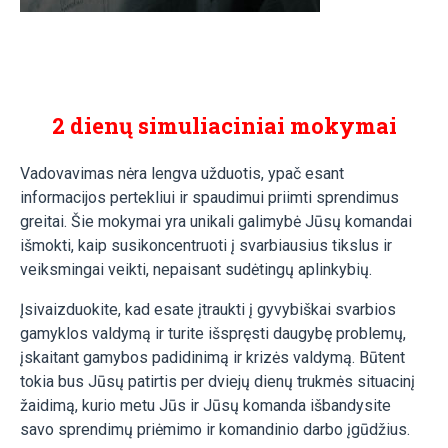
2 dienų simuliaciniai mokymai
Vadovavimas nėra lengva užduotis, ypač esant
informacijos pertekliui ir spaudimui priimti sprendimus
greitai. Šie mokymai yra unikali galimybė Jūsų komandai
išmokti, kaip susikoncentruoti į svarbiausius tikslus ir
veiksmingai veikti, nepaisant sudėtingų aplinkybių.
Įsivaizduokite, kad esate įtraukti į gyvybiškai svarbios
gamyklos valdymą ir turite išspręsti daugybę problemų,
įskaitant gamybos padidinimą ir krizės valdymą. Būtent
tokia bus Jūsų patirtis per dviejų dienų trukmės situacinį
žaidimą, kurio metu Jūs ir Jūsų komanda išbandysite
savo sprendimų priėmimo ir komandinio darbo įgūdžius.