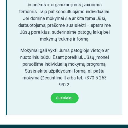
įmonėms ir organizacijoms įvairiomis
temomis. Taip pat konsultuojame individualiai.
Jei domina mokymai šia ar kita tema Jūsų
darbuotojams, prašome susisiekti – aptarsime
Jūsų poreikius, suderinsime patogų laiką bei
mokymų trukmę ir formą.
Mokymai gali vykti Jums patogioje vietoje ar
nuotoliniu būdu. Esant poreikiui, Jūsų įmonei
paruošime individualią mokymų programą.
Susisiekite užpildydami formą, el. paštu
mokymai@countline.lt arba tel. +370 5 263
9922.
Susisiekti