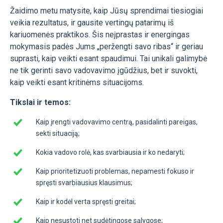
Žaidimo metu matysite, kaip Jūsų sprendimai tiesiogiai
veikia rezultatus, ir gausite vertingų patarimų iš
kariuomenės praktikos. Šis neįprastas ir energingas
mokymasis padės Jums „peržengti savo ribas“ ir geriau
suprasti, kaip veikti esant spaudimui. Tai unikali galimybė
ne tik gerinti savo vadovavimo įgūdžius, bet ir suvokti,
kaip veikti esant kritinėms situacijoms.
Tikslai ir temos:
Kaip įrengti vadovavimo centrą, pasidalinti pareigas,
sekti situaciją;
Kokia vadovo rolė, kas svarbiausia ir ko nedaryti;
Kaip prioritetizuoti problemas, nepamesti fokuso ir
spręsti svarbiausius klausimus;
Kaip ir kodėl verta spręsti greitai;
Kaip nesustoti net sudėtingose sąlygose;