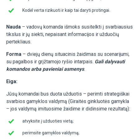
Kodėl verta rizikuoti ir kaip tai daryti protingai.
Nauda
– vadovų komanda išmoks susitelkti į svarbiausius
tikslus ir jų siekti, nepaisant informacijos ir užduočių
pertekliaus.
Forma
– dviejų dienų situacinis žaidimas su scenarijumi,
su pagalbos ir grįžtamojo ryšio intarpais.
Gali dalyvauti
komandos arba pavieniai asmenys
.
Eiga:
Jūsų komandai bus duota užduotis – perimti strategiškai
svarbios gamyklos valdymą (Giraitės ginkluotės gamykla
– jos valdymą imituosime žaidime ir didinsime rezultatą):
atvyksite į užduoties vietą;
perimsite gamyklos valdymą;