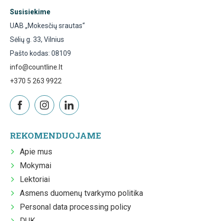
Susisiekime
UAB „Mokesčių srautas“
Sėlių g. 33, Vilnius
Pašto kodas: 08109
info@countline.lt
+370 5 263 9922
REKOMENDUOJAME
Apie mus
Mokymai
Lektoriai
Asmens duomenų tvarkymo politika
Personal data processing policy
DUK