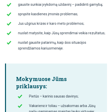
gausite sunkiai įvykdomą uždavinį – padidinti gamybą;
spręsite kasdienes įmonės problemas;
Jus užgrius krizės ir karo meto problemos;
nuolat matysite, kaip Jūsų sprendimai veikia rezultatus;
nuolat gausite patarimų, kaip šios situacijos
sprendžiamos kariuomenėje.
Mokymuose Jūms
priklausys:
Pietūs – karinis sausas davinys;
Vakarienė ir toliau – užsakomas arba Jūsų
pačių gaminamas maistas lauko virtuvėje;