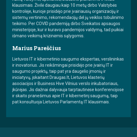
klausimais. Živilė daugiau kaip 10 metų dirbo Valstybės
kontrolėje, kurioje prisidėjo prie įvairiausių organizacijų ir
sistemų vertinimo, rekomendacijų dėl jų veiklos tobulinimo
teikimo. Per COVID pandemiją dirbo Sveikatos apsaugos
ministerijoje, kur ir kuravo pandemijos valdymą, tad puikiai
išmano veikimą krizinėmis sąlygomis.
Marius Pareščius
Lietuvos IT ir kibernetinio saugumo ekspertas, verslininkas
ir inovatorius. Jis reikšmingai prisidėjo prie įvairių IT ir
saugumo projektų, taip pat yra daugelio įmonių ir
iniciatyvų, įskaitant Draugas.lt, Lietuvos klasterių
asociacijos ir Business Hive Vilnius verslo inkubatoriaus,
įkūrėjas. Jis dažnai dalyvauja tarptautinėse konferencijose
ir skaito pranešimus apie IT ir kibernetinį saugumą, taip
pat konsultuoja Lietuvos Parlamentą IT klausimais.