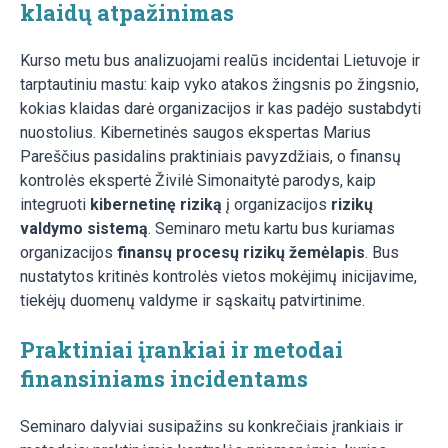
klaidų atpažinimas
Kurso metu bus analizuojami realūs incidentai Lietuvoje ir
tarptautiniu mastu: kaip vyko atakos žingsnis po žingsnio,
kokias klaidas darė organizacijos ir kas padėjo sustabdyti
nuostolius. Kibernetinės saugos ekspertas Marius
Pareščius pasidalins praktiniais pavyzdžiais, o finansų
kontrolės ekspertė Živilė Simonaitytė parodys, kaip
integruoti
kibernetinę riziką
į organizacijos
rizikų
valdymo sistemą
. Seminaro metu kartu bus kuriamas
organizacijos
finansų procesų rizikų žemėlapis
. Bus
nustatytos kritinės kontrolės vietos mokėjimų inicijavime,
tiekėjų duomenų valdyme ir sąskaitų patvirtinime.
Praktiniai įrankiai ir metodai
finansiniams incidentams
Seminaro dalyviai susipažins su konkrečiais įrankiais ir