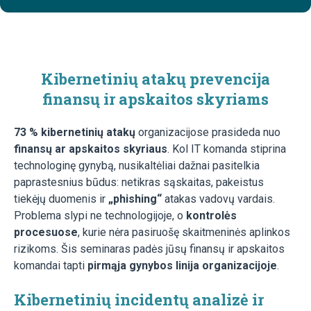
Kibernetinių atakų prevencija
finansų ir apskaitos skyriams
73 % kibernetinių atakų
organizacijose prasideda nuo
finansų ar apskaitos skyriaus
. Kol IT komanda stiprina
technologinę gynybą, nusikaltėliai dažnai pasitelkia
paprastesnius būdus: netikras sąskaitas, pakeistus
tiekėjų duomenis ir
„phishing“
atakas vadovų vardais.
Problema slypi ne technologijoje, o
kontrolės
procesuose
, kurie nėra pasiruošę skaitmeninės aplinkos
rizikoms. Šis seminaras padės jūsų finansų ir apskaitos
komandai tapti
pirmąja gynybos linija organizacijoje
.
Kibernetinių incidentų analizė ir