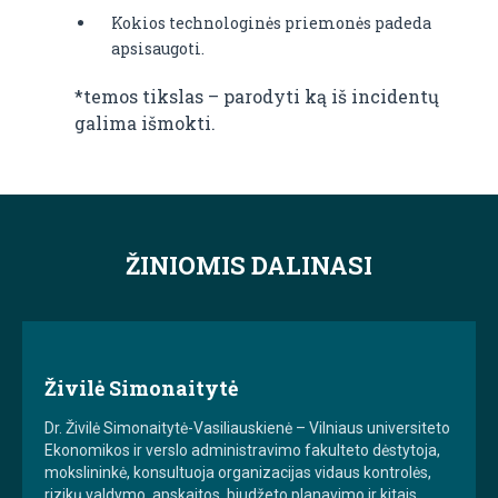
Kokios technologinės priemonės padeda
apsisaugoti.
*temos tikslas – parodyti ką iš incidentų
galima išmokti.
ŽINIOMIS DALINASI
Živilė Simonaitytė
Dr. Živilė Simonaitytė-Vasiliauskienė – Vilniaus universiteto
Ekonomikos ir verslo administravimo fakulteto dėstytoja,
mokslininkė, konsultuoja organizacijas vidaus kontrolės,
rizikų valdymo, apskaitos, biudžeto planavimo ir kitais