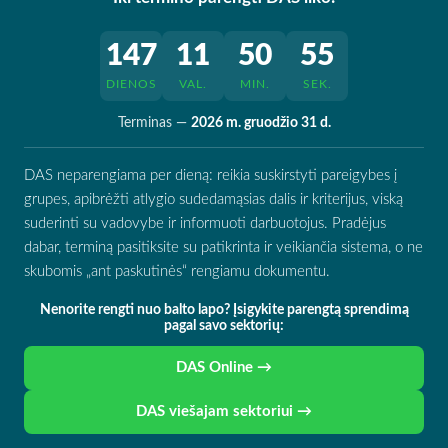
147
11
50
54
DIENOS
VAL.
MIN.
SEK.
Terminas —
2026 m. gruodžio 31 d.
DAS neparengiama per dieną: reikia suskirstyti pareigybes į
grupes, apibrėžti atlygio sudedamąsias dalis ir kriterijus, viską
suderinti su vadovybe ir informuoti darbuotojus. Pradėjus
dabar, terminą pasitiksite su patikrinta ir veikiančia sistema, o ne
skubomis „ant paskutinės“ rengiamu dokumentu.
Nenorite rengti nuo balto lapo? Įsigykite parengtą sprendimą
pagal savo sektorių:
DAS Online →
DAS viešajam sektoriui →