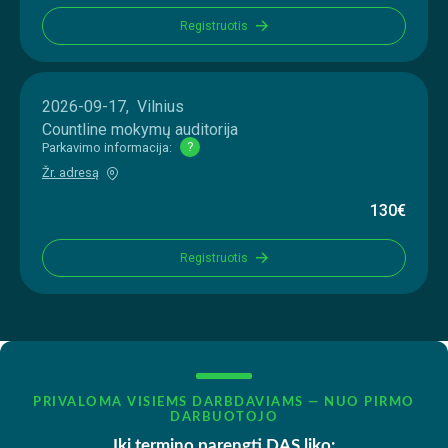
Registruotis
2026-09-17, Vilnius
Countline mokymų auditorija
Parkavimo informacija:
?
Žr. adresą
130€
Registruotis
PRIVALOMA VISIEMS DARBDAVIAMS — NUO PIRMO
DARBUOTOJO
Iki termino parengti DAS liko: