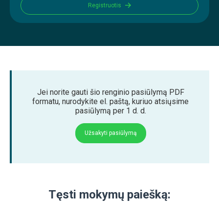
Registruotis
Jei norite gauti šio renginio pasiūlymą PDF
formatu, nurodykite el. paštą, kuriuo atsiųsime
pasiūlymą per 1 d. d.
Užsakyti pasiūlymą
Tęsti mokymų paiešką: