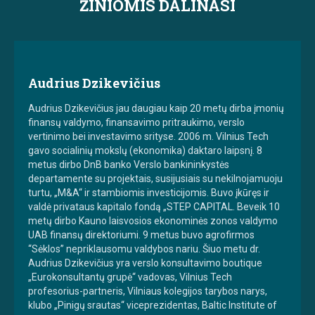
ŽINIOMIS DALINASI
Audrius Dzikevičius
Audrius Dzikevičius jau daugiau kaip 20 metų dirba įmonių
finansų valdymo, finansavimo pritraukimo, verslo
vertinimo bei investavimo srityse. 2006 m. Vilnius Tech
gavo socialinių mokslų (ekonomika) daktaro laipsnį. 8
metus dirbo DnB banko Verslo bankininkystės
departamente su projektais, susijusiais su nekilnojamuoju
turtu, „M&A“ ir stambiomis investicijomis. Buvo įkūręs ir
valdė privataus kapitalo fondą „STEP CAPITAL. Beveik 10
metų dirbo Kauno laisvosios ekonominės zonos valdymo
UAB finansų direktoriumi. 9 metus buvo agrofirmos
“Sėklos” nepriklausomu valdybos nariu. Šiuo metu dr.
Audrius Dzikevičius yra verslo konsultavimo boutique
„Eurokonsultantų grupė“ vadovas, Vilnius Tech
profesorius-partneris, Vilniaus kolegijos tarybos narys,
klubo „Pinigų srautas“ viceprezidentas, Baltic Institute of