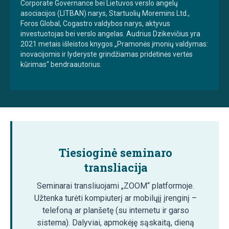
Corporate Governance bei Lietuvos verslo angelų
asociacijos (LITBAN) narys, Startuolių Moremins Ltd.,
Foros Global, Cogastro valdybos narys, aktyvus
investuotojas bei verslo angelas. Audrius Dzikevičius yra
2021 metais išleistos knygos „Pramonės įmonių valdymas:
inovacijomis ir lyderyste grindžiamas pridėtinės vertės
kūrimas“ bendraautorius.
Tiesioginė seminaro
transliacija
Seminarai transliuojami „ZOOM“ platformoje.
Užtenka turėti kompiuterį ar mobilųjį įrenginį –
telefoną ar planšetę (su internetu ir garso
sistema). Dalyviai, apmokėję sąskaitą, dieną