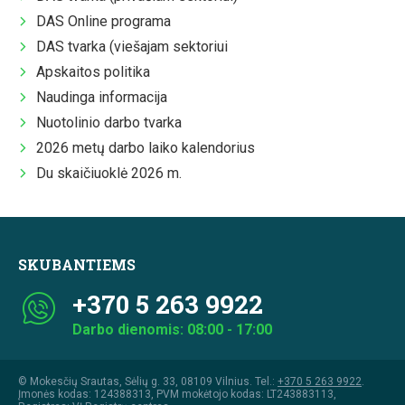
DAS Online programa
DAS tvarka (viešajam sektoriui
Apskaitos politika
Naudinga informacija
Nuotolinio darbo tvarka
2026 metų darbo laiko kalendorius
Du skaičiuoklė 2026 m.
SKUBANTIEMS
+370 5 263 9922
Darbo dienomis: 08:00 - 17:00
© Mokesčių Srautas, Sėlių g. 33, 08109 Vilnius. Tel.:
+370 5 263 9922
.
Įmonės kodas: 124388313, PVM mokėtojo kodas: LT243883113,