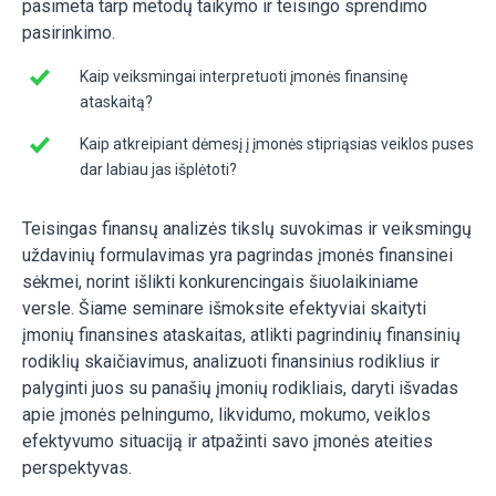
pasimeta tarp metodų taikymo ir teisingo sprendimo
pasirinkimo.
Kaip veiksmingai interpretuoti įmonės finansinę
ataskaitą?
Kaip atkreipiant dėmesį į įmonės stipriąsias veiklos puses
dar labiau jas išplėtoti?
Teisingas finansų analizės tikslų suvokimas ir veiksmingų
uždavinių formulavimas yra pagrindas įmonės finansinei
sėkmei, norint išlikti konkurencingais šiuolaikiniame
versle. Šiame seminare išmoksite efektyviai skaityti
įmonių finansines ataskaitas, atlikti pagrindinių finansinių
rodiklių skaičiavimus, analizuoti finansinius rodiklius ir
palyginti juos su panašių įmonių rodikliais, daryti išvadas
apie įmonės pelningumo, likvidumo, mokumo, veiklos
efektyvumo situaciją ir atpažinti savo įmonės ateities
perspektyvas.