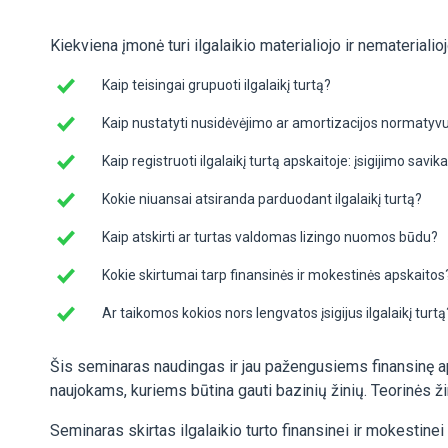
Kiekviena įmonė turi ilgalaikio materialiojo ir nematerialio
Kaip teisingai grupuoti ilgalaikį turtą?
Kaip nustatyti nusidėvėjimo ar amortizacijos normatyv
Kaip registruoti ilgalaikį turtą apskaitoje: įsigijimo savi
Kokie niuansai atsiranda parduodant ilgalaikį turtą?
Kaip atskirti ar turtas valdomas lizingo nuomos būdu?
Kokie skirtumai tarp finansinės ir mokestinės apskaitos
Ar taikomos kokios nors lengvatos įsigijus ilgalaikį turtą
Šis seminaras naudingas ir jau pažengusiems finansinę ap
naujokams, kuriems būtina gauti bazinių žinių. Teorinės ži
Seminaras skirtas ilgalaikio turto finansinei ir mokestin