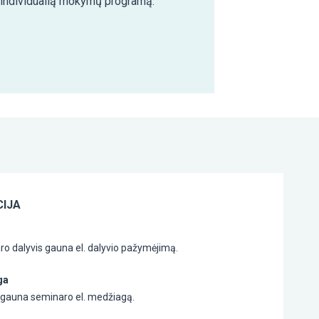
e individualią mokymų programą.
IJA
o dalyvis gauna el. dalyvio pažymėjimą.
ga
s gauna seminaro el. medžiagą.