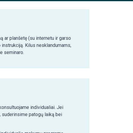
ą ar planšetę (su internetu ir garso
o instrukciją. Kilus nesklandumams,
ie seminaro.
nsultuojame individualiai. Jei
 suderinsime patogų laiką bei