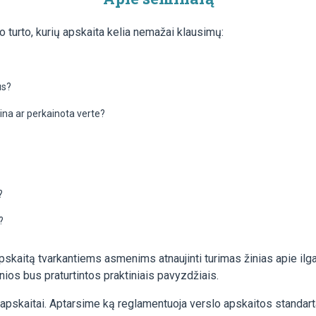
jo turto, kurių apskaita kelia nemažai klausimų:
us?
kaina ar perkainota verte?
?
?
skaitą tvarkantiems asmenims atnaujinti turimas žinias apie ilgal
nios bus praturtintos praktiniais pavyzdžiais.
ei apskaitai. Aptarsime ką reglamentuoja verslo apskaitos standar