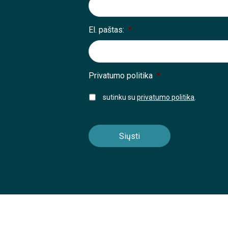
El. paštas:
*
Privatumo politika
*
sutinku su
privatumo politika
.