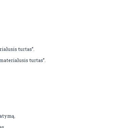
ialusis turtas”.
materialusis turtas”.
tatymą.
as.