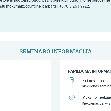
etoje ar nuotoliniu būdu. Esant poreikiui, Jūsų įmonei paruošim
aštu mokymai@countline.lt arba tel. +370 5 263 9922.
SEMINARO INFORMACIJA
PAPILDOMA INFORMAC
Pažymėjimas
Kiekvienas seminar
Mokymo medžia
Kiekvienas dalyvi