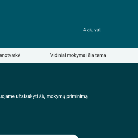
4 ak. val.
enotvarkė
Vidiniai mokymai šia tema
enduojame užsisakyti šių mokymų priminimą