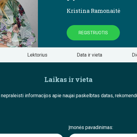
Kristina Ramonaitė
REGISTRUOTIS
Lektorius
Data ir vieta
Di
Laikas ir vieta
e nepraleisti informacijos apie naujai paskelbtas datas, rekom
Įmonės pavadinimas: