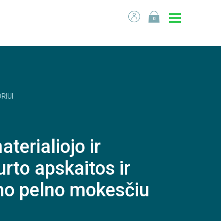
0
RIUI
aterialiojo ir
urto apskaitos ir
o pelno mokesčiu