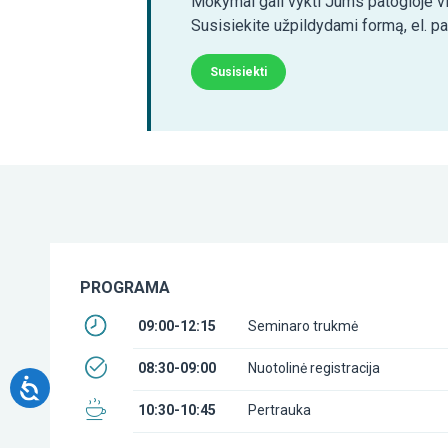
Mokymai gali vykti Jums patogioje vi
Susisiekite užpildydami formą, el. p
Susisiekti
PROGRAMA
09:00-12:15
Seminaro trukmė
08:30-09:00
Nuotolinė registracija
10:30-10:45
Pertrauka