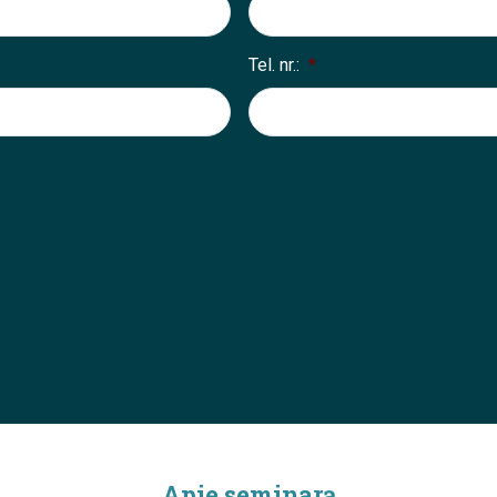
Tel. nr.:
*
Apie seminarą