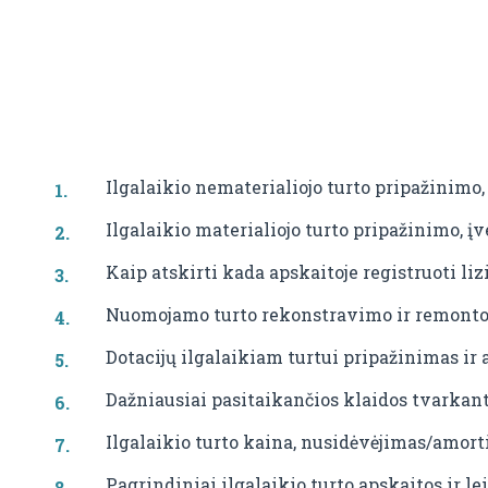
Ilgalaikio nematerialiojo turto pripažinimo,
Ilgalaikio materialiojo turto pripažinimo, įv
Kaip atskirti kada apskaitoje registruoti li
Nuomojamo turto rekonstravimo ir remonto 
Dotacijų ilgalaikiam turtui pripažinimas ir 
Dažniausiai pasitaikančios klaidos tvarkant
Ilgalaikio turto kaina, nusidėvėjimas/amort
Pagrindiniai ilgalaikio turto apskaitos ir 