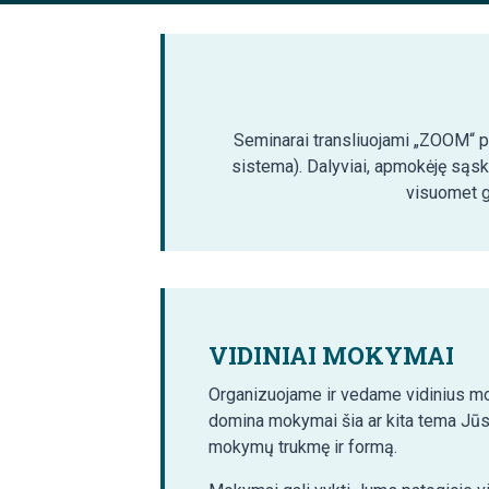
Seminarai transliuojami „ZOOM“ pla
sistema). Dalyviai, apmokėję sąsk
visuomet ga
VIDINIAI MOKYMAI
Organizuojame ir vedame vidinius mo
domina mokymai šia ar kita tema Jūs
mokymų trukmę ir formą.