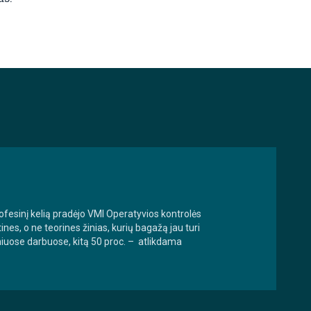
rofesinį kelią pradėjo VMI Operatyvios kontrolės
ines, o ne teorines žinias, kurių bagažą jau turi
niniuose darbuose, kitą 50 proc. – atlikdama