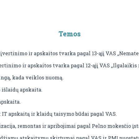
Temos
 įvertinimo ir apskaitos tvarka pagal 13-ąjį VAS „Nemater
ertinimo ir apskaitos tvarka pagal 12-ąjį VAS „Ilgalaikis 
zingą, kada veiklos nuomą.
išlaidų apskaita.
apskaita.
 IT apskaitą ir klaidų taisymo būdai pagal VAS.
izacija, remontas ir apribojimai pagal Pelno mokesčio įs
leidžiamų atskaitymų skirtumai pagal VAS ir PMĮ nuostat