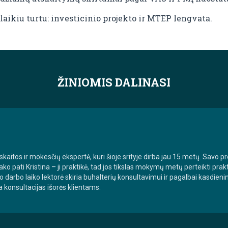
laikiu turtu: investicinio projekto ir MTEP lengvata.
ŽINIOMIS DALINASI
aitos ir mokesčių ekspertė, kuri šioje srityje dirba jau 15 metų. Savo p
ako pati Kristina – ji praktikė, tad jos tikslas mokymų metų perteikti prakt
avo darbo laiko lektorė skiria buhalterių konsultavimui ir pagalbai kasdie
a konsultacijas išorės klientams.