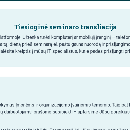
Tiesioginė seminaro transliacija
tformoje. Užtenka turėti kompiuterį ar mobilųjį įrenginį – telefon
aitą, dieną prieš seminarą el. paštu gauna nuorodą ir prisijungim
lėsite kreiptis į mūsų IT specialistus, kurie padės prisijungti pr
kymus įmonėms ir organizacijoms įvairiomis temomis. Taip pat ko
ų darbuotojams, prašome susisiekti – aptarsime Jūsų poreikius,