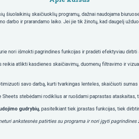
sių šiuolaikinių skaičiuoklių programų, dažnai naudojama biuruose 
o darbo ir prarandamo laiko. Jei jie tik žinotų, kad daugelį užduo
kurie nori išmokti pagrindines funkcijas ir pradėti efektyviau dirbt
s reikia atlikti kasdienes skaičiavimų, duomenų filtravimo ir viz
optimizuoti savo darbą, kurti tvarkingas lenteles, skaičiuoti sumas
e Sheets stebėdami rodiklius ar ruošdami paprastas ataskaitas, tači
audojimo gudrybių
, pasitelkiant tiek įprastas funkcijas, tiek dir
turi ankstesnės patirties su programa ir nori įgyti pagrindines 