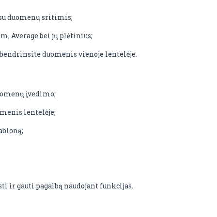
su duomenų sritimis;
 Average bei jų plėtinius;
ibendrinsite duomenis vienoje lentelėje.
duomenų įvedimo;
menis lentelėje;
abloną;
ti ir gauti pagalbą naudojant funkcijas.