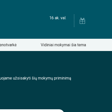
16 ak. val.
enotvarkė
Vidiniai mokymai šia tema
enduojame užsisakyti šių mokymų priminimą