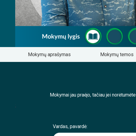
Mokymų aprašymas
Mokymų temos
Mokymai jau praėjo, tačiau jei norėtumėt
;
Vardas, pavardė: