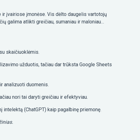
ir įvairiose įmonėse. Vis dėlto daugelis vartotojų
čių galima atlikti greičiau, sumaniau ir maloniau…
i su skaičiuoklėmis.
ualizavimo užduotis, tačiau dar trūksta Google Sheets
 ir analizuoti duomenis.
au nori tai daryti greičiau ir efektyviau.
btinį intelektą (ChatGPT) kaip pagalbinę priemonę.
žinias.