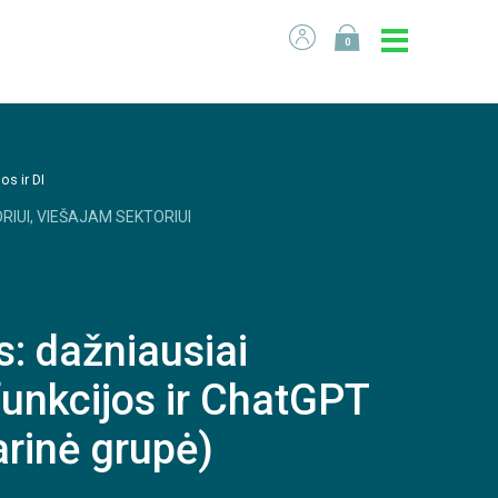
0
os ir DI
RIUI, VIEŠAJAM SEKTORIUI
: dažniausiai
unkcijos ir ChatGPT
rinė grupė)