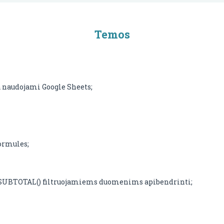
Temos
a naudojami Google Sheets;
formules;
ja SUBTOTAL() filtruojamiems duomenims apibendrinti;