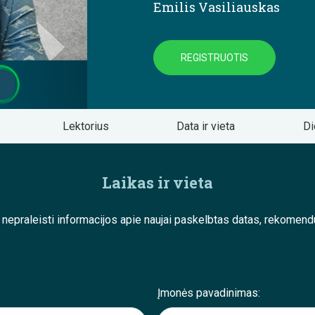
Emilis Vasiliauskas
REGISTRUOTIS
Lektorius
Data ir vieta
Di
Laikas ir vieta
e nepraleisti informacijos apie naujai paskelbtas datas, rekom
Įmonės pavadinimas: