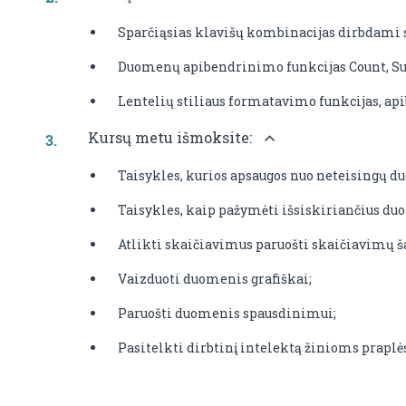
Sparčiąsias klavišų kombinacijas dirbdami 
Duomenų apibendrinimo funkcijas Count, Sum,
Lentelių stiliaus formatavimo funkcijas, ap
Kursų metu išmoksite:
Taisykles, kurios apsaugos nuo neteisingų 
Taisykles, kaip pažymėti išsiskiriančius duo
Atlikti skaičiavimus paruošti skaičiavimų š
Vaizduoti duomenis grafiškai;
Paruošti duomenis spausdinimui;
Pasitelkti dirbtinį intelektą žinioms praplės