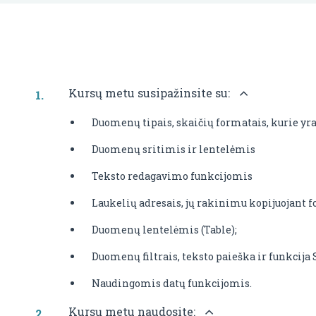
Kursų metu susipažinsite su:
Duomenų tipais, skaičių formatais, kurie yr
Duomenų sritimis ir lentelėmis
Teksto redagavimo funkcijomis
Laukelių adresais, jų rakinimu kopijuojant 
Duomenų lentelėmis (Table);
Duomenų filtrais, teksto paieška ir funkci
Naudingomis datų funkcijomis.
Kursų metu naudosite: