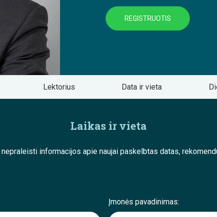
REGISTRUOTIS
Lektorius
Data ir vieta
Di
Laikas ir vieta
e nepraleisti informacijos apie naujai paskelbtas datas, rekom
Įmonės pavadinimas: