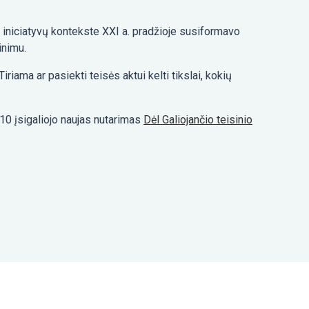
 iniciatyvų kontekste XXI a. pradžioje susiformavo
inimu.
riama ar pasiekti teisės aktui kelti tikslai, kokių
10 įsigaliojo naujas nutarimas
Dėl Galiojančio teisinio