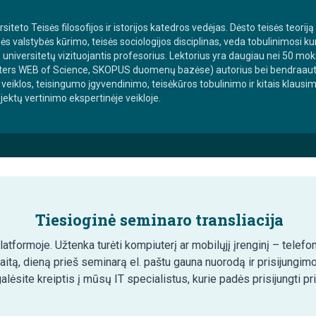
teto Teisės filosofijos ir istorijos katedros vedėjas. Dėsto teisės teoriją
ės valstybės kūrimo, teisės sociologijos disciplinas, veda tobulinimosi 
niversitetų vizituojantis profesorius. Lektorius yra daugiau nei 50 moksl
ters WEB of Science, SKOPUS duomenų bazėse) autorius bei bendraautor
veiklos, teisingumo įgyvendinimo, teisėkūros tobulinimo ir kitais klausi
ektų vertinimo ekspertinėje veikloje.
Tiesioginė seminaro transliacija
tformoje. Užtenka turėti kompiuterį ar mobilųjį įrenginį – telefon
aitą, dieną prieš seminarą el. paštu gauna nuorodą ir prisijungim
lėsite kreiptis į mūsų IT specialistus, kurie padės prisijungti pr