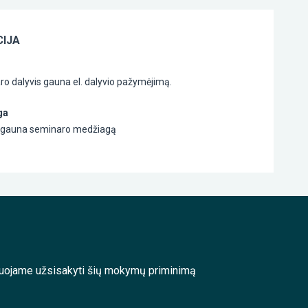
IJA
o dalyvis gauna el. dalyvio pažymėjimą.
ga
s gauna seminaro medžiagą
enduojame užsisakyti šių mokymų priminimą