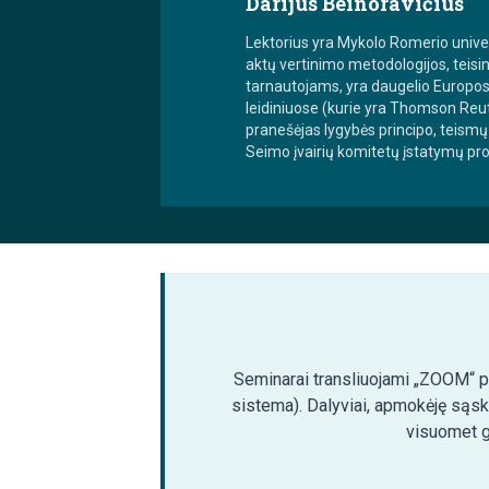
Darijus Beinoravičius
Lektorius yra Mykolo Romerio universi
aktų vertinimo metodologijos, teisin
tarnautojams, yra daugelio Europos u
leidiniuose (kurie yra Thomson Reu
pranešėjas lygybės principo, teismų 
Seimo įvairių komitetų įstatymų proj
Seminarai transliuojami „ZOOM“ pla
sistema). Dalyviai, apmokėję sąsk
visuomet ga