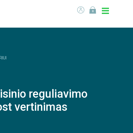
0
RIUI
eisinio reguliavimo
ost vertinimas