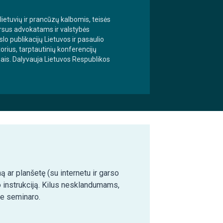
 lietuvių ir prancūzų kalbomis, teisės
kursus advokatams ir valstybės
o publikacijų Lietuvos ir pasaulio
ius, tarptautinių konferencijų
mais. Dalyvauja Lietuvos Respublikos
ą ar planšetę (su internetu ir garso
o instrukciją. Kilus nesklandumams,
ie seminaro.