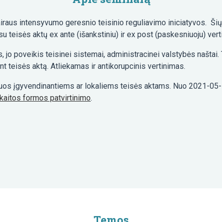
iraus intensyvumo geresnio teisinio reguliavimo iniciatyvos. Šių
 su teisės aktų ex ante (išankstiniu) ir ex post (paskesniuoju) vert
o poveikis teisinei sistemai, administracinei valstybės naštai. Ti
nt teisės aktą. Atliekamas ir antikorupcinis vertinimas.
 juos įgyvendinantiems ar lokaliems teisės aktams. Nuo 2021-05-
kaitos formos patvirtinimo
.
Temos