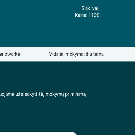
5 ak. val.
Kaina: 110€
enotvarkė
Vidiniai mokymai šia tema
enduojame užsisakyti šių mokymų priminimą