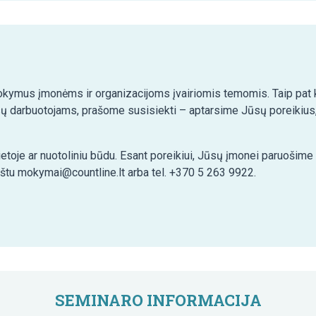
kymus įmonėms ir organizacijoms įvairiomis temomis. Taip pat ko
ų darbuotojams, prašome susisiekti – aptarsime Jūsų poreikius,
etoje ar nuotoliniu būdu. Esant poreikiui, Jūsų įmonei paruošim
aštu mokymai@countline.lt arba tel. +370 5 263 9922.
SEMINARO INFORMACIJA