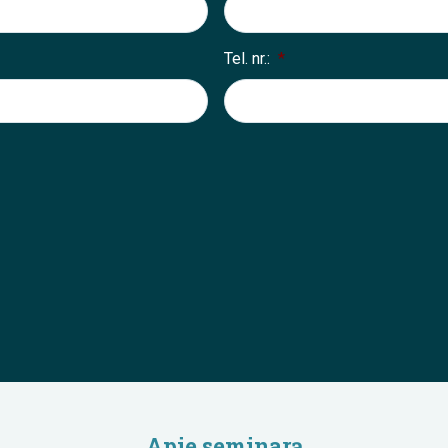
Tel. nr.:
*
Apie seminarą