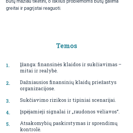
būtų mažiau tikėtini, o iškilus problemoms būtų galima
greitai ir pagrįstai reaguoti.
Temos
Įžanga: finansinės klaidos ir sukčiavimas –
mitai ir realybė.
Dažniausios finansinių klaidų priežastys
organizacijose.
Sukčiavimo rizikos ir tipiniai scenarijai.
Įspėjamieji signalai ir „raudonos vėliavos“.
Atsakomybių paskirstymas ir sprendimų
kontrolė.