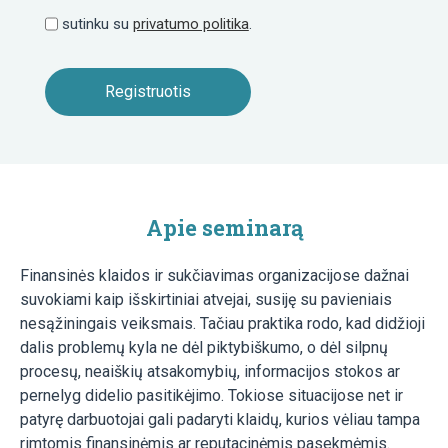
sutinku su
privatumo politika
.
Apie seminarą
Finansinės klaidos ir sukčiavimas organizacijose dažnai
suvokiami kaip išskirtiniai atvejai, susiję su pavieniais
nesąžiningais veiksmais. Tačiau praktika rodo, kad didžioji
dalis problemų kyla ne dėl piktybiškumo, o dėl silpnų
procesų, neaiškių atsakomybių, informacijos stokos ar
pernelyg didelio pasitikėjimo. Tokiose situacijose net ir
patyrę darbuotojai gali padaryti klaidų, kurios vėliau tampa
rimtomis finansinėmis ar reputacinėmis pasekmėmis.