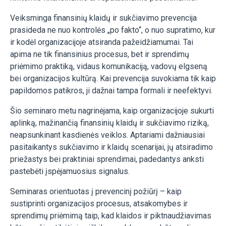
Veiksminga finansinių klaidų ir sukčiavimo prevencija
prasideda ne nuo kontrolės „po fakto“, o nuo supratimo, kur
ir kodėl organizacijoje atsiranda pažeidžiamumai. Tai
apima ne tik finansinius procesus, bet ir sprendimų
priėmimo praktiką, vidaus komunikaciją, vadovų elgseną
bei organizacijos kultūrą. Kai prevencija suvokiama tik kaip
papildomos patikros, ji dažnai tampa formali ir neefektyvi.
Šio seminaro metu nagrinėjama, kaip organizacijoje sukurti
aplinką, mažinančią finansinių klaidų ir sukčiavimo riziką,
neapsunkinant kasdienės veiklos. Aptariami dažniausiai
pasitaikantys sukčiavimo ir klaidų scenarijai, jų atsiradimo
priežastys bei praktiniai sprendimai, padedantys anksti
pastebėti įspėjamuosius signalus.
Seminaras orientuotas į prevencinį požiūrį – kaip
sustiprinti organizacijos procesus, atsakomybes ir
sprendimų priėmimą taip, kad klaidos ir piktnaudžiavimas