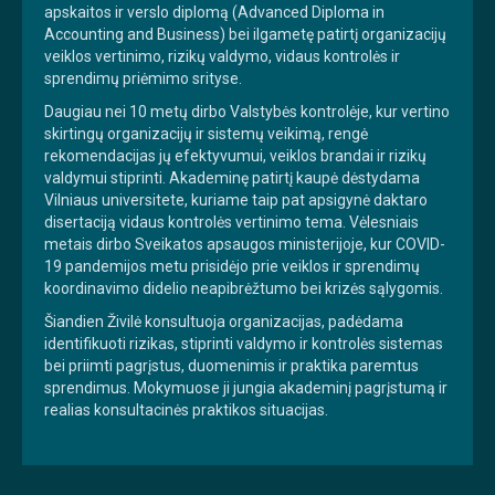
apskaitos ir verslo diplomą (Advanced Diploma in
Accounting and Business) bei ilgametę patirtį organizacijų
veiklos vertinimo, rizikų valdymo, vidaus kontrolės ir
sprendimų priėmimo srityse.
Daugiau nei 10 metų dirbo Valstybės kontrolėje, kur vertino
skirtingų organizacijų ir sistemų veikimą, rengė
rekomendacijas jų efektyvumui, veiklos brandai ir rizikų
valdymui stiprinti. Akademinę patirtį kaupė dėstydama
Vilniaus universitete, kuriame taip pat apsigynė daktaro
disertaciją vidaus kontrolės vertinimo tema. Vėlesniais
metais dirbo Sveikatos apsaugos ministerijoje, kur COVID-
19 pandemijos metu prisidėjo prie veiklos ir sprendimų
koordinavimo didelio neapibrėžtumo bei krizės sąlygomis.
Šiandien Živilė konsultuoja organizacijas, padėdama
identifikuoti rizikas, stiprinti valdymo ir kontrolės sistemas
bei priimti pagrįstus, duomenimis ir praktika paremtus
sprendimus. Mokymuose ji jungia akademinį pagrįstumą ir
realias konsultacinės praktikos situacijas.