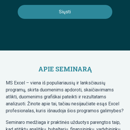
APIE SEMINARĄ
MS Excel – viena iš populiariausių ir lanksčiausių
programų, skirta duomenims apdoroti, skaičiavimams
atlikti, duomenims grafiškai pateikti ir rezultatams
analizuoti. Žinote apie tai, tačiau nesijaučiate esąs Excel
profesionalas, kuris išnaudoja šios programos galimybes?
Seminaro medžiaga ir praktinės užduotys parengtos taip,
kad atitiktų analitikų, buhalterių, finansininkų, vadybininkų,