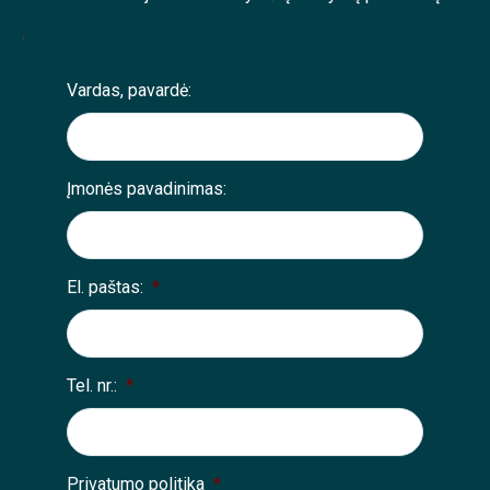
;
Vardas, pavardė:
Įmonės pavadinimas:
El. paštas:
*
Tel. nr.:
*
Privatumo politika
*