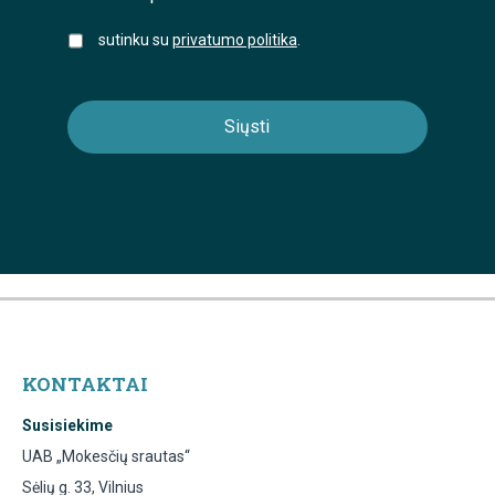
sutinku su
privatumo politika
.
KONTAKTAI
Susisiekime
UAB „Mokesčių srautas“
Sėlių g. 33, Vilnius