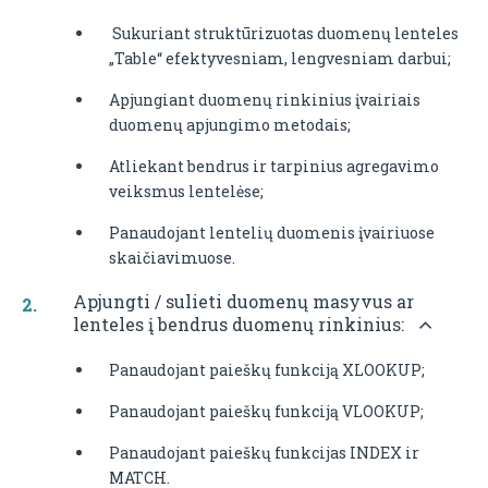
Sukuriant struktūrizuotas duomenų lenteles
„Table“ efektyvesniam, lengvesniam darbui;
Apjungiant duomenų rinkinius įvairiais
duomenų apjungimo metodais;
Atliekant bendrus ir tarpinius agregavimo
veiksmus lentelėse;
Panaudojant lentelių duomenis įvairiuose
skaičiavimuose.
Apjungti / sulieti duomenų masyvus ar
lenteles į bendrus duomenų rinkinius:
Panaudojant paieškų funkciją XLOOKUP;
Panaudojant paieškų funkciją VLOOKUP;
Panaudojant paieškų funkcijas INDEX ir
MATCH.