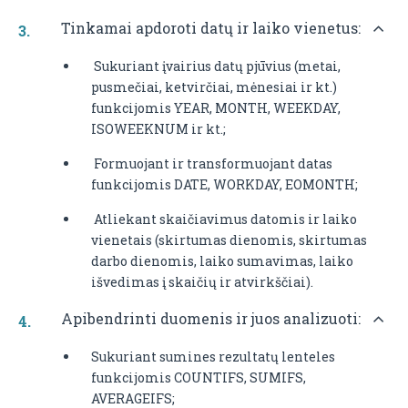
Tinkamai apdoroti datų ir laiko vienetus:
Sukuriant įvairius datų pjūvius (metai,
pusmečiai, ketvirčiai, mėnesiai ir kt.)
funkcijomis YEAR, MONTH, WEEKDAY,
ISOWEEKNUM ir kt.;
Formuojant ir transformuojant datas
funkcijomis DATE, WORKDAY, EOMONTH;
Atliekant skaičiavimus datomis ir laiko
vienetais (skirtumas dienomis, skirtumas
darbo dienomis, laiko sumavimas, laiko
išvedimas į skaičių ir atvirkščiai).
Apibendrinti duomenis ir juos analizuoti:
Sukuriant sumines rezultatų lenteles
funkcijomis COUNTIFS, SUMIFS,
AVERAGEIFS;