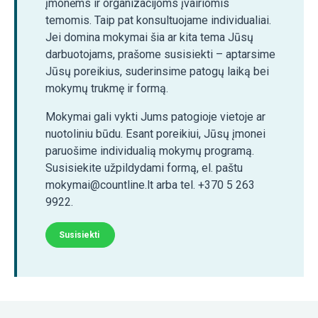
įmonėms ir organizacijoms įvairiomis
temomis. Taip pat konsultuojame individualiai.
Jei domina mokymai šia ar kita tema Jūsų
darbuotojams, prašome susisiekti – aptarsime
Jūsų poreikius, suderinsime patogų laiką bei
mokymų trukmę ir formą.
Mokymai gali vykti Jums patogioje vietoje ar
nuotoliniu būdu. Esant poreikiui, Jūsų įmonei
paruošime individualią mokymų programą.
Susisiekite užpildydami formą, el. paštu
mokymai@countline.lt arba tel. +370 5 263
9922.
Susisiekti