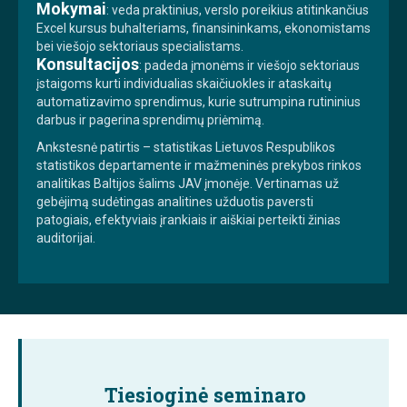
Mokymai
: veda praktinius, verslo poreikius atitinkančius
Excel kursus buhalteriams, finansininkams, ekonomistams
bei viešojo sektoriaus specialistams.
Konsultacijos
: padeda įmonėms ir viešojo sektoriaus
įstaigoms kurti individualias skaičiuokles ir ataskaitų
automatizavimo sprendimus, kurie sutrumpina rutininius
darbus ir pagerina sprendimų priėmimą.
Ankstesnė patirtis – statistikas Lietuvos Respublikos
statistikos departamente ir mažmeninės prekybos rinkos
analitikas Baltijos šalims JAV įmonėje. Vertinamas už
gebėjimą sudėtingas analitines užduotis paversti
patogiais, efektyviais įrankiais ir aiškiai perteikti žinias
auditorijai.
Tiesioginė seminaro