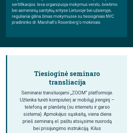
sertifikacijos. Ieva organizuoja mokymus verslo, švietimo
bei asmeninių santykių srityse Lietuvoje bei užsienyje,
reguliariai gilina žinias mokymuose su tiesioginiais NVC
pradininko dr. Marshall‘o Rosenberg‘o mokiniais.
Tiesioginė seminaro
transliacija
Seminarai transliuojami „ZOOM” platformoje.
Užtenka turėti kompiuterį ar mobilųjį įrenginį –
telefoną ar planšetę (su internetu ir garso
sistema). Apmokėjus sąskaitą, viena diena
prieš seminarą el. paštu atsiųsime nuorodą
bei prisijungimo instrukciją. Kilus