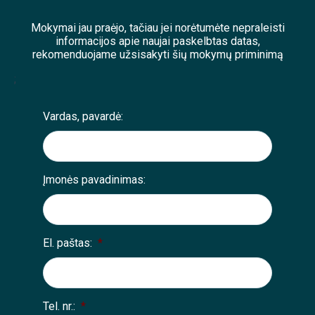
Mokymai jau praėjo, tačiau jei norėtumėte nepraleisti
informacijos apie naujai paskelbtas datas,
rekomenduojame užsisakyti šių mokymų priminimą
;
Vardas, pavardė:
Įmonės pavadinimas:
El. paštas:
*
Tel. nr.:
*