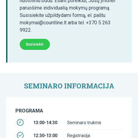
nuotoliniu būdu. Esant poreikiui, Jūsų įmonei
paruošime individualią mokymų programą.
Susisiekite užpildydami formą, el. paštu
mokymai@countline.lt arba tel. +370 5 263
9922.
Susisiekti
SEMINARO INFORMACIJA
PROGRAMA
13:00-14:30
Seminaro trukmė
12:30-13:00
Registracija