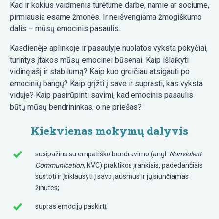
Kad ir kokius vaidmenis turėtume darbe, namie ar sociume,
pirmiausia esame žmonės. Ir neišvengiama žmogiškumo
dalis – mūsų emocinis pasaulis.
Kasdienėje aplinkoje ir pasaulyje nuolatos vyksta pokyčiai,
turintys įtakos mūsų emocinei būsenai. Kaip išlaikyti
vidinę ašį ir stabilumą? Kaip kuo greičiau atsigauti po
emocinių bangų? Kaip grįžti į save ir suprasti, kas vyksta
viduje? Kaip pasirūpinti savimi, kad emocinis pasaulis
būtų mūsų bendrininkas, o ne priešas?
Kiekvienas mokymų dalyvis
susipažins su empatiško bendravimo (angl.
Nonviolent
Communication
, NVC) praktikos įrankiais, padedančiais
sustoti ir įsiklausyti į savo jausmus ir jų siunčiamas
žinutes;
supras emocijų paskirtį;