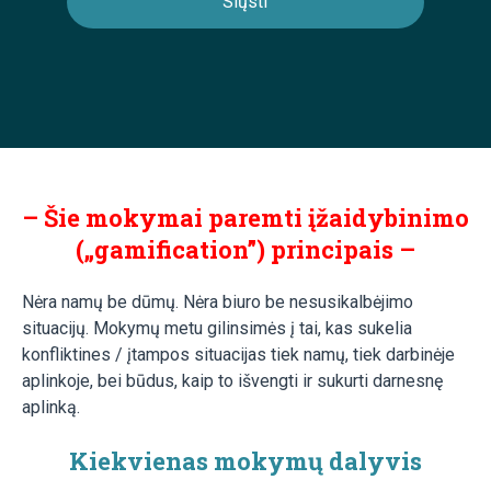
– Šie mokymai paremti įžaidybinimo
(„gamification”) principais –
Nėra namų be dūmų. Nėra biuro be nesusikalbėjimo
situacijų. Mokymų metu gilinsimės į tai, kas sukelia
konfliktines / įtampos situacijas tiek namų, tiek darbinėje
aplinkoje, bei būdus, kaip to išvengti ir sukurti darnesnę
aplinką.
Kiekvienas mokymų dalyvis