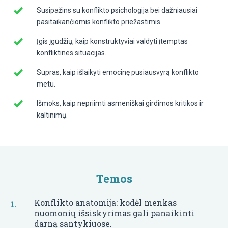
Susipažins su konflikto psichologija bei dažniausiai
pasitaikančiomis konflikto priežastimis.
Įgis įgūdžių, kaip konstruktyviai valdyti įtemptas
konfliktines situacijas.
Supras, kaip išlaikyti emocinę pusiausvyrą konflikto
metu.
Išmoks, kaip nepriimti asmeniškai girdimos kritikos ir
kaltinimų.
Temos
Konflikto anatomija: kodėl menkas
nuomonių išsiskyrimas gali panaikinti
darną santykiuose.