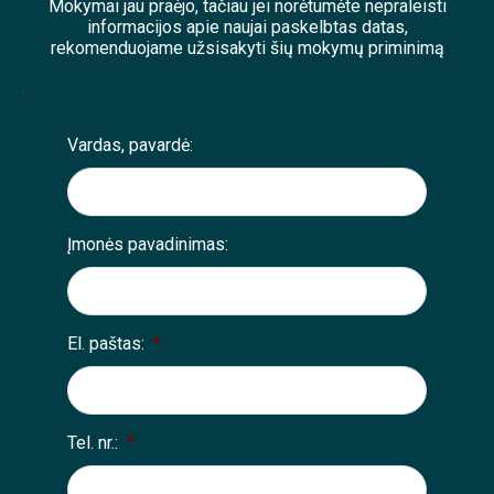
Mokymai jau praėjo, tačiau jei norėtumėte nepraleisti
informacijos apie naujai paskelbtas datas,
rekomenduojame užsisakyti šių mokymų priminimą
;
Vardas, pavardė:
Įmonės pavadinimas:
El. paštas:
*
Tel. nr.:
*