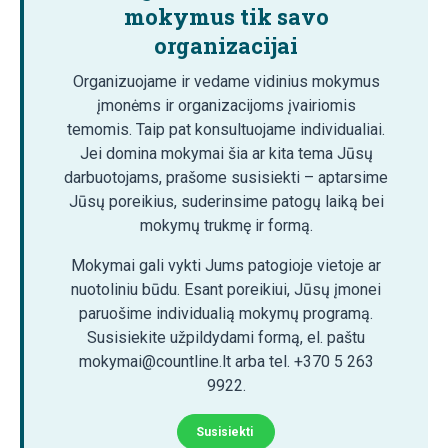
mokymus tik savo
organizacijai
Organizuojame ir vedame vidinius mokymus
įmonėms ir organizacijoms įvairiomis
temomis. Taip pat konsultuojame individualiai.
Jei domina mokymai šia ar kita tema Jūsų
darbuotojams, prašome susisiekti – aptarsime
Jūsų poreikius, suderinsime patogų laiką bei
mokymų trukmę ir formą.
Mokymai gali vykti Jums patogioje vietoje ar
nuotoliniu būdu. Esant poreikiui, Jūsų įmonei
paruošime individualią mokymų programą.
Susisiekite užpildydami formą, el. paštu
mokymai@countline.lt arba tel. +370 5 263
9922.
Susisiekti