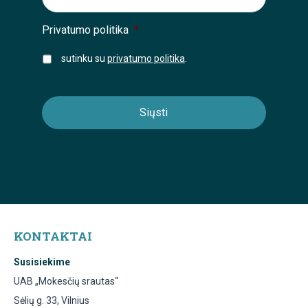
Privatumo politika
*
sutinku su
privatumo politika
.
KONTAKTAI
Susisiekime
UAB „Mokesčių srautas“
Sėlių g. 33, Vilnius