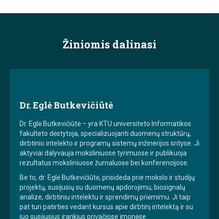
Žiniomis dalinasi
Dr. Eglė Butkevičiūtė
Dr. Eglė Butkevičiūtė – yra KTU universiteto Informatikos
fakulteto dėstytoja, specializuojanti duomenų struktūrų,
dirbtinio intelekto ir programų sistemų inžinerijos srityse. Ji
aktyviai dalyvauja moksliniuose tyrimuose ir publikuoja
rezultatus moksliniuose žurnaluose bei konferencijose.
Be to, dr. Eglė Butkevičiūtė, prisideda prie mokslo ir studijų
projektų, susijusių su duomenų apdorojimu, biosignalų
analize, dirbtiniu intelektu ir sprendimų priėmimu. Ji taip
pat turi patirties vedant kursus apie dirbtinį intelektą ir su
juo susijusius įrankius privačiose įmonėse.