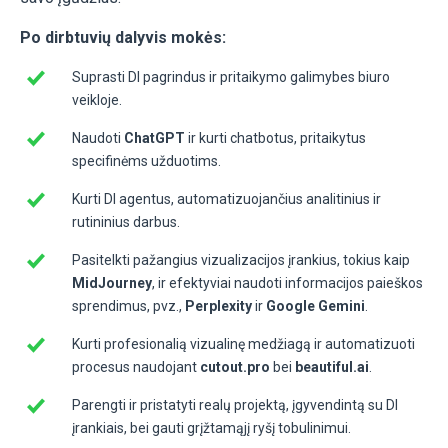
Po dirbtuvių dalyvis mokės:
Suprasti DI pagrindus ir pritaikymo galimybes biuro
veikloje.
Naudoti
ChatGPT
ir kurti chatbotus, pritaikytus
specifinėms užduotims.
Kurti DI agentus, automatizuojančius analitinius ir
rutininius darbus.
Pasitelkti pažangius vizualizacijos įrankius, tokius kaip
MidJourney
, ir efektyviai naudoti informacijos paieškos
sprendimus, pvz.,
Perplexity
ir
Google Gemini
.
Kurti profesionalią vizualinę medžiagą ir automatizuoti
procesus naudojant
cutout.pro
bei
beautiful.ai
.
Parengti ir pristatyti realų projektą, įgyvendintą su DI
įrankiais, bei gauti grįžtamąjį ryšį tobulinimui.