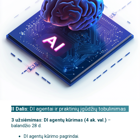
II Dalis:
DI agentai ir praktinių įgūdžių tobulinimas
3 užsiėmimas: DI agentų kūrimas (4 ak. val.)
–
balandžio 28 d.
DI agentų kūrimo pagrindai.