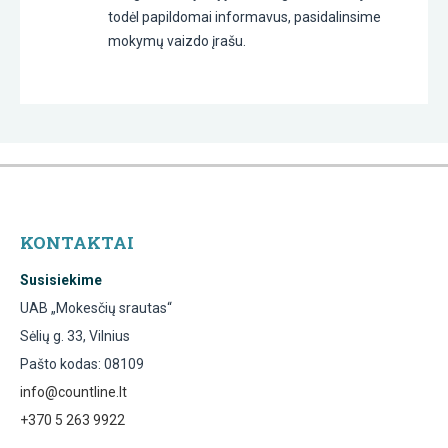
todėl papildomai informavus, pasidalinsime
mokymų vaizdo įrašu.
KONTAKTAI
Susisiekime
UAB „Mokesčių srautas“
Sėlių g. 33, Vilnius
Pašto kodas: 08109
info@countline.lt
+370 5 263 9922