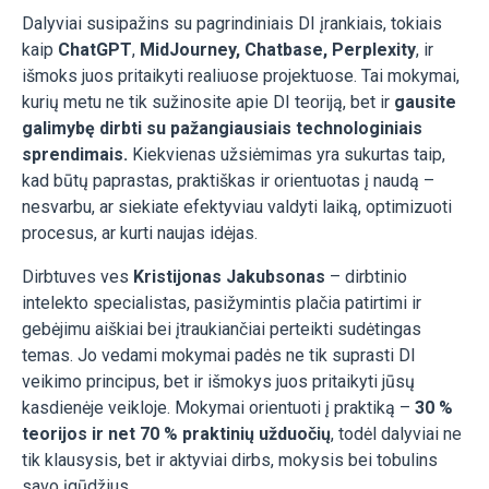
Dalyviai susipažins su pagrindiniais DI įrankiais, tokiais
kaip
ChatGPT
,
MidJourney, Chatbase,
Perplexity
, ir
išmoks juos pritaikyti realiuose projektuose. Tai mokymai,
kurių metu ne tik sužinosite apie DI teoriją, bet ir
gausite
galimybę dirbti su pažangiausiais technologiniais
sprendimais.
Kiekvienas užsiėmimas yra sukurtas taip,
kad būtų paprastas, praktiškas ir orientuotas į naudą –
nesvarbu, ar siekiate efektyviau valdyti laiką, optimizuoti
procesus, ar kurti naujas idėjas.
Dirbtuves ves
Kristijonas Jakubsonas
– dirbtinio
intelekto specialistas, pasižymintis plačia patirtimi ir
gebėjimu aiškiai bei įtraukiančiai perteikti sudėtingas
temas. Jo vedami mokymai padės ne tik suprasti DI
veikimo principus, bet ir išmokys juos pritaikyti jūsų
kasdienėje veikloje. Mokymai orientuoti į praktiką –
30 %
teorijos ir net 70 % praktinių užduočių
, todėl dalyviai ne
tik klausysis, bet ir aktyviai dirbs, mokysis bei tobulins
savo įgūdžius.