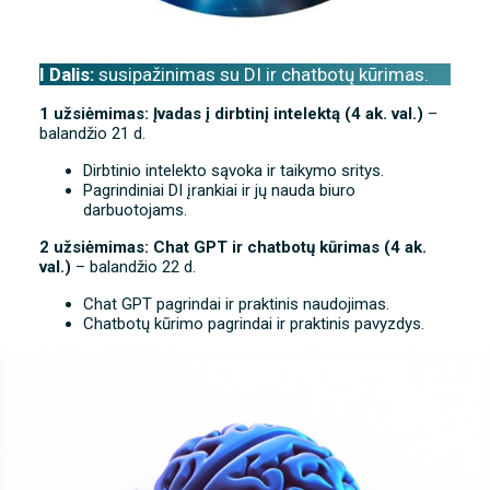
I Dalis:
susipažinimas su DI ir chatbotų kūrimas.
1 užsiėmimas: Įvadas į dirbtinį intelektą (4 ak. val.)
–
balandžio 21 d.
Dirbtinio intelekto sąvoka ir taikymo sritys.
Pagrindiniai DI įrankiai ir jų nauda biuro
darbuotojams.
2 užsiėmimas: Chat GPT ir chatbotų kūrimas (4 ak.
val.)
– balandžio 22 d.
Chat GPT pagrindai ir praktinis naudojimas.
Chatbotų kūrimo pagrindai ir praktinis pavyzdys.