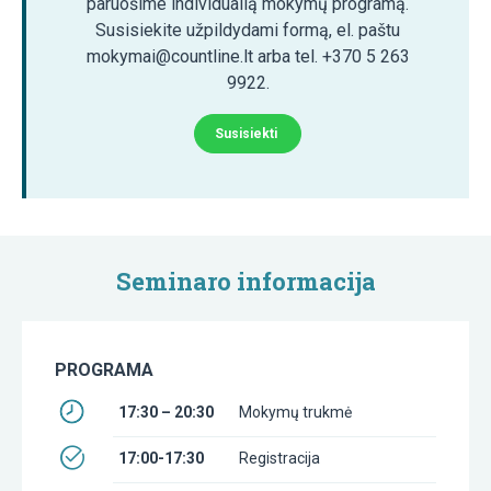
paruošime individualią mokymų programą.
Susisiekite užpildydami formą, el. paštu
mokymai@countline.lt arba tel. +370 5 263
9922.
Susisiekti
Seminaro informacija
PROGRAMA
17:30 – 20:30
Mokymų trukmė
17:00-17:30
Registracija