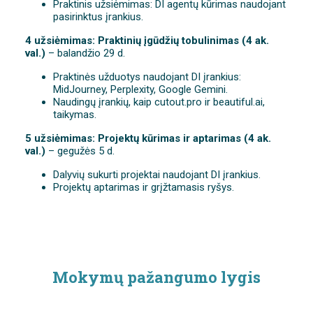
Praktinis užsiėmimas: DI agentų kūrimas naudojant
pasirinktus įrankius.
4 užsiėmimas: Praktinių įgūdžių tobulinimas (4 ak.
val.)
– balandžio 29 d.
Praktinės užduotys naudojant DI įrankius:
MidJourney, Perplexity, Google Gemini.
Naudingų įrankių, kaip cutout.pro ir beautiful.ai,
taikymas.
5 užsiėmimas: Projektų kūrimas ir aptarimas (4 ak.
val.)
– gegužės 5 d.
Dalyvių sukurti projektai naudojant DI įrankius.
Projektų aptarimas ir grįžtamasis ryšys.
Mokymų pažangumo lygis