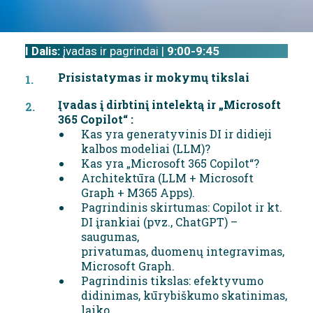
I Dalis:
įvadas ir pagrindai |
9:00-9:45
Prisistatymas ir mokymų tikslai
Įvadas į dirbtinį intelektą ir „Microsoft
365 Copilot“ :
Kas yra generatyvinis DI ir didieji
kalbos modeliai (LLM)?
Kas yra „Microsoft 365 Copilot“?
Architektūra (LLM + Microsoft
Graph + M365 Apps).
Pagrindinis skirtumas: Copilot ir kt.
DI įrankiai (pvz., ChatGPT) –
saugumas,
privatumas, duomenų integravimas,
Microsoft Graph.
Pagrindinis tikslas: efektyvumo
didinimas, kūrybiškumo skatinimas,
laiko