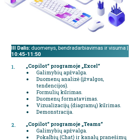
III Dalis:
duomenys, bendradarbiavimas ir visuma |
10:45-11:50
„Copilot“ programoje „Excel“
Galimybių apžvalga.
Duomenų analizė (įžvalgos,
tendencijos).
Formulių kūrimas.
Duomenų formatavimas.
Vizualizacijų (diagramų) kūrimas.
Demonstracija.
„Copilot“ programoje „Teams“
Galimybių apžvalga.
Pokalbių (Chat) ir kanalų pranešimų