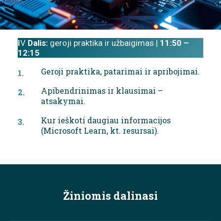
I
V
Dalis:
geroji praktika ir užbaigimas |
11:50 –
12:15
Geroji praktika, patarimai ir apribojimai.
Apibendrinimas ir klausimai –
atsakymai.
Kur ieškoti daugiau informacijos
(Microsoft Learn, kt. resursai).
Žiniomis dalinasi