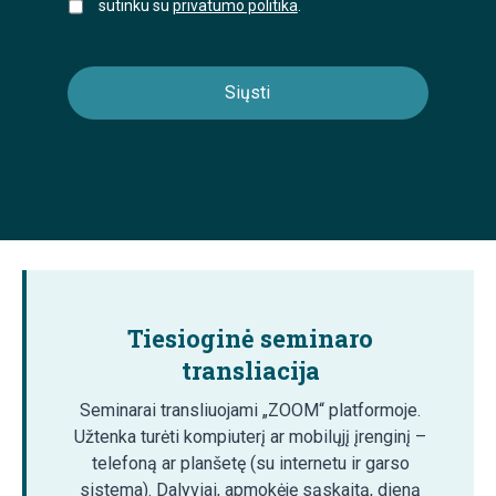
sutinku su
privatumo politika
.
Tiesioginė seminaro
transliacija
Seminarai transliuojami „ZOOM“ platformoje.
Užtenka turėti kompiuterį ar mobilųjį įrenginį –
telefoną ar planšetę (su internetu ir garso
sistema). Dalyviai, apmokėję sąskaitą, dieną