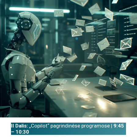
II Dalis:
„Copilot“ pagrindinėse programose |
9:45
– 10:30