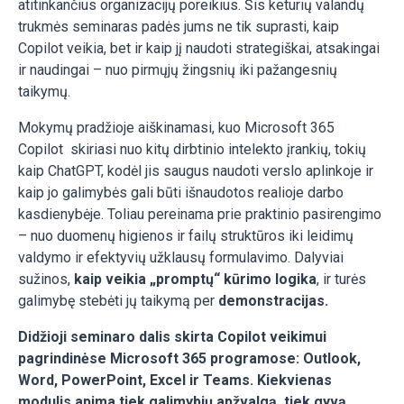
atitinkančius organizacijų poreikius. Šis keturių valandų
trukmės seminaras padės jums ne tik suprasti, kaip
Copilot veikia, bet ir kaip jį naudoti strategiškai, atsakingai
ir naudingai – nuo pirmųjų žingsnių iki pažangesnių
taikymų.
Mokymų pradžioje aiškinamasi, kuo Microsoft 365
Copilot skiriasi nuo kitų dirbtinio intelekto įrankių, tokių
kaip ChatGPT, kodėl jis saugus naudoti verslo aplinkoje ir
kaip jo galimybės gali būti išnaudotos realioje darbo
kasdienybėje. Toliau pereinama prie praktinio pasirengimo
– nuo duomenų higienos ir failų struktūros iki leidimų
valdymo ir efektyvių užklausų formulavimo. Dalyviai
sužinos,
kaip veikia „promptų“ kūrimo logika
, ir turės
galimybę stebėti jų taikymą per
demonstracijas.
Didžioji seminaro dalis skirta Copilot veikimui
pagrindinėse Microsoft 365 programose: Outlook,
Word, PowerPoint, Excel ir Teams.
Kiekvienas
modulis apima tiek galimybių apžvalgą, tiek gyvą