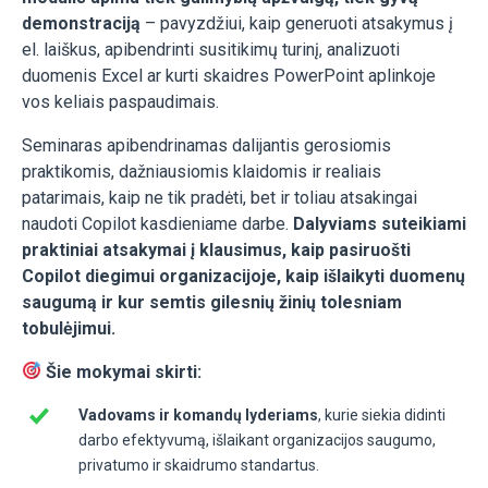
demonstraciją
– pavyzdžiui, kaip generuoti atsakymus į
el. laiškus, apibendrinti susitikimų turinį, analizuoti
duomenis Excel ar kurti skaidres PowerPoint aplinkoje
vos keliais paspaudimais.
Seminaras apibendrinamas dalijantis gerosiomis
praktikomis, dažniausiomis klaidomis ir realiais
patarimais, kaip ne tik pradėti, bet ir toliau atsakingai
naudoti Copilot kasdieniame darbe.
Dalyviams suteikiami
praktiniai atsakymai į klausimus, kaip pasiruošti
Copilot diegimui organizacijoje, kaip išlaikyti duomenų
saugumą ir kur semtis gilesnių žinių tolesniam
tobulėjimui.
Šie mokymai skirti:
Vadovams ir komandų lyderiams
, kurie siekia didinti
darbo efektyvumą, išlaikant organizacijos saugumo,
privatumo ir skaidrumo standartus.