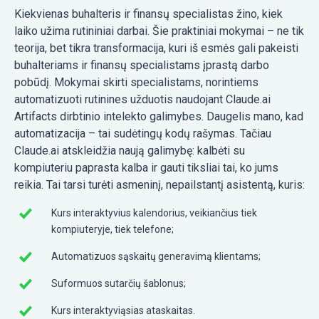
Kiekvienas buhalteris ir finansų specialistas žino, kiek
laiko užima rutininiai darbai. Šie praktiniai mokymai – ne tik
teorija, bet tikra transformacija, kuri iš esmės gali pakeisti
buhalteriams ir finansų specialistams įprastą darbo
pobūdį. Mokymai skirti specialistams, norintiems
automatizuoti rutinines užduotis naudojant Claude.ai
Artifacts dirbtinio intelekto galimybes. Daugelis mano, kad
automatizacija – tai sudėtingų kodų rašymas. Tačiau
Claude.ai atskleidžia naują galimybę: kalbėti su
kompiuteriu paprasta kalba ir gauti tiksliai tai, ko jums
reikia. Tai tarsi turėti asmeninį, nepailstantį asistentą, kuris:
Kurs interaktyvius kalendorius, veikiančius tiek
kompiuteryje, tiek telefone;
Automatizuos sąskaitų generavimą klientams;
Suformuos sutarčių šablonus;
Kurs interaktyviąsias ataskaitas.