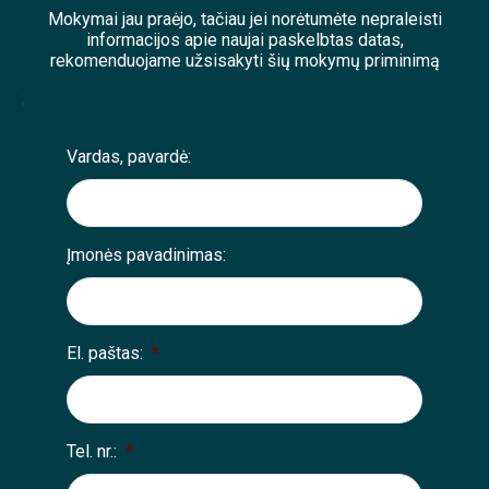
Mokymai jau praėjo, tačiau jei norėtumėte nepraleisti
informacijos apie naujai paskelbtas datas,
rekomenduojame užsisakyti šių mokymų priminimą
;
Vardas, pavardė:
Įmonės pavadinimas:
El. paštas:
*
Tel. nr.:
*