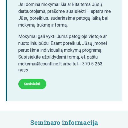
Jei domina mokymai šia ar kita tema Jūsų
darbuotojams, prašome susisiekti – aptarsime
Jūsų poreikius, suderinsime patogų laiką bei
mokymų trukmę ir formą.
Mokymai gali vykti Jums patogioje vietoje ar
nuotoliniu būdu. Esant poreikiui, Jūsų įmonei
paruošime individualią mokymų programą.
Susisiekite užpildydami formą, el. paštu
mokymai@countline.lt arba tel. +370 5 263
9922.
Susisiekti
Seminaro informacija