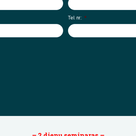
Tel. nr.:
*
– 2 dienų seminaras –