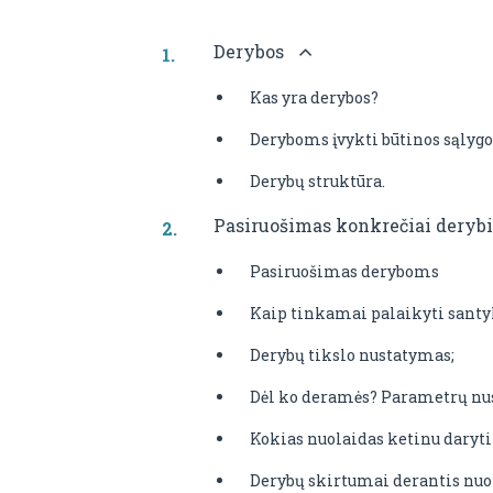
Derybos
Kas yra derybos?
Deryboms įvykti būtinos sąlygo
Derybų struktūra.
Pasiruošimas konkrečiai derybin
Pasiruošimas deryboms
Kaip tinkamai palaikyti santy
Derybų tikslo nustatymas;
Dėl ko deramės? Parametrų n
Kokias nuolaidas ketinu daryti
Derybų skirtumai derantis nuoto