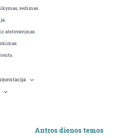
taikymas, vedimas.
ja.
ir atstovavimas.
vokimas.
ientu.
gumentacija
s
Antros dienos temos