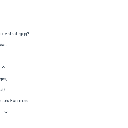
nę strategiją?
žai.
gos;
kį?
Vertės kūrimas.
: