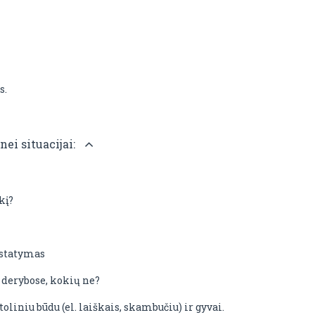
s.
ei situacijai:
kį?
ustatymas
 derybose, kokių ne?
liniu būdu (el. laiškais, skambučiu) ir gyvai.