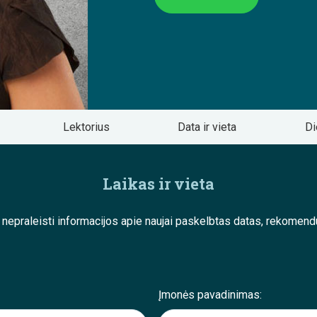
Lektorius
Data ir vieta
Di
Laikas ir vieta
e nepraleisti informacijos apie naujai paskelbtas datas, rekom
Įmonės pavadinimas: