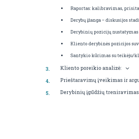
Raportas: kalibravimas, prisi
Derybų įžanga – diskusijos stadi
Derybinių pozicijų nustatymas 
Kliento derybinės pozicijos su
Santykio kūrimas su teikėju/kl
Kliento poreikio analizė:
Prieštaravimų įveikimas ir ar
Derybinių įgūdžių treniravima