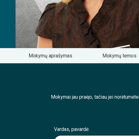
Mokymų aprašymas
Mokymų temos
Mokymai jau praėjo, tačiau jei norėtumėt
;
Vardas, pavardė: