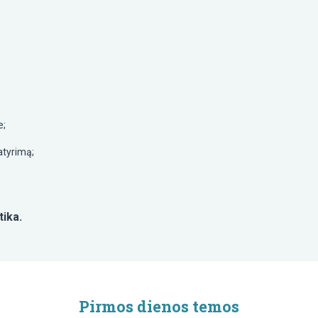
e;
atyrimą;
ika.
Pirmos dienos temos