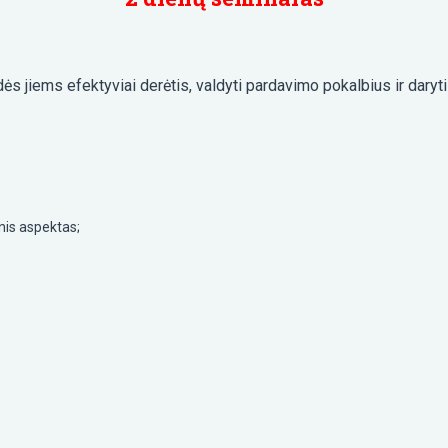
adės jiems efektyviai derėtis, valdyti pardavimo pokalbius ir daryt
inis aspektas;