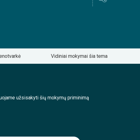
enotvarkė
Vidiniai mokymai šia tema
enduojame užsisakyti šių mokymų priminimą