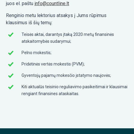
juos el. paštu
info@countline.lt
Renginio metu lektorius atsakys į Jums rūpimus
klausimus iš šių temų:
Teisės aktai, darantys įtaką 2020 metų finansinės
atskaitomybės sudarymui;
Pelno mokestis;
Pridėtinės vertės mokestis (PVM);
Gyventojų pajamų mokesčio įstatymo naujovės;
Kiti aktualūs teisinio reguliavimo pasikeitimai ir klausimai
rengiant finansines ataskaitas.