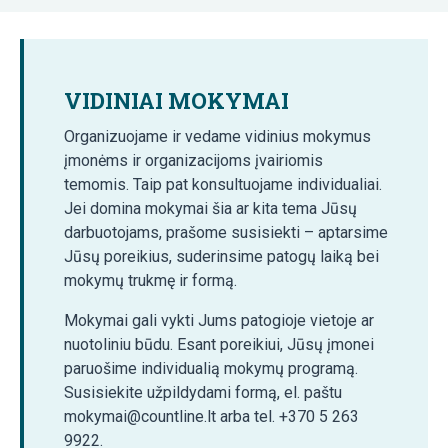
VIDINIAI MOKYMAI
Organizuojame ir vedame vidinius mokymus
įmonėms ir organizacijoms įvairiomis
temomis. Taip pat konsultuojame individualiai.
Jei domina mokymai šia ar kita tema Jūsų
darbuotojams, prašome susisiekti – aptarsime
Jūsų poreikius, suderinsime patogų laiką bei
mokymų trukmę ir formą.
Mokymai gali vykti Jums patogioje vietoje ar
nuotoliniu būdu. Esant poreikiui, Jūsų įmonei
paruošime individualią mokymų programą.
Susisiekite užpildydami formą, el. paštu
mokymai@countline.lt arba tel. +370 5 263
9922.