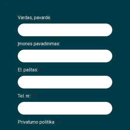
;
Vardas, pavardė:
Įmonės pavadinimas:
El. paštas:
*
Tel. nr.:
*
Privatumo politika
*