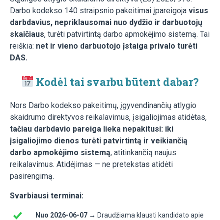
Darbo kodekso 140 straipsnio pakeitimai įpareigoja
visus
darbdavius, nepriklausomai nuo dydžio ir darbuotojų
skaičiaus
, turėti patvirtintą darbo apmokėjimo sistemą. Tai
reiškia:
net ir vieno darbuotojo įstaiga privalo turėti
DAS.
Kodėl tai svarbu būtent dabar?
Nors Darbo kodekso pakeitimų, įgyvendinančių atlygio
skaidrumo direktyvos reikalavimus, įsigaliojimas atidėtas,
tačiau darbdavio pareiga lieka nepakitusi: iki
įsigaliojimo dienos turėti patvirtintą ir veikiančią
darbo apmokėjimo sistemą
, atitinkančią naujus
reikalavimus. Atidėjimas — ne pretekstas atidėti
pasirengimą.
Svarbiausi terminai:
Nuo 2026-06-07 →
Draudžiama klausti kandidato apie