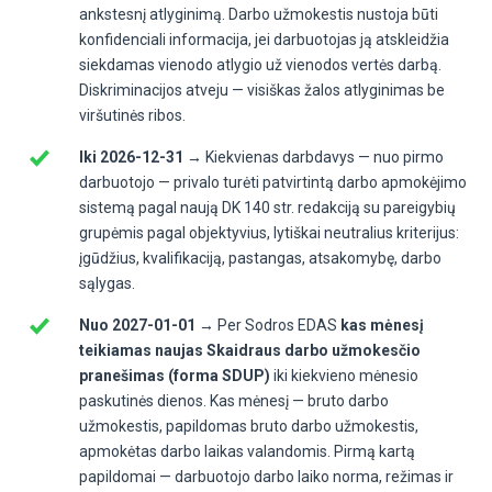
ankstesnį atlyginimą. Darbo užmokestis nustoja būti
konfidenciali informacija, jei darbuotojas ją atskleidžia
siekdamas vienodo atlygio už vienodos vertės darbą.
Diskriminacijos atveju — visiškas žalos atlyginimas be
viršutinės ribos.
Iki 2026-12-31 →
Kiekvienas darbdavys — nuo pirmo
darbuotojo — privalo turėti patvirtintą darbo apmokėjimo
sistemą pagal naują DK 140 str. redakciją su pareigybių
grupėmis pagal objektyvius, lytiškai neutralius kriterijus:
įgūdžius, kvalifikaciją, pastangas, atsakomybę, darbo
sąlygas.
Nuo 2027-01-01 →
Per Sodros EDAS
kas mėnesį
teikiamas naujas Skaidraus darbo užmokesčio
pranešimas (forma SDUP)
iki kiekvieno mėnesio
paskutinės dienos. Kas mėnesį — bruto darbo
užmokestis, papildomas bruto darbo užmokestis,
apmokėtas darbo laikas valandomis. Pirmą kartą
papildomai — darbuotojo darbo laiko norma, režimas ir