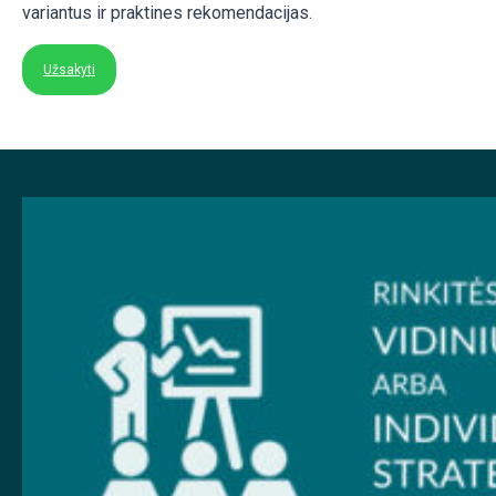
variantus ir praktines rekomendacijas.
Užsakyti