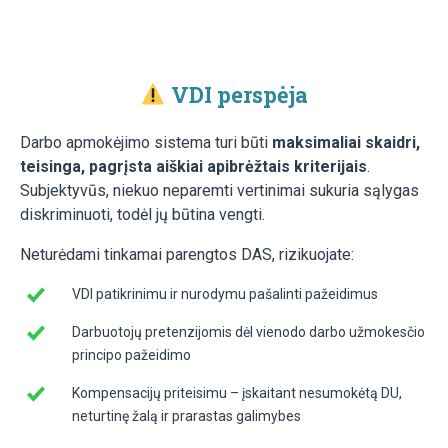
VDI perspėja
Darbo apmokėjimo sistema turi būti
maksimaliai skaidri,
teisinga, pagrįsta aiškiai apibrėžtais kriterijais
.
Subjektyvūs, niekuo neparemti vertinimai sukuria sąlygas
diskriminuoti, todėl jų būtina vengti.
Neturėdami tinkamai parengtos DAS, rizikuojate:
VDI patikrinimu ir nurodymu pašalinti pažeidimus
Darbuotojų pretenzijomis dėl vienodo darbo užmokesčio
principo pažeidimo
Kompensacijų priteisimu – įskaitant nesumokėtą DU,
neturtinę žalą ir prarastas galimybes