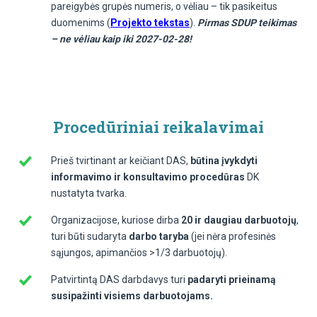
pareigybės grupės numeris, o vėliau – tik pasikeitus
duomenims (
Projekto tekstas
).
Pirmas SDUP teikimas
– ne vėliau kaip iki 2027-02-28!
Procedūriniai reikalavimai
Prieš tvirtinant ar keičiant DAS,
būtina įvykdyti
informavimo ir konsultavimo procedūras
DK
nustatyta tvarka.
Organizacijose, kuriose dirba
20 ir daugiau darbuotojų
,
turi būti sudaryta
darbo taryba
(jei nėra profesinės
sąjungos, apimančios >1/3 darbuotojų).
Patvirtintą DAS darbdavys turi
padaryti prieinamą
susipažinti visiems darbuotojams.