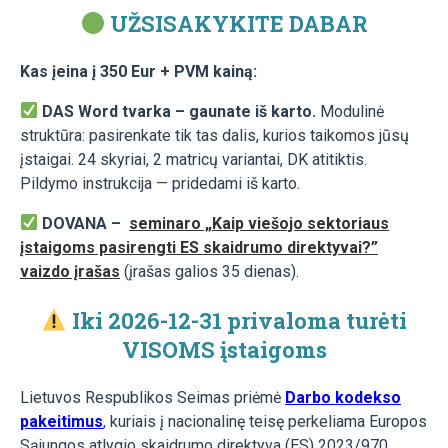
UŽSISAKYKITE DABAR
Kas įeina į 350 Eur + PVM kainą:
DAS Word tvarka – gaunate iš karto.
M
odulinė
struktūra: pasirenkate tik tas dalis, kurios taikomos jūsų
įstaigai. 24 skyriai, 2 matricų variantai, DK atitiktis.
P
ildymo instrukcija — pridedami iš karto.
DOVANA –
seminaro „Kaip viešojo sektoriaus
įstaigoms pasirengti ES skaidrumo direktyvai?”
vaizdo įrašas
(įrašas galios 35 dienas).
Iki 2026-12-31 privaloma turėti
VISOMS įstaigoms
Lietuvos Respublikos Seimas priėmė
Darbo kodekso
pakeitimus
, kuriais į nacionalinę teisę perkeliama Europos
Sąjungos atlygio skaidrumo direktyva (ES) 2023/970.