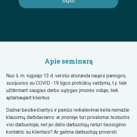
Apie seminarą
Nuo š. m. rugsėjo 13 d. verslui atsiranda naujos pareigos,
susijusios su COVID -19 ligos protrūkių valdymu, t.y. tiek
užtikrinant saugias darbo sąlygas įmonės viduje, tiek
aptarnaujant klientus.
Dažnai besikeičiantys ir painūs reikalavimai kelia nemažai
klausimų darbdaviams: ar įmonėje turi privalomai testuotis
visi darbuotojai, net jei dalis darbuotojų neturi tiesioginio
kontakto su klientais? Ar galima darbuotoją priversti