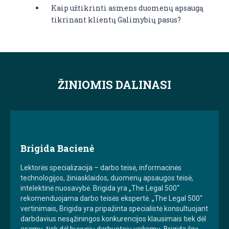
Kaip užtikrinti asmens duomenų apsaugą
tikrinant klientų Galimybių pasus?
ŽINIOMIS DALINASI
Brigida Bacienė
Lektorės specializacija – darbo teisė, informacinės
technologijos, žiniasklaidos, duomenų apsaugos teisė,
intelektinė nuosavybė. Brigida yra „The Legal 500“
rekomenduojama darbo teisės ekspertė. „The Legal 500“
vertinimais, Brigida yra pripažinta specialistė konsultuojant
darbdavius nesąžiningos konkurencijos klausimais tiek dėl
esamų, tiek dėl buvusių darbuotojų veiksmų. Brigida ilgą