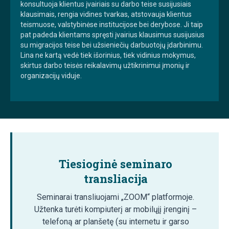
konsultuoja klientus įvairiais su darbo teise susijusiais
klausimais, rengia vidines tvarkas, atstovauja klientus
teismuose, valstybinėse institucijose bei derybose. Ji taip
pat padeda klientams spręsti įvairius klausimus susijusius
su migracijos teise bei užsieniečių darbuotojų įdarbinimu.
Lina ne kartą vedė tiek išorinius, tiek vidinius mokymus,
skirtus darbo teisės reikalavimų užtikrinimui įmonių ir
organizacijų viduje.
Tiesioginė seminaro
transliacija
Seminarai transliuojami „ZOOM“ platformoje.
Užtenka turėti kompiuterį ar mobilųjį įrenginį –
telefoną ar planšetę (su internetu ir garso