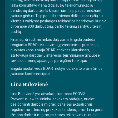
laiką konsultavo vieną didžiausių telekomunikacijų
bendrovių darbo teisės klausimais, taip pat sprendžiant
įvairius ginčus. Taip pat atliko vienos didžiausios ryšių su
klientais valdymo paslaugas teikiančios bendrovės, kurioje
dirba apie 800 darbuotojų, darbo teisinių santykių teisinį
auditą.
Finansų, draudimo rinkos dalyviams Brigida padeda
rengiantis BDAR reikalavimų įgyvendinimui praktikoje,
nuolatos konsultuoja BDAR atitikties klausimais,
atstovauja darbdavių interesus teisminiuose ginčuose,
teikia duomenų apsaugos pareigūno funkcijas.
Brigida nuolat veda BDAR mokymus, skaito pranešimus
įvairiose konferencijose.
Lina Bulovienė
Lina Bulovienė yra advokatų kontoros ECOVIS
ProventusLaw teisininkė, advokato padėjėja, nuolat
besidominti darbo ir migracijos teisės aktualijomis,
reguliavimo ir teismų praktikos tendencijomis. Lina gerai
išmano darbo ir migracijos teisės reikalavimus, nuolat