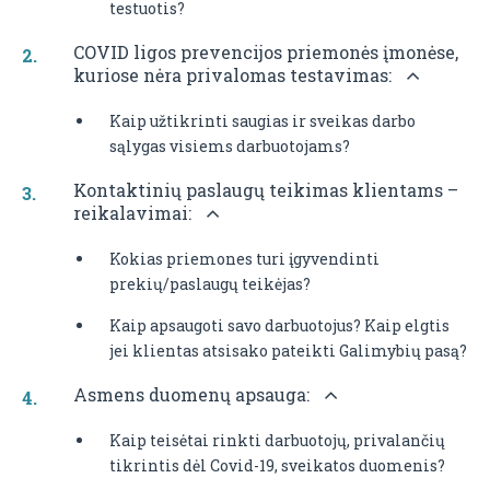
testuotis?
COVID ligos prevencijos priemonės įmonėse,
kuriose nėra privalomas testavimas:
Kaip užtikrinti saugias ir sveikas darbo
sąlygas visiems darbuotojams?
Kontaktinių paslaugų teikimas klientams –
reikalavimai:
Kokias priemones turi įgyvendinti
prekių/paslaugų teikėjas?
Kaip apsaugoti savo darbuotojus? Kaip elgtis
jei klientas atsisako pateikti Galimybių pasą?
Asmens duomenų apsauga:
Kaip teisėtai rinkti darbuotojų, privalančių
tikrintis dėl Covid-19, sveikatos duomenis?