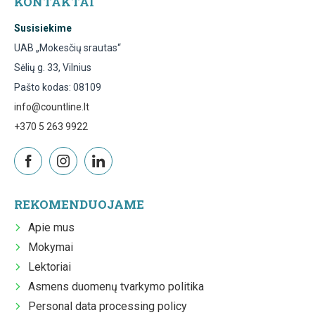
KONTAKTAI
Susisiekime
UAB „Mokesčių srautas“
Sėlių g. 33, Vilnius
Pašto kodas: 08109
info@countline.lt
+370 5 263 9922
REKOMENDUOJAME
Apie mus
Mokymai
Lektoriai
Asmens duomenų tvarkymo politika
Personal data processing policy