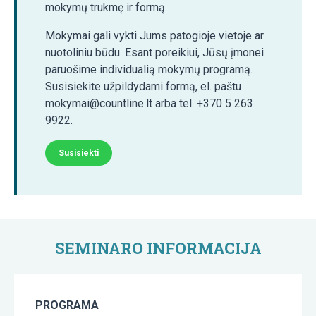
mokymų trukmę ir formą.
Mokymai gali vykti Jums patogioje vietoje ar
nuotoliniu būdu. Esant poreikiui, Jūsų įmonei
paruošime individualią mokymų programą.
Susisiekite užpildydami formą, el. paštu
mokymai@countline.lt arba tel. +370 5 263
9922.
Susisiekti
SEMINARO INFORMACIJA
PROGRAMA