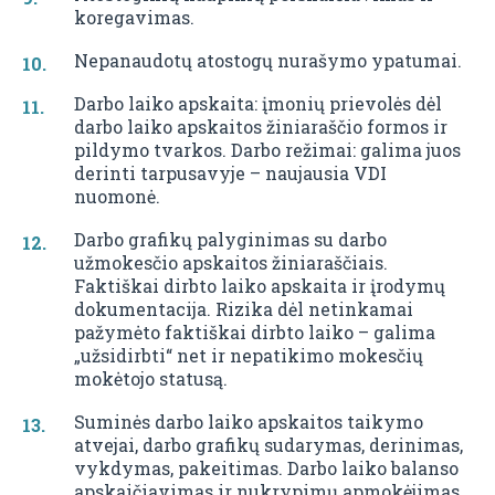
koregavimas.
Nepanaudotų atostogų nurašymo ypatumai.
Darbo laiko apskaita: įmonių prievolės dėl
darbo laiko apskaitos žiniaraščio formos ir
pildymo tvarkos. Darbo režimai: galima juos
derinti tarpusavyje – naujausia VDI
nuomonė.
Darbo grafikų palyginimas su darbo
užmokesčio apskaitos žiniaraščiais.
Faktiškai dirbto laiko apskaita ir įrodymų
dokumentacija. Rizika dėl netinkamai
pažymėto faktiškai dirbto laiko – galima
„užsidirbti“ net ir nepatikimo mokesčių
mokėtojo statusą.
Suminės darbo laiko apskaitos taikymo
atvejai, darbo grafikų sudarymas, derinimas,
vykdymas, pakeitimas. Darbo laiko balanso
apskaičiavimas ir nukrypimų apmokėjimas.