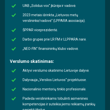
UAB „Solidus vox“ įkūrėja ir vadovė.
2023 metais išrinkta „Lietuvos metų
verslininkė/vadovė“ (LPPARA asociacija).
ŠPPAR viceprezidentė.
Darbo grupės prie LR FM ir LLPPARA narė.
„NEO-FIN“ finansininkų klubo vadovė.
Verslumo skatinimas:
Aktyvi verslumo skatinimo Lietuvoje dalyvė.
Dalyvauja „Verslios Lietuvos“ projektuose.
Nacionalinio mentorių tinklo profesionalė.
Padeda verslininkams tobulinti asmenines
kompetencijas ir suteikia jiems reikiamų įrankių
pasiekti tikslus.