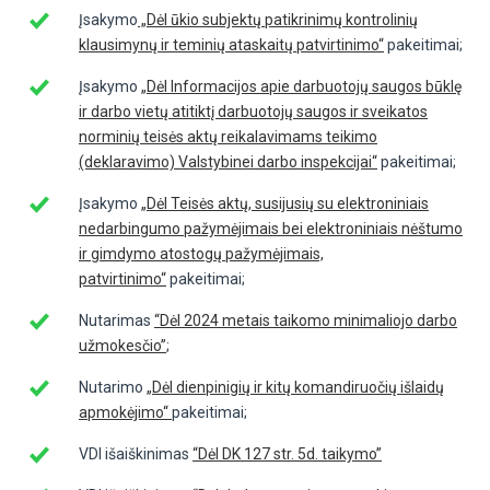
Įsakymo
„Dėl ūkio subjektų patikrinimų kontrolinių
klausimynų ir teminių ataskaitų patvirtinimo“
pakeitimai;
Įsakymo
„Dėl Informacijos apie darbuotojų saugos būklę
ir darbo vietų atitiktį darbuotojų saugos ir sveikatos
norminių teisės aktų reikalavimams teikimo
(deklaravimo) Valstybinei darbo inspekcijai“
pakeitimai;
Įsakymo
„Dėl Teisės aktų, susijusių su elektroniniais
nedarbingumo pažymėjimais bei elektroniniais nėštumo
ir gimdymo atostogų pažymėjimais,
patvirtinimo“
pakeitimai;
Nutarimas
“Dėl 2024 metais taikomo minimaliojo darbo
užmokesčio”
;
Nutarimo
„Dėl dienpinigių ir kitų komandiruočių išlaidų
apmokėjimo“
pakeitimai;
VDI išaiškinimas
“Dėl DK 127 str. 5d. taikymo”