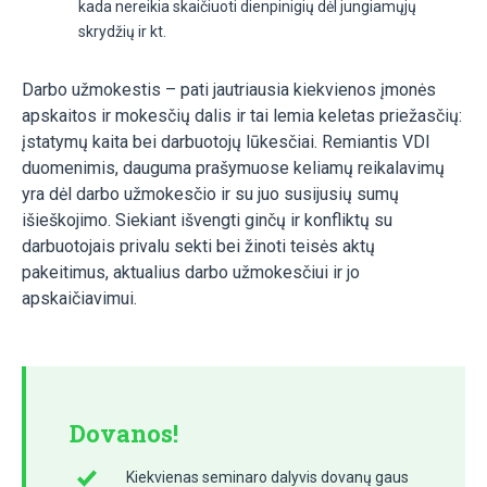
kada nereikia skaičiuoti dienpinigių dėl jungiamųjų
skrydžių ir kt.
Darbo užmokestis – pati jautriausia kiekvienos įmonės
apskaitos ir mokesčių dalis ir tai lemia keletas priežasčių:
įstatymų kaita bei darbuotojų lūkesčiai. Remiantis VDI
duomenimis, dauguma prašymuose keliamų reikalavimų
yra dėl darbo užmokesčio ir su juo susijusių sumų
išieškojimo. Siekiant išvengti ginčų ir konfliktų su
darbuotojais privalu sekti bei žinoti teisės aktų
pakeitimus, aktualius darbo užmokesčiui ir jo
apskaičiavimui.
Dovanos!
Kiekvienas seminaro dalyvis dovanų gaus