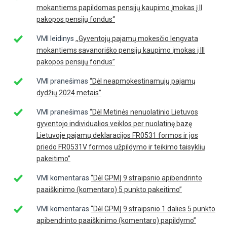
mokantiems papildomas pensijų kaupimo įmokas į II
pakopos pensijų fondus“
VMI leidinys
,,Gyventojų pajamų mokesčio lengvata
mokantiems savanoriško pensijų kaupimo įmokas į III
pakopos pensijų fondus”
VMI pranešimas
“Dėl neapmokestinamųjų pajamų
dydžių 2024 metais”
VMI pranešimas
“Dėl Metinės nenuolatinio Lietuvos
gyventojo individualios veiklos per nuolatinę bazę
Lietuvoje pajamų deklaracijos FR0531 formos ir jos
priedo FR0531V formos užpildymo ir teikimo taisyklių
pakeitimo”
VMI komentaras
“Dėl GPMĮ 9 straipsnio apibendrinto
paaiškinimo (komentaro) 5 punkto pakeitimo”
VMI komentaras
“Dėl GPMĮ 9 straipsnio 1 dalies 5 punkto
apibendrinto paaiškinimo (komentaro) papildymo”