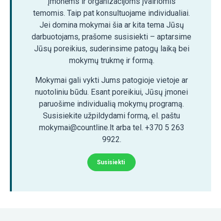
įmonėms ir organizacijoms įvairiomis
temomis. Taip pat konsultuojame individualiai.
Jei domina mokymai šia ar kita tema Jūsų
darbuotojams, prašome susisiekti – aptarsime
Jūsų poreikius, suderinsime patogų laiką bei
mokymų trukmę ir formą.
Mokymai gali vykti Jums patogioje vietoje ar
nuotoliniu būdu. Esant poreikiui, Jūsų įmonei
paruošime individualią mokymų programą.
Susisiekite užpildydami formą, el. paštu
mokymai@countline.lt arba tel. +370 5 263
9922.
Susisiekti