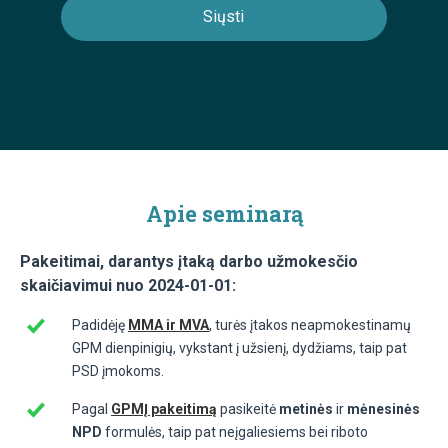
Apie seminarą
Pakeitimai, darantys įtaką darbo užmokesčio
skaičiavimui nuo 2024-01-01:
Padidėję
MMA ir MVA
, turės įtakos neapmokestinamų
GPM dienpinigių, vykstant į užsienį, dydžiams, taip pat
PSD įmokoms.
Pagal
GPMĮ pakeitimą
pasikeitė
metinės
ir
mėnesinės
NPD
formulės, taip pat neįgaliesiems bei riboto