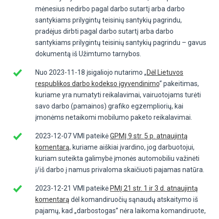
mėnesius nedirbo pagal darbo sutartį arba darbo
santykiams prilygintų teisinių santykių pagrindu,
pradėjus dirbti pagal darbo sutartį arba darbo
santykiams prilygintų teisinių santykių pagrindu – gavus
dokumentą iš Užimtumo tarnybos.
Nuo 2023-11-18 įsigaliojo nutarimo „
Dėl Lietuvos
respublikos darbo kodekso įgyvendinimo
“ pakeitimas,
kuriame yra numatyti reikalavimai, vairuotojams turėti
savo darbo (pamainos) grafiko egzempliorių, kai
įmonėms netaikomi mobilumo paketo reikalavimai.
2023-12-07 VMI pateikė
GPMĮ 9 str. 5 p. atnaujintą
komentarą
, kuriame aiškiai įvardino, jog darbuotojui,
kuriam suteikta galimybė įmonės automobiliu važinėti
į/iš darbo į namus privaloma skaičiuoti pajamas natūra.
2023-12-21 VMI pateikė
PMĮ 21 str. 1 ir 3 d. atnaujintą
komentarą
dėl komandiruočių sąnaudų atskaitymo iš
pajamų, kad „darbostogas” nėra laikoma komandiruote,