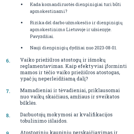
Kada komandiruotės dienpinigiai turi būti
apmokestinami?
Rizika dėl darbo užmokesčio ir dienpinigių
apmokestinimo Lietuvoje ir užsienyje.
Pavyzdžiai.
Nauji dienpinigių dydžiai nuo 2023-08-01.
Vaiko priežiūros atostogų ir išmokų
reglamentavimas. Kaip efektyviai įforminti
mamos ir tėčio vaiko priežiūros atostogas,
ypač jų neperleidžiamą dalį?
Mamadieniai ir tėvadieniai, priklausomai
nuo vaikų skaičiaus, amžiaus ir sveikatos
būklės.
Darbuotojų mokymosi ar kvalifikacijos
tobulinimo išlaidos.
Atostoginių kaupinių perskaičiavimas ir