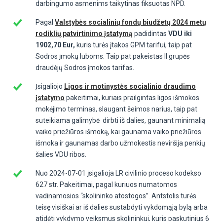
darbingumo asmenims taikytinas fiksuotas NPD.
Pagal
Valstybės socialinių fondų biudžetų 2024 metų
rodiklių patvirtinimo įstatymą
padidintas
VDU iki
1902,70 Eur,
kuris turės įtakos GPM tarifui, taip pat
Sodros įmokų luboms. Taip pat pakeistas II grupės
draudėjų Sodros įmokos tarifas.
Įsigaliojo
Ligos ir motinystės socialinio draudimo
įstatymo
pakeitimai, kuriais prailgintas ligos išmokos
mokėjimo terminas, slaugant šeimos narius, taip pat
suteikiama galimybė dirbti iš dalies, gaunant minimalią
vaiko priežiūros išmoką, kai gaunama vaiko priežiūros
išmoka ir gaunamas darbo užmokestis neviršija penkių
šalies VDU ribos.
Nuo 2024-07-01 įsigalioja LR civilinio proceso kodekso
627 str. Pakeitimai, pagal kuriuos numatomos
vadinamosios “skolininko atostogos”. Antstolis turės
teisę visiškai ar iš dalies sustabdyti vykdomąją bylą arba
atidėti vykdymo veiksmus skolininkui, kuris paskutinius 6