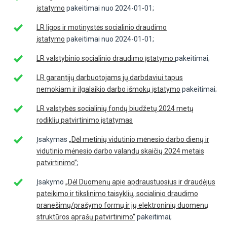
įstatymo
pakeitimai nuo 2024-01-01;
LR ligos ir motinystės socialinio draudimo
įstatymo
pakeitimai nuo 2024-01-01;
LR valstybinio socialinio draudimo įstatymo
pakeitimai;
LR garantijų darbuotojams jų darbdaviui tapus
nemokiam ir ilgalaikio darbo išmokų įstatymo
pakeitimai;
LR valstybės socialinių fondų biudžetų 2024 metų
rodiklių patvirtinimo įstatymas
Įsakymas
„Dėl metinių vidutinio mėnesio darbo dienų ir
vidutinio mėnesio darbo valandų skaičių 2024 metais
patvirtinimo”
;
Įsakymo
„Dėl Duomenų apie apdraustuosius ir draudėjus
pateikimo ir tikslinimo taisyklių, socialinio draudimo
pranešimų/prašymo formų ir jų elektroninių duomenų
struktūros aprašų patvirtinimo“
pakeitimai;