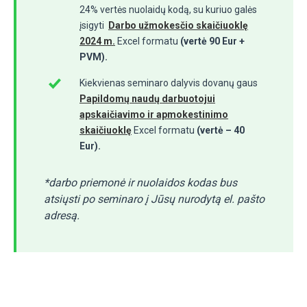
24% vertės nuolaidų kodą, su kuriuo galės
įsigyti
Darbo užmokesčio skaičiuoklę
2024 m.
Excel formatu
(vertė 90 Eur +
PVM).
Kiekvienas seminaro dalyvis dovanų gaus
Papildomų naudų darbuotojui
apskaičiavimo ir apmokestinimo
skaičiuoklę
Excel formatu
(vertė – 40
Eur).
*darbo priemonė ir nuolaidos kodas bus
atsiųsti po seminaro į Jūsų nurodytą el. pašto
adresą.