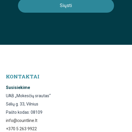
KONTAKTAI
Susisiekime
UAB „Mokesčių srautas“
Sėlių g. 33, Vilnius
Pašto kodas: 08109
info@countline.lt
+370 5 263 9922