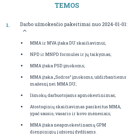
TEMOS
Darbo užmokesčio pakeitimai nuo 2024-01-01:
MMA ir MVA įtaka DU skaičiavimui;
NPD ir MNPD formulės ir jų taikymas;
MMA įtaka PSD įmokoms;
MMA įtaka „Sodros“ įmokoms, uždirbantiems
mažesnį nei MMA DU;
Išmokų darbuotojams apmokestinimas;
Atostoginių skaičiavimas pasikeitus MMA,
ypač sausio, vasario ir kovo mėnesiais;
MMA įtaka neapmokestinamų GPM
dienpinigių į užsienį dydžiams.