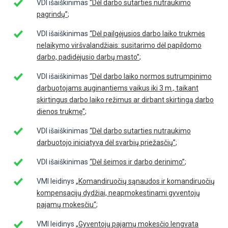
VDI išaiškinimas
“Dėl darbo sutarties nutraukimo
pagrindų”
;
VDI išaiškinimas
“Dėl pailgėjusios darbo laiko trukmės
nelaikymo viršvalandžiais: susitarimo dėl papildomo
darbo, padidėjusio darbų masto”
;
VDI išaiškinimas
“Dėl darbo laiko normos sutrumpinimo
darbuotojams auginantiems vaikus iki 3 m., taikant
skirtingus darbo laiko režimus ar dirbant skirtingą darbo
dienos trukmę”
;
VDI išaiškinimas
“Dėl darbo sutarties nutraukimo
darbuotojo iniciatyva dėl svarbių priežasčių”
;
VDI išaiškinimas
“Dėl šeimos ir darbo derinimo”
;
VMI leidinys
„Komandiruočių sąnaudos ir komandiruočių
kompensacijų dydžiai, neapmokestinami gyventojų
pajamų mokesčiu“
;
VMI leidinys
„Gyventojų pajamų mokesčio lengvata