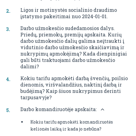
Ligos ir motinystės socialinio draudimo
įstatymo pakeitimai nuo 2024-01-01.
Darbo užmokesčio sudedamosios dalys.
Priedų, priemokų, premijų apskaita. Kurių
darbo užmokesčio dalių galima neįtraukti į
vidutinio darbo užmokesčio skaičiavimą ir
nukrypimų apmokėjimą? Kada dienpinigiai
gali būti traktuojami darbo užmokesčio
dalimi?
Kokiu tarifu apmokėti darbą švenčių, poilsio
dienomis, viršvalandžius, naktinį darbą ir
budėjimą? Kaip šiuos nukrypimus derinti
tarpusavyje?
Darbo komandiruotėje apskaita:
Kokiu tarifu apmokėti komandiruotės
kelionės laiką ir kada jo nebūna?