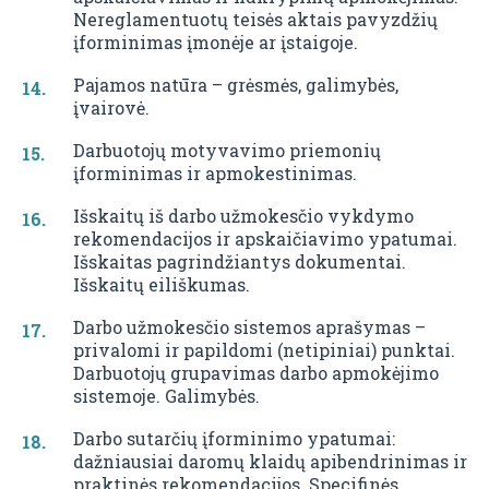
Nereglamentuotų teisės aktais pavyzdžių
įforminimas įmonėje ar įstaigoje.
Pajamos natūra – grėsmės, galimybės,
įvairovė.
Darbuotojų motyvavimo priemonių
įforminimas ir apmokestinimas.
Išskaitų iš darbo užmokesčio vykdymo
rekomendacijos ir apskaičiavimo ypatumai.
Išskaitas pagrindžiantys dokumentai.
Išskaitų eiliškumas.
Darbo užmokesčio sistemos aprašymas –
privalomi ir papildomi (netipiniai) punktai.
Darbuotojų grupavimas darbo apmokėjimo
sistemoje. Galimybės.
Darbo sutarčių įforminimo ypatumai:
dažniausiai daromų klaidų apibendrinimas ir
praktinės rekomendacijos. Specifinės