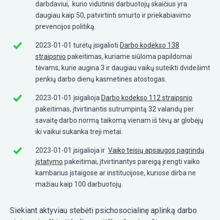
darbdaviui, kurio vidutinis darbuotojų skaičius yra
daugiau kaip 50, patvirtinti smurto ir priekabiavimo
prevencijos politiką.
2023-01-01 turėtų įsigalioti
Darbo kodekso 138
straipsnio
pakeitimas, kuriame siūloma papildomai
tėvams, kurie augina 3 ir daugiau vaikų suteikti dvidešimt
penkių darbo dienų kasmetines atostogas.
2023-01-01 įsigalioja
Darbo kodekso 112 straipsnio
pakeitimas
, įtvirtinantis sutrumpintą 32 valandų per
savaitę darbo normą taikomą vienam iš tėvų ar globėjų
iki vaikui sukanka treji metai.
2023-01-01
įsigalioja ir
Vaiko teisių apsaugos pagrindų
įstatymo
pakeitimai,
įtvirtinantys pareigą įrengti vaiko
kambarius įstaigose ar institucijose, kuriose dirba ne
mažiau kaip 100 darbuotojų.
Siekiant aktyviau stebėti psichosocialinę aplinką darbo