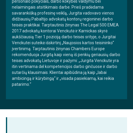
personalo pokyčiais, darbo kokybės valdymu bei
nelaimingais atsitikimais darbe. Prieš pradėdama
savarankišką profesinę veiklą, Jurgita vadovavo vienos
didžiausių Pabaltijo advokatų kontorų regioninei darbo
teisės praktikai. Tarptautinis žinynas The Legal 500 EMEA
2017 advokatų kontorai Venckutė ir Karnickas skyrė
aukščiausią Tier 1 poziciją darbo teisės srityje, o Jurgitai
Venckutei suteikė išskirtinį „Naujosios kartos teisininko“
įvertinimą. Tarptautinis žinynas Chambers Europe
rekomenduoja Jurgitą kaip vieną iš penkių geriausių darbo
teisės advokatų Lietuvoje ir pažymi: „Jurgita Venckutė yra
itin vertinama dėl kompetencijos darbo ginčuose ir darbo
sutarčių klausimais. Klientai apibūdina ją kaip „labai
ambicingą ir kūrybingą“ ir „visada pasiekiamą, kai reikia
patarimo.“