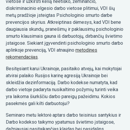
vietose ir užkirsti kelią neetiško, žeminančio,
diskriminacinio elgesio darbo vietose plitimui, VDI šių
metų pradžioje įsteigtas Psichologinio smurto darbe
prevencijos skyrius. Atkreiptinas dėmesys, kad VDI bene
daugiausia skundų, pranešimų ir paklausimų psichologinio
smurto klausimais gauna iš darbuotojų, dirbančių švietimo
įstaigose. Siekiant įgyvendinti psichologinio smurto darbo
aplinkoje prevenciją, VDI atnaujino
metodines
rekomendacijas
.
Besitęsiant karui Ukrainoje, pasitaiko atvejų, kai mokytojai
atvirai palaiko Rusijos karinę agresiją Ukrainoje bei
skleidžia dezinformaciją. Darbo kodekse numatyta, kad
darbo vietoje padaryta nusikaltimo požymių turinti veika
yra laikoma šiurkščiu darbo pareigų pažeidimu. Kokios
pasekmės gali kilti darbuotojui?
Seminaro metu lektorė aptars darbo teisinius santykius ir
Darbo kodekso taikymo ypatumus švietimo įstaigose,
dažniausiai pasitaikančias klaidas bei pasidalins