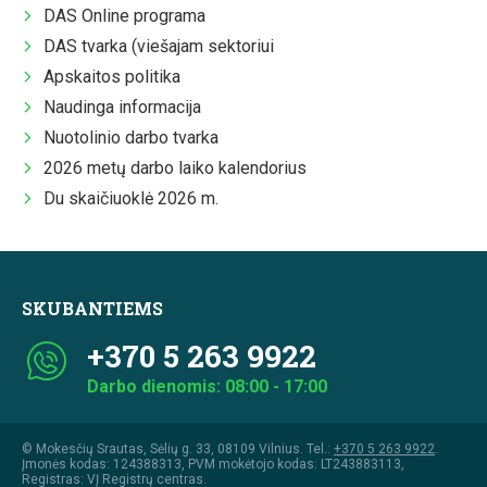
DAS Online programa
DAS tvarka (viešajam sektoriui
Apskaitos politika
Naudinga informacija
Nuotolinio darbo tvarka
2026 metų darbo laiko kalendorius
Du skaičiuoklė 2026 m.
SKUBANTIEMS
+370 5 263 9922
Darbo dienomis: 08:00 - 17:00
© Mokesčių Srautas, Sėlių g. 33, 08109 Vilnius. Tel.:
+370 5 263 9922
.
Įmonės kodas: 124388313, PVM mokėtojo kodas: LT243883113,
Registras: VĮ Registrų centras.