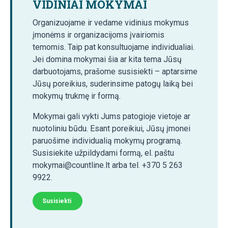
VIDINIAI MOKYMAI
Organizuojame ir vedame vidinius mokymus
įmonėms ir organizacijoms įvairiomis
temomis. Taip pat konsultuojame individualiai.
Jei domina mokymai šia ar kita tema Jūsų
darbuotojams, prašome susisiekti – aptarsime
Jūsų poreikius, suderinsime patogų laiką bei
mokymų trukmę ir formą.
Mokymai gali vykti Jums patogioje vietoje ar
nuotoliniu būdu. Esant poreikiui, Jūsų įmonei
paruošime individualią mokymų programą.
Susisiekite užpildydami formą, el. paštu
mokymai@countline.lt arba tel. +370 5 263
9922.
Susisiekti