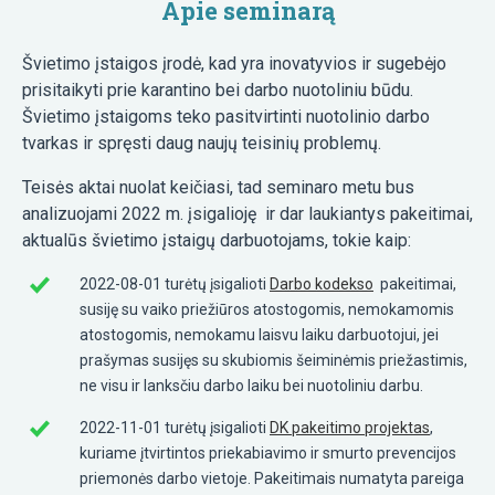
Apie seminarą
Švietimo įstaigos įrodė, kad yra inovatyvios ir sugebėjo
prisitaikyti prie karantino bei darbo nuotoliniu būdu.
Švietimo įstaigoms teko pasitvirtinti nuotolinio darbo
tvarkas ir spręsti daug naujų teisinių problemų.
Teisės aktai nuolat keičiasi, tad seminaro metu bus
analizuojami 2022 m. įsigalioję ir dar laukiantys pakeitimai,
aktualūs švietimo įstaigų darbuotojams, tokie kaip:
2022-08-01 turėtų įsigalioti
Darbo kodekso
pakeitimai,
susiję su vaiko priežiūros atostogomis, nemokamomis
atostogomis, nemokamu laisvu laiku darbuotojui, jei
prašymas susijęs su skubiomis šeiminėmis priežastimis,
ne visu ir lanksčiu darbo laiku bei nuotoliniu darbu.
2022-11-01 turėtų įsigalioti
DK pakeitimo projektas
,
kuriame įtvirtintos priekabiavimo ir smurto prevencijos
priemonės darbo vietoje. Pakeitimais numatyta pareiga