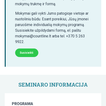
mokymų trukmę ir formą.
Mokymai gali vykti Jums patogioje vietoje ar
nuotoliniu būdu. Esant poreikiui, Jūsų įmonei
paruošime individualią mokymų programą.
Susisiekite užpildydami formą, el. paštu
mokymai@countline.lt arba tel. +370 5 263
9922.
Susisiekti
SEMINARO INFORMACIJA
PROGRAMA