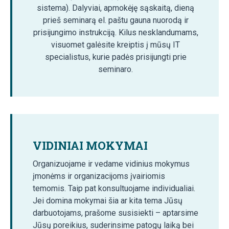
sistema). Dalyviai, apmokėję sąskaitą, dieną
prieš seminarą el. paštu gauna nuorodą ir
prisijungimo instrukciją. Kilus nesklandumams,
visuomet galėsite kreiptis į mūsų IT
specialistus, kurie padės prisijungti prie
seminaro.
VIDINIAI MOKYMAI
Organizuojame ir vedame vidinius mokymus
įmonėms ir organizacijoms įvairiomis
temomis. Taip pat konsultuojame individualiai.
Jei domina mokymai šia ar kita tema Jūsų
darbuotojams, prašome susisiekti – aptarsime
Jūsų poreikius, suderinsime patogų laiką bei