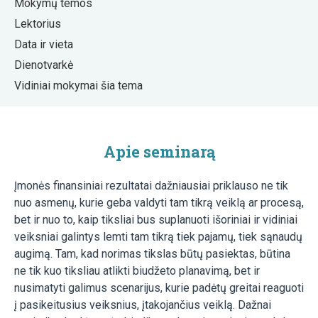
Mokymų temos
Lektorius
Data ir vieta
Dienotvarkė
Vidiniai mokymai šia tema
Apie seminarą
Įmonės finansiniai rezultatai dažniausiai priklauso ne tik
nuo asmenų, kurie geba valdyti tam tikrą veiklą ar procesą,
bet ir nuo to, kaip tiksliai bus suplanuoti išoriniai ir vidiniai
veiksniai galintys lemti tam tikrą tiek pajamų, tiek sąnaudų
augimą. Tam, kad norimas tikslas būtų pasiektas, būtina
ne tik kuo tiksliau atlikti biudžeto planavimą, bet ir
nusimatyti galimus scenarijus, kurie padėtų greitai reaguoti
į pasikeitusius veiksnius, įtakojančius veiklą. Dažnai