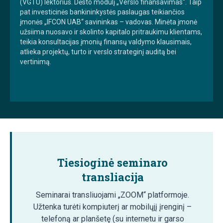
(VGTU) lektorius. Dėsto modulį „Verslo finansavimas“. Taip
pat investicinės bankininkystės paslaugas teikiančios
įmonės „IFCON UAB“ savininkas – vadovas. Minėta įmonė
užsiima nuosavo ir skolinto kapitalo pritraukimu klientams,
teikia konsultacijas įmonių finansų valdymo klausimais,
atlieka projektų, turto ir verslo strateginį auditą bei
vertinimą.
Tiesioginė seminaro
transliacija
Seminarai transliuojami „ZOOM“ platformoje.
Užtenka turėti kompiuterį ar mobilųjį įrenginį –
telefoną ar planšetę (su internetu ir garso