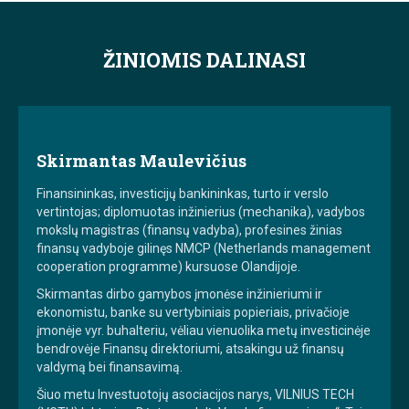
ŽINIOMIS DALINASI
Skirmantas Maulevičius
Finansininkas, investicijų bankininkas, turto ir verslo
vertintojas; diplomuotas inžinierius (mechanika), vadybos
mokslų magistras (finansų vadyba), profesines žinias
finansų vadyboje gilinęs NMCP (Netherlands management
cooperation programme) kursuose Olandijoje.
Skirmantas dirbo gamybos įmonėse inžinieriumi ir
ekonomistu, banke su vertybiniais popieriais, privačioje
įmonėje vyr. buhalteriu, vėliau vienuolika metų investicinėje
bendrovėje Finansų direktoriumi, atsakingu už finansų
valdymą bei finansavimą.
Šiuo metu Investuotojų asociacijos narys, VILNIUS TECH