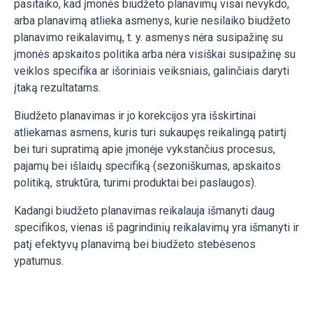
pasitaiko, kad įmonės biudžeto planavimų visai nevykdo,
arba planavimą atlieka asmenys, kurie nesilaiko biudžeto
planavimo reikalavimų, t. y. asmenys nėra susipažinę su
įmonės apskaitos politika arba nėra visiškai susipažinę su
veiklos specifika ar išoriniais veiksniais, galinčiais daryti
įtaką rezultatams.
Biudžeto planavimas ir jo korekcijos yra išskirtinai
atliekamas asmens, kuris turi sukaupęs reikalingą patirtį
bei turi supratimą apie įmonėje vykstančius procesus,
pajamų bei išlaidų specifiką (sezoniškumas, apskaitos
politiką, struktūra, turimi produktai bei paslaugos).
Kadangi biudžeto planavimas reikalauja išmanyti daug
specifikos, vienas iš pagrindinių reikalavimų yra išmanyti ir
patį efektyvų planavimą bei biudžeto stebėsenos
ypatumus.