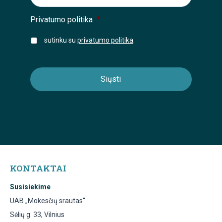
Privatumo politika
*
sutinku su
privatumo politika
.
KONTAKTAI
Susisiekime
UAB „Mokesčių srautas“
Sėlių g. 33, Vilnius