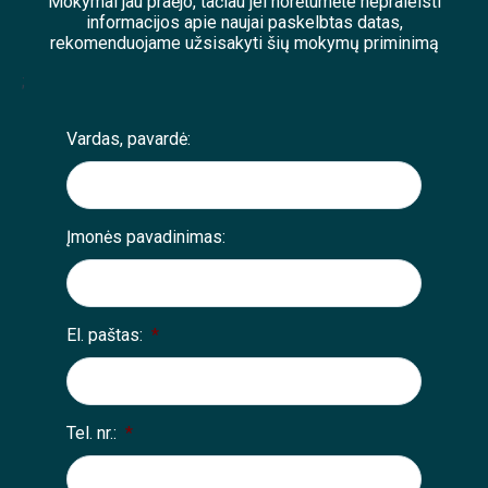
Mokymai jau praėjo, tačiau jei norėtumėte nepraleisti
informacijos apie naujai paskelbtas datas,
rekomenduojame užsisakyti šių mokymų priminimą
;
Vardas, pavardė:
Įmonės pavadinimas:
El. paštas:
*
Tel. nr.:
*