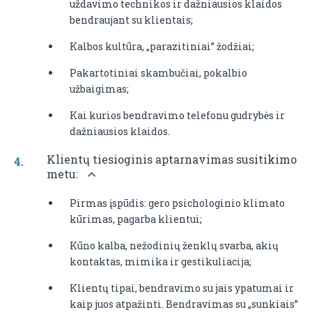
uždavimo technikos ir dažniausios klaidos
bendraujant su klientais;
Kalbos kultūra, „parazitiniai” žodžiai;
Pakartotiniai skambučiai, pokalbio
užbaigimas;
Kai kurios bendravimo telefonu gudrybės ir
dažniausios klaidos.
Klientų tiesioginis aptarnavimas susitikimo
metu:
​Pirmas įspūdis: gero psichologinio klimato
kūrimas, pagarba klientui;
Kūno kalba, nežodinių ženklų svarba, akių
kontaktas, mimika ir gestikuliacija;
Klientų tipai, bendravimo su jais ypatumai ir
kaip juos atpažinti. Bendravimas su „sunkiais”