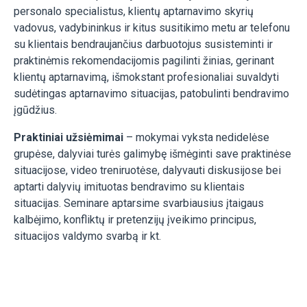
personalo specialistus, klientų aptarnavimo skyrių
vadovus, vadybininkus ir kitus susitikimo metu ar telefonu
su klientais bendraujančius darbuotojus susisteminti ir
praktinėmis rekomendacijomis pagilinti žinias, gerinant
klientų aptarnavimą, išmokstant profesionaliai suvaldyti
sudėtingas aptarnavimo situacijas, patobulinti bendravimo
įgūdžius.
Praktiniai užsiėmimai
– mokymai vyksta nedidelėse
grupėse, dalyviai turės galimybę išmėginti save praktinėse
situacijose, video treniruotėse, dalyvauti diskusijose bei
aptarti dalyvių imituotas bendravimo su klientais
situacijas. Seminare aptarsime svarbiausius įtaigaus
kalbėjimo, konfliktų ir pretenzijų įveikimo principus,
situacijos valdymo svarbą ir kt.