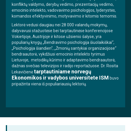
konfliktų valdymo, derybų vedimo, prezentacijų vedimo,
emocinio intelekto, vadovavimo psichologijos, lyderystės,
komandos efektyvinimo, motyvavimo ir kitomis temomis.
Lektorė vedusi daugiau nei 28 000 valandų mokymų,
dalyvavusi stažuotėse bei tarptautinėse konferencijose
Vokietijoje, Austrijoje ir kitose užsienio šalyse, yra
populiarių knygų „Bendravimo psichologija šiuolaikiškai“,
„Psichologija šiandien“, „Žmonių santykiai organizacijose“
bendraautorė, vykdžiusi emocinio intelekto tyrimus
Lietuvoje, metodikų kūrimo ir adaptavimo bendraautorė,
dažnas svečias televizijos ir radijo reportažuose. Dr. Rosita
tarptautiniame norvegų
Lekavičienė
Ekonomikos ir vadybos universitete ISM
buvo
pripažinta viena iš populiariausių lektorių.