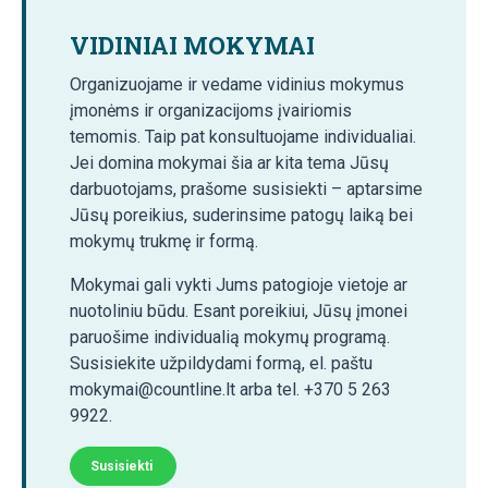
VIDINIAI MOKYMAI
Organizuojame ir vedame vidinius mokymus
įmonėms ir organizacijoms įvairiomis
temomis. Taip pat konsultuojame individualiai.
Jei domina mokymai šia ar kita tema Jūsų
darbuotojams, prašome susisiekti – aptarsime
Jūsų poreikius, suderinsime patogų laiką bei
mokymų trukmę ir formą.
Mokymai gali vykti Jums patogioje vietoje ar
nuotoliniu būdu. Esant poreikiui, Jūsų įmonei
paruošime individualią mokymų programą.
Susisiekite užpildydami formą, el. paštu
mokymai@countline.lt arba tel. +370 5 263
9922.
Susisiekti