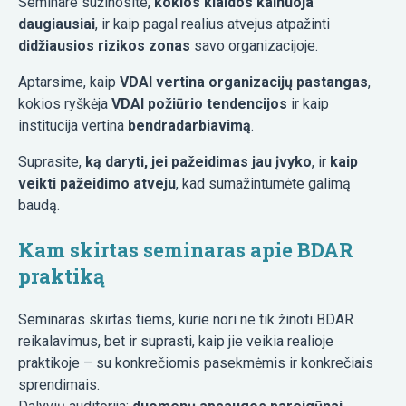
Seminare sužinosite,
kokios klaidos kainuoja
daugiausiai
, ir kaip pagal realius atvejus atpažinti
didžiausios rizikos zonas
savo organizacijoje.
Aptarsime, kaip
VDAI vertina organizacijų pastangas
,
kokios ryškėja
VDAI požiūrio tendencijos
ir kaip
institucija vertina
bendradarbiavimą
.
Suprasite,
ką daryti, jei pažeidimas jau įvyko
, ir
kaip
veikti pažeidimo atveju
, kad sumažintumėte galimą
baudą.
Kam skirtas seminaras apie BDAR
praktiką
Seminaras skirtas tiems, kurie nori ne tik žinoti BDAR
reikalavimus, bet ir suprasti, kaip jie veikia realioje
praktikoje – su konkrečiomis pasekmėmis ir konkrečiais
sprendimais.