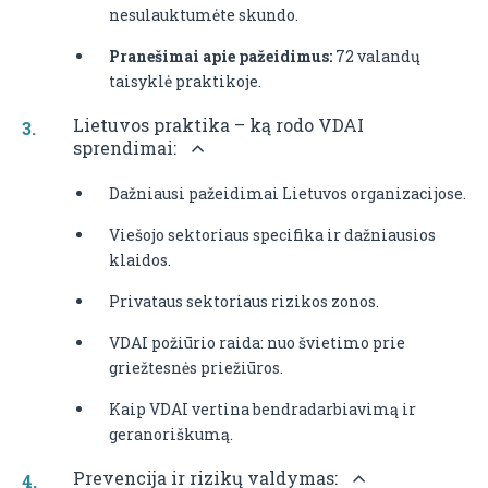
nesulauktumėte skundo.
Pranešimai apie pažeidimus:
72 valandų
taisyklė praktikoje.
Lietuvos praktika – ką rodo VDAI
sprendimai:
Dažniausi pažeidimai Lietuvos organizacijose.
Viešojo sektoriaus specifika ir dažniausios
klaidos.
Privataus sektoriaus rizikos zonos.
VDAI požiūrio raida: nuo švietimo prie
griežtesnės priežiūros.
Kaip VDAI vertina bendradarbiavimą ir
geranoriškumą.
Prevencija ir rizikų valdymas: