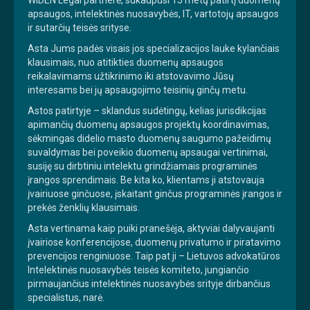
apsaugos, intelektinės nuosavybės, IT, vartotojų apsaugos
ir sutarčių teisės srityse.
Asta Jums padės visais jos specializacijos lauke kylančiais
klausimais, nuo atitikties duomenų apsaugos
reikalavimams užtikrinimo iki atstovavimo Jūsų
interesams bei jų apsaugojimo teisinių ginčų metu.
Astos patirtyje – sklandus sudėtingų, kelias jurisdikcijas
apimančių duomenų apsaugos projektų koordinavimas,
sėkmingas didelio masto duomenų saugumo pažeidimų
suvaldymas bei poveikio duomenų apsaugai vertinimai,
susiję su dirbtiniu intelektu grindžiamais programinės
įrangos sprendimais. Be kita ko, klientams ji atstovauja
įvairiuose ginčuose, įskaitant ginčus programinės įrangos ir
prekės ženklių klausimais.
Asta vertinama kaip puiki pranešėja, aktyviai dalyvaujanti
įvairiose konferencijose, duomenų privatumo ir piratavimo
prevencijos renginiuose. Taip pat ji – Lietuvos advokatūros
Intelektinės nuosavybės teisės komiteto, jungiančio
pirmaujančius intelektinės nuosavybės srityje dirbančius
specialistus, narė.