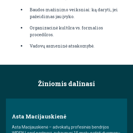
Baudos mažinimo veiksniai: ką daryti, jei
pažeidimas jau įvyko.
Organizacinė kultūra vs. formalios
procedūros.
Vadovų asmeninė atsakomybė.
Žiniomis dalinasi
Asta Macijauskienė
Asta Macijauskienė – advokatų profesinės bendrijos
WIDEN Legal partnerė, sukaupusi 15 metų patirtį duomenų