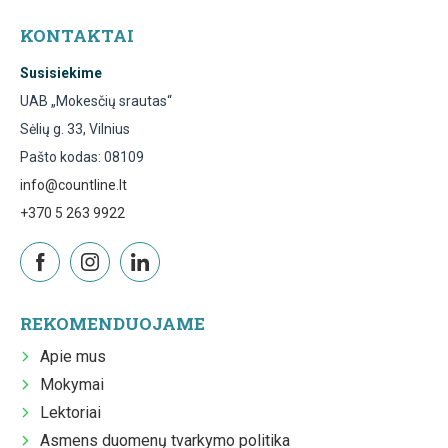
KONTAKTAI
Susisiekime
UAB „Mokesčių srautas“
Sėlių g. 33, Vilnius
Pašto kodas: 08109
info@countline.lt
+370 5 263 9922
REKOMENDUOJAME
Apie mus
Mokymai
Lektoriai
Asmens duomenų tvarkymo politika