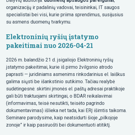
Dalyvių auditorija:
duomenų apsaugos pareigūnai
,
organizacijų ir padalinių vadovai, teisininkai, IT saugos
specialistai bei visi, kurie priima sprendimus, susijusius
su asmens duomenų tvarkymu.
Elektroninių ryšių įstatymo
pakeitimai nuo 2026-04-21
2026 m. balandžio 21 d. įsigaliojo Elektroninių ryšių
įstatymo pakeitimai, kurie iš pirmo žvilgsnio atrodo
paprasti — juridiniams asmenims rinkodarinius el. laiškus
galima siųsti be išankstinio sutikimo. Tačiau realybė
sudėtingesnė: skirtini įmonės el. paštų adresai praktikoje
gali būti traktuojami skirtingai, o BDAR reikalavimai
(informavimas, teisė nesutikti, teisėto pagrindo
dokumentavimas) išlieka net tada, kai ERĮ išimtis taikoma.
Seminare parodysime, kaip neatsidurti šioje „pilkojoje
zonoje” ir kaip pasiruošti bei dokumentuoti atitiktį.