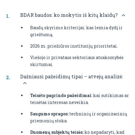
BDAR baudos: ko mokytis iš kitų klaidų?
Baudų skyrimo kriterijai: kas lemia dydį ir
griežtumą.
2026 m. priežiūros institucijų prioritetai.
Viešojo ir privataus sektoriaus atsakomybės
skirtumai.
Dažniausi pažeidimų tipai – atvejų analizė:
Teisėto pagrindo pažeidimai:
kai sutikimas ar
teisėtas interesas neveikia.
Saugumo spragos:
techninių ir organizacinių
priemonių stoka.
Duomenų subjektų teisės:
ko nepadaryti, kad