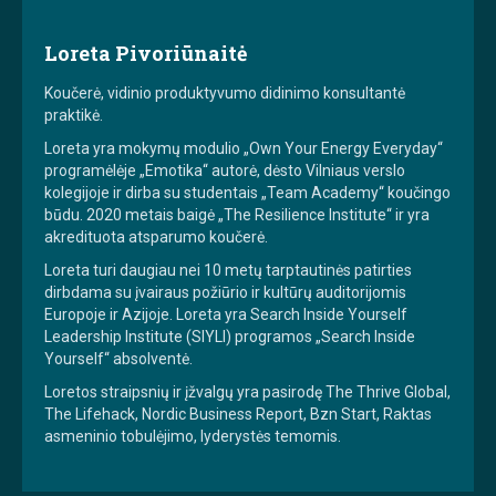
Loreta Pivoriūnaitė
Koučerė, vidinio produktyvumo didinimo konsultantė
praktikė.
Loreta yra mokymų modulio „Own Your Energy Everyday“
programėlėje „Emotika“ autorė, dėsto Vilniaus verslo
kolegijoje ir dirba su studentais „Team Academy“ koučingo
būdu. 2020 metais baigė „The Resilience Institute“ ir yra
akredituota atsparumo koučerė.
Loreta turi daugiau nei 10 metų tarptautinės patirties
dirbdama su įvairaus požiūrio ir kultūrų auditorijomis
Europoje ir Azijoje. Loreta yra Search Inside Yourself
Leadership Institute (SIYLI) programos „Search Inside
Yourself“ absolventė.
Loretos straipsnių ir įžvalgų yra pasirodę The Thrive Global,
The Lifehack, Nordic Business Report, Bzn Start, Raktas
asmeninio tobulėjimo, lyderystės temomis.