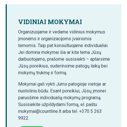
VIDINIAI MOKYMAI
Organizuojame ir vedame vidinius mokymus
įmonėms ir organizacijoms įvairiomis
temomis. Taip pat konsultuojame individualiai.
Jei domina mokymai šia ar kita tema Jūsų
darbuotojams, prašome susisiekti – aptarsime
Jūsų poreikius, suderinsime patogų laiką bei
mokymų trukmę ir formą.
Mokymai gali vykti Jums patogioje vietoje ar
nuotoliniu būdu. Esant poreikiui, Jūsų įmonei
paruošime individualią mokymų programą.
Susisiekite užpildydami formą, el. paštu
mokymai@countline.lt arba tel. +370 5 263
9922.