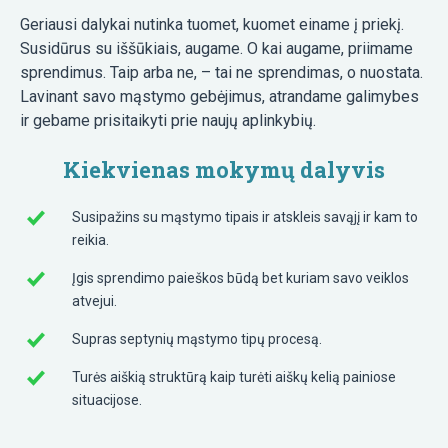
Geriausi dalykai nutinka tuomet, kuomet einame į priekį.
Susidūrus su iššūkiais, augame. O kai augame, priimame
sprendimus. Taip arba ne, – tai ne sprendimas, o nuostata.
Lavinant savo mąstymo gebėjimus, atrandame galimybes
ir gebame prisitaikyti prie naujų aplinkybių.
Kiekvienas mokymų dalyvis
Susipažins su mąstymo tipais ir atskleis savąjį ir kam to
reikia.
Įgis sprendimo paieškos būdą bet kuriam savo veiklos
atvejui.
Supras septynių mąstymo tipų procesą.
Turės aiškią struktūrą kaip turėti aiškų kelią painiose
situacijose.