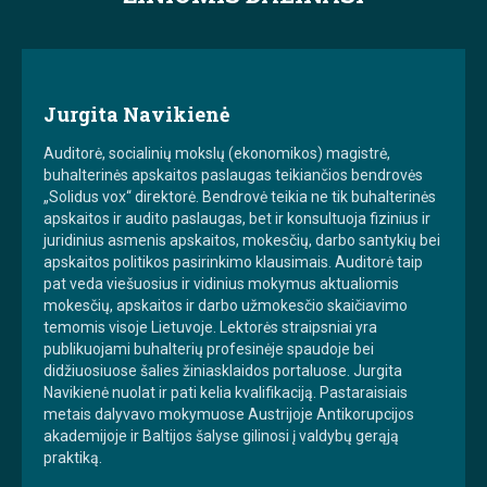
Jurgita Navikienė
Auditorė, socialinių mokslų (ekonomikos) magistrė,
buhalterinės apskaitos paslaugas teikiančios bendrovės
„Solidus vox“ direktorė. Bendrovė teikia ne tik buhalterinės
apskaitos ir audito paslaugas, bet ir konsultuoja fizinius ir
juridinius asmenis apskaitos, mokesčių, darbo santykių bei
apskaitos politikos pasirinkimo klausimais. Auditorė taip
pat veda viešuosius ir vidinius mokymus aktualiomis
mokesčių, apskaitos ir darbo užmokesčio skaičiavimo
temomis visoje Lietuvoje. Lektorės straipsniai yra
publikuojami buhalterių profesinėje spaudoje bei
didžiuosiuose šalies žiniasklaidos portaluose. Jurgita
Navikienė nuolat ir pati kelia kvalifikaciją. Pastaraisiais
metais dalyvavo mokymuose Austrijoje Antikorupcijos
akademijoje ir Baltijos šalyse gilinosi į valdybų gerąją
praktiką.