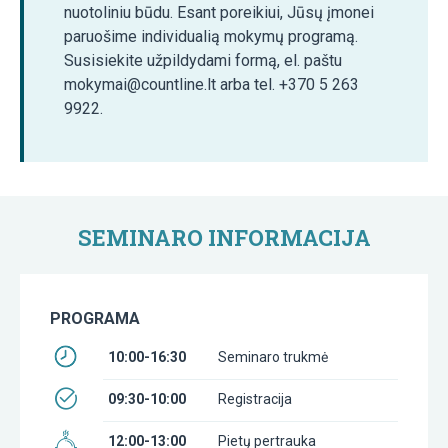
nuotoliniu būdu. Esant poreikiui, Jūsų įmonei
paruošime individualią mokymų programą.
Susisiekite užpildydami formą, el. paštu
mokymai@countline.lt arba tel. +370 5 263
9922.
SEMINARO INFORMACIJA
PROGRAMA
10:00-16:30
Seminaro trukmė
09:30-10:00
Registracija
12:00-13:00
Pietų pertrauka