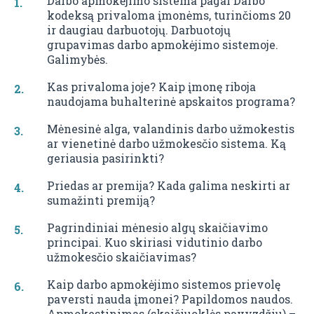
Darbo apmokėjimo sistema pagal Darbo
kodeksą privaloma įmonėms, turinčioms 20
ir daugiau darbuotojų. Darbuotojų
grupavimas darbo apmokėjimo sistemoje.
Galimybės.
Kas privaloma joje? Kaip įmonę riboja
naudojama buhalterinė apskaitos programa?
Mėnesinė alga, valandinis darbo užmokestis
ar vienetinė darbo užmokesčio sistema. Ką
geriausia pasirinkti?
Priedas ar premija? Kada galima neskirti ar
sumažinti premiją?
Pagrindiniai mėnesio algų skaičiavimo
principai. Kuo skiriasi vidutinio darbo
užmokesčio skaičiavimas?
Kaip darbo apmokėjimo sistemos prievolę
paversti nauda įmonei? Papildomos naudos.
Apmokestinimas (skaičiuoklės pavyzdžiu) –