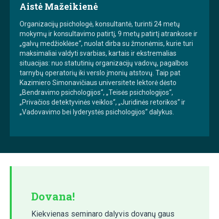
Aistė Mažeikienė
Organizacijų psichologė, konsultantė, turinti 24 metų
mokymų ir konsultavimo patirtį, 9 metų patirtį atrankose ir
„galvų medžioklėse“, nuolat dirba su žmonėmis, kurie turi
maksimaliai valdyti svarbias, kartais ir ekstremalias
situacijas: nuo statutinių organizacijų vadovų, pagalbos
tarnybų operatorių iki verslo įmonių atstovų. Taip pat
Kazimiero Simonavičiaus universitete lektorė dėsto
„Bendravimo psichologijos“, „Teisės psichologijos“,
„Privačios detektyvinės veiklos“, „Juridinės retorikos“ ir
„Vadovavimo bei lyderystės psichologijos“ dalykus.
Dovana!
Kiekvienas seminaro dalyvis dovanų gaus