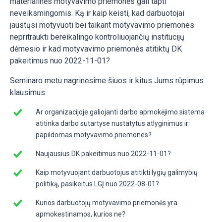
materialinės motyvavimo priemonės gali tapti
neveiksmingomis. Ką ir kaip keisti, kad darbuotojai
jaustųsi motyvuoti bei taikant motyvavimo priemones
nepritraukti bereikalingo kontroliuojančių institucijų
dėmesio ir kad motyvavimo priemonės atitiktų DK
pakeitimus nuo 2022-11-01?
Seminaro metu nagrinėsime šiuos ir kitus Jums rūpimus
klausimus:
Ar organizacijoje galiojanti darbo apmokėjimo sistema
atitinka darbo sutartyse nustatytus atlyginimus ir
papildomas motyvavimo priemones?
Naujausius DK pakeitimus nuo 2022-11-01?
Kaip motyvuojant darbuotojus atitikti lygių galimybių
politiką, pasikeitus LGĮ nuo 2022-08-01?
Kurios darbuotojų motyvavimo priemonės yra
apmokestinamos, kurios ne?