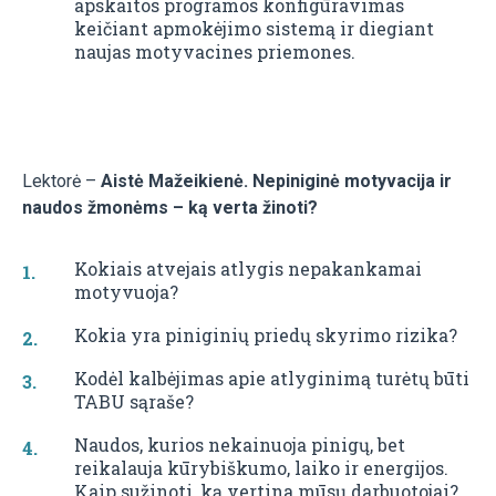
apskaitos programos konfigūravimas
keičiant apmokėjimo sistemą ir diegiant
naujas motyvacines priemones.
Lektorė –
Aistė Mažeikienė.
Nepiniginė motyvacija ir
naudos žmonėms – ką verta žinoti?
Kokiais atvejais atlygis nepakankamai
motyvuoja?
Kokia yra piniginių priedų skyrimo rizika?
Kodėl kalbėjimas apie atlyginimą turėtų būti
TABU sąraše?
Naudos, kurios nekainuoja pinigų, bet
reikalauja kūrybiškumo, laiko ir energijos.
Kaip sužinoti, ką vertina mūsų darbuotojai?