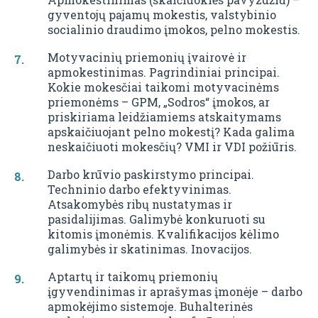
gyventojų pajamų mokestis, valstybinio
socialinio draudimo įmokos, pelno mokestis.
Motyvacinių priemonių įvairovė ir
apmokestinimas. Pagrindiniai principai.
Kokie mokesčiai taikomi motyvacinėms
priemonėms – GPM, „Sodros“ įmokos, ar
priskiriama leidžiamiems atskaitymams
apskaičiuojant pelno mokestį? Kada galima
neskaičiuoti mokesčių? VMI ir VDI požiūris.
Darbo krūvio paskirstymo principai.
Techninio darbo efektyvinimas.
Atsakomybės ribų nustatymas ir
pasidalijimas. Galimybė konkuruoti su
kitomis įmonėmis. Kvalifikacijos kėlimo
galimybės ir skatinimas. Inovacijos.
Aptartų ir taikomų priemonių
įgyvendinimas ir aprašymas įmonėje – darbo
apmokėjimo sistemoje. Buhalterinės