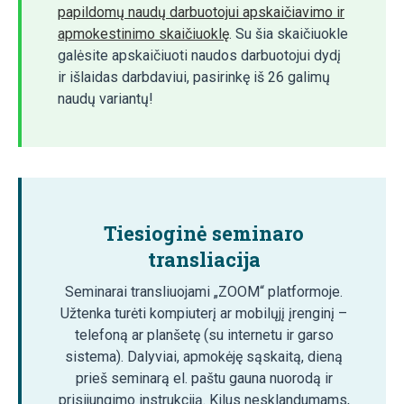
papildomų naudų darbuotojui apskaičiavimo ir
apmokestinimo skaičiuoklę
. Su šia skaičiuokle
galėsite apskaičiuoti naudos darbuotojui dydį
ir išlaidas darbdaviui, pasirinkę iš 26 galimų
naudų variantų!
Tiesioginė seminaro
transliacija
Seminarai transliuojami „ZOOM“ platformoje.
Užtenka turėti kompiuterį ar mobilųjį įrenginį –
telefoną ar planšetę (su internetu ir garso
sistema). Dalyviai, apmokėję sąskaitą, dieną
prieš seminarą el. paštu gauna nuorodą ir
prisijungimo instrukciją. Kilus nesklandumams,