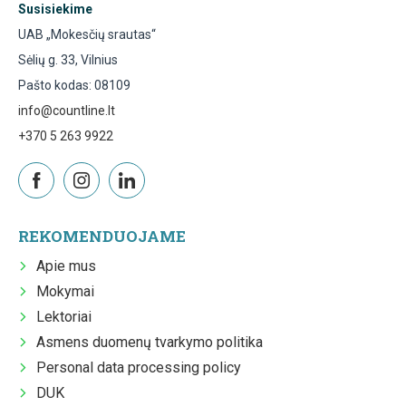
Susisiekime
UAB „Mokesčių srautas“
Sėlių g. 33, Vilnius
Pašto kodas: 08109
info@countline.lt
+370 5 263 9922
REKOMENDUOJAME
Apie mus
Mokymai
Lektoriai
Asmens duomenų tvarkymo politika
Personal data processing policy
DUK