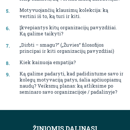
Motyvuojančių klausimų kolekcija: ką
vertini iš to, ką turi ir kiti.
Įkvepiantys kitų organizacijų pavyzdžiai.
Ką galime taikyti?
„Dirbti – smagu?“ („Žuvies“ filosofijos
principai ir kiti organizacijų pavyzdžiai)
Kiek kainuoja empatija?
Ką galime padaryti, kad padidintume savo ir
kolegų motyvaciją patys, šalia apčiuopiamų
naudų? Veiksmų planas: ką atliksime po
seminaro savo organizacijoje / padalinyje?
ŽINIOMIS DALINASI