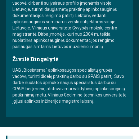
vadovė, dirbanti su įvairaus profilio įmonėmis visoje
Lietuvoje, turinti daugiametę praktinę aplinkosauginės
dokumentacijos rengimo patirtį. Lektorė, vedanti
aplinkosauginius seminarus verslo subjektams visoje
Lietuvoje. Vilniaus universiteto Gyvybės mokslų centro
magistrantė. Dirba įmonėje, kuri nuo 2004 m. teikia
nuolatinės aplinkosauginės dokumentacijos rengimo
paslaugas šimtams Lietuvos ir užsienio įmonių.
Živilė Bingelytė
UAB „Biosistema“ aplinkosaugos specialistų grupės
vadovė, turinti didelę praktinę darbo su GPAIS patirtį. Savo
darbe nuolatos apmoko naujus specialistus darbui su
GPAIS bei įmonių atstovavimui valstybinių aplinkosauginių
patikrinimų metu. Vilniaus Gedimino technikos universitete
įgijusi aplinkos inžinerijos magistro laipsnį.