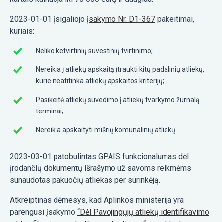
2023-01-01 įsigaliojo
įsakymo Nr. D1-367
pakeitimai,
kuriais:
Neliko ketvirtinių suvestinių tvirtinimo;
Nereikia į atliekų apskaitą įtraukti kitų padalinių atliekų,
kurie neatitinka atliekų apskaitos kriterijų;
Pasikeitė atliekų suvedimo į atliekų tvarkymo žurnalą
terminai;
Nereikia apskaityti mišrių komunalinių atliekų.
2023-03-01 patobulintas GPAIS funkcionalumas dėl
įrodančių dokumentų išrašymo už savoms reikmėms
sunaudotas pakuočių atliekas per surinkėją.
Atkreiptinas dėmesys, kad Aplinkos ministerija yra
parengusi įsakymo
“Dėl Pavojingųjų atliekų identifikavimo