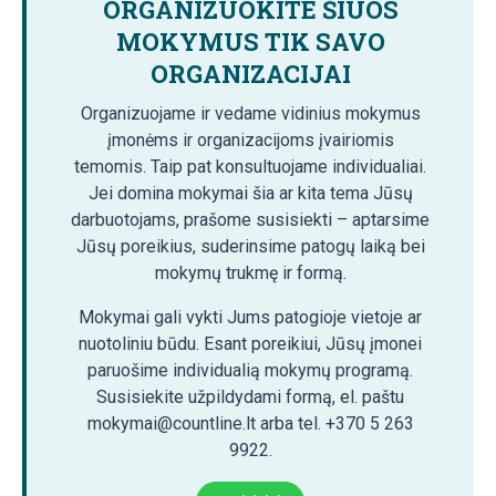
ORGANIZUOKITE ŠIUOS
MOKYMUS TIK SAVO
ORGANIZACIJAI
Organizuojame ir vedame vidinius mokymus
įmonėms ir organizacijoms įvairiomis
temomis. Taip pat konsultuojame individualiai.
Jei domina mokymai šia ar kita tema Jūsų
darbuotojams, prašome susisiekti – aptarsime
Jūsų poreikius, suderinsime patogų laiką bei
mokymų trukmę ir formą.
Mokymai gali vykti Jums patogioje vietoje ar
nuotoliniu būdu. Esant poreikiui, Jūsų įmonei
paruošime individualią mokymų programą.
Susisiekite užpildydami formą, el. paštu
mokymai@countline.lt arba tel. +370 5 263
9922.