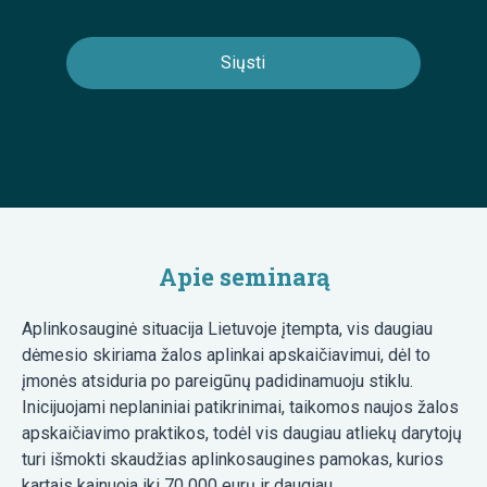
Apie seminarą
Aplinkosauginė situacija Lietuvoje įtempta, vis daugiau
dėmesio skiriama žalos aplinkai apskaičiavimui, dėl to
įmonės atsiduria po pareigūnų padidinamuoju stiklu.
Inicijuojami neplaniniai patikrinimai, taikomos naujos žalos
apskaičiavimo praktikos, todėl vis daugiau atliekų darytojų
turi išmokti skaudžias aplinkosaugines pamokas, kurios
kartais kainuoja iki 70 000 eurų ir daugiau.