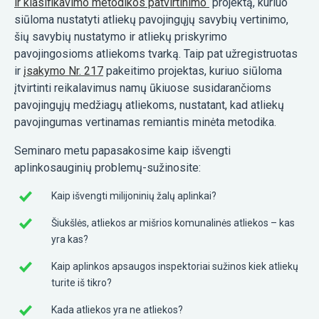
ir klasifikavimo metodikos patvirtinimo“
projektą, kuriuo
siūloma nustatyti atliekų pavojingųjų savybių vertinimo,
šių savybių nustatymo ir atliekų priskyrimo
pavojingosioms atliekoms tvarką. Taip pat užregistruotas
ir
įsakymo Nr. 217
pakeitimo projektas, kuriuo siūloma
įtvirtinti reikalavimus namų ūkiuose susidarančioms
pavojingųjų medžiagų atliekoms, nustatant, kad atliekų
pavojingumas vertinamas remiantis minėta metodika.
Seminaro metu papasakosime kaip išvengti
aplinkosauginių problemų-sužinosite:
Kaip išvengti milijoninių žalų aplinkai?
Šiukšlės, atliekos ar mišrios komunalinės atliekos – kas
yra kas?
Kaip aplinkos apsaugos inspektoriai sužinos kiek atliekų
turite iš tikro?
Kada atliekos yra ne atliekos?