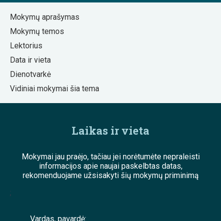
Mokymų aprašymas
Mokymų temos
Lektorius
Data ir vieta
Dienotvarkė
Vidiniai mokymai šia tema
Laikas ir vieta
Mokymai jau praėjo, tačiau jei norėtumėte nepraleisti
informacijos apie naujai paskelbtas datas,
rekomenduojame užsisakyti šių mokymų priminimą
;
Vardas, pavardė: