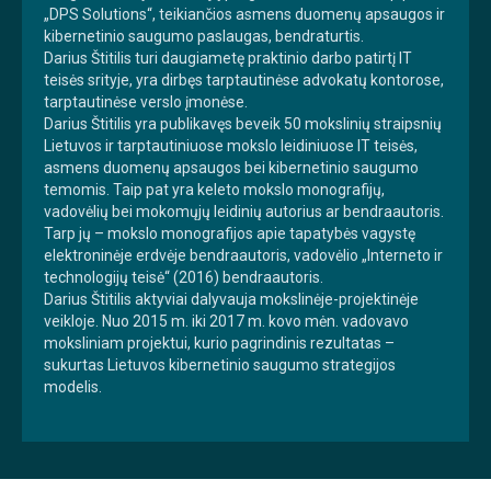
„DPS Solutions“, teikiančios asmens duomenų apsaugos ir
kibernetinio saugumo paslaugas, bendraturtis.
Darius Štitilis turi daugiametę praktinio darbo patirtį IT
teisės srityje, yra dirbęs tarptautinėse advokatų kontorose,
tarptautinėse verslo įmonėse.
Darius Štitilis yra publikavęs beveik 50 mokslinių straipsnių
Lietuvos ir tarptautiniuose mokslo leidiniuose IT teisės,
asmens duomenų apsaugos bei kibernetinio saugumo
temomis. Taip pat yra keleto mokslo monografijų,
vadovėlių bei mokomųjų leidinių autorius ar bendraautoris.
Tarp jų – mokslo monografijos apie tapatybės vagystę
elektroninėje erdvėje bendraautoris, vadovėlio „Interneto ir
technologijų teisė“ (2016) bendraautoris.
Darius Štitilis aktyviai dalyvauja mokslinėje-projektinėje
veikloje. Nuo 2015 m. iki 2017 m. kovo mėn. vadovavo
moksliniam projektui, kurio pagrindinis rezultatas –
sukurtas Lietuvos kibernetinio saugumo strategijos
modelis.