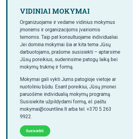
VIDINIAI MOKYMAI
Organizuojame ir vedame vidinius mokymus
įmonėms ir organizacijoms įvairiomis
temomis. Taip pat konsultuojame individualiai.
Jei domina mokymai šia ar kita tema Jūsų
darbuotojams, prašome susisiekti – aptarsime
Jūsų poreikius, suderinsime patogų laiką bei
mokymų trukmę ir formą.
Mokymai gali vykti Jums patogioje vietoje ar
nuotoliniu būdu. Esant poreikiui, Jūsų įmonei
paruošime individualią mokymų programą.
Susisiekite užpildydami formą, el. paštu
mokymai@countline.lt arba tel. +370 5 263
9922.
Susisiekti