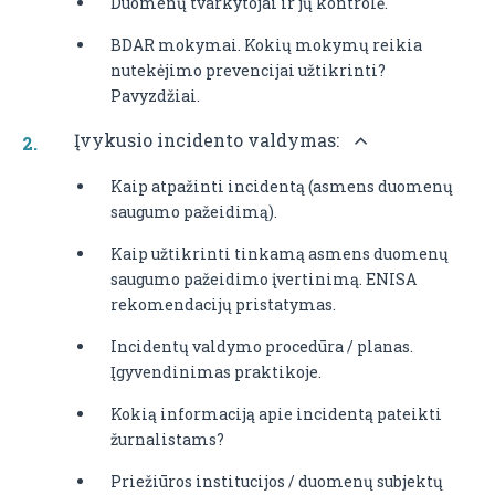
Duomenų tvarkytojai ir jų kontrolė.
BDAR mokymai. Kokių mokymų reikia
nutekėjimo prevencijai užtikrinti?
Pavyzdžiai.
Įvykusio incidento valdymas:
Kaip atpažinti incidentą (asmens duomenų
saugumo pažeidimą).
Kaip užtikrinti tinkamą asmens duomenų
saugumo pažeidimo įvertinimą. ENISA
rekomendacijų pristatymas.
Incidentų valdymo procedūra / planas.
Įgyvendinimas praktikoje.
Kokią informaciją apie incidentą pateikti
žurnalistams?
Priežiūros institucijos / duomenų subjektų