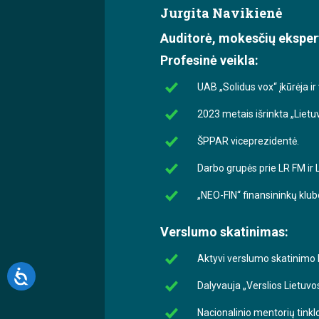
Jurgita Navikienė
Auditorė, mokesčių eksper
Profesinė veikla:
UAB „Solidus vox“ įkūrėja ir
2023 metais išrinkta „Liet
ŠPPAR viceprezidentė.
Darbo grupės prie LR FM ir
„NEO-FIN“ finansininkų klub
Verslumo skatinimas:
Aktyvi verslumo skatinimo L
Dalyvauja „Verslios Lietuvo
Nacionalinio mentorių tinkl