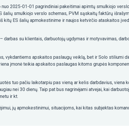
 nuo 2025-01-01 pagrindiniai pakeitimai apimtų smulkiojo versl
 ES šalių smulkiojo verslo schemas, PVM sąskaitų faktūrų išrašy
 iš kitų ES šalių apmokestinime ir naujos ketvirčio ataskaitos 
 darbas su klientais, darbuotojų ugdymas ir motyvavimas, darbo 
s, vykdantiems apskaitos paslaugų veiklą, bet ir Solo stiliumi d
 viena įmonė teikia apskaitos paslaugas kitoms grupės komponent
ruotės tuo pačiu laikotarpiu pas vieną ar kelis darbdavius, viena 
giau nei 30 dienų. Taip pat bus nagrinėjami atvejai, kai darbuoto
etu ir kt.
imui, jų apmokestinimui, situacijoms, kai kitas subjektas komandi