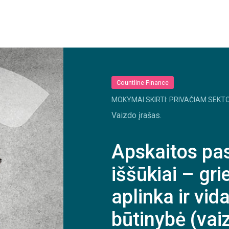
Countline Finance
MOKYMAI SKIRTI: PRIVAČIAM SEKTO
Vaizdo įrašas.
Apskaitos pa
iššūkiai – gri
aplinka ir vid
būtinybė (vai