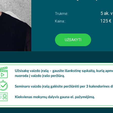
5 ak. v
Trukmė:
125 €
Kaina::
UŽSAKYTI