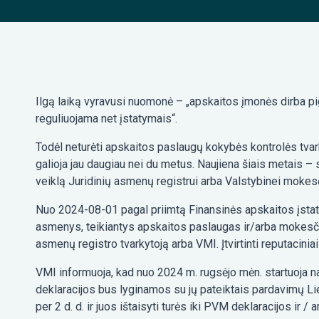
Ilgą laiką vyravusi nuomonė – „apskaitos įmonės dirba pig
reguliuojama net įstatymais“.
Todėl neturėti apskaitos paslaugų kokybės kontrolės tvarko
galioja jau daugiau nei du metus. Naujiena šiais metais
veiklą Juridinių asmenų registrui arba Valstybinei mokesč
Nuo 2024-08-01 pagal priimtą Finansinės apskaitos įstatymo
asmenys, teikiantys apskaitos paslaugas ir/arba mokesčių 
asmenų registro tvarkytoją arba VMI. Įtvirtinti reputaciniai
VMI informuoja, kad nuo 2024 m. rugsėjo mėn. startuoja na
deklaracijos bus lyginamos su jų pateiktais pardavimų L
per 2 d. d. ir juos ištaisyti turės iki PVM deklaracijos ir