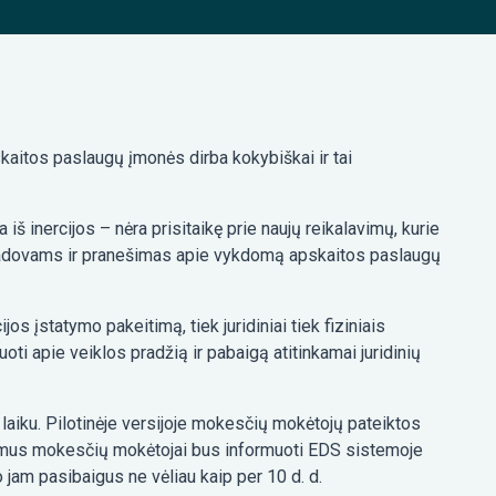
skaitos paslaugų įmonės dirba kokybiškai ir tai
š inercijos – nėra prisitaikę prie naujų reikalavimų, kurie
ų vadovams ir pranešimas apie vykdomą apskaitos paslaugų
 įstatymo pakeitimą, tiek juridiniai tiek fiziniais
i apie veiklos pradžią ir pabaigą atitinkamai juridinių
laiku. Pilotinėje versijoje mokesčių mokėtojų pateiktos
kimus mokesčių mokėtojai bus informuoti EDS sistemoje
o jam pasibaigus ne vėliau kaip per 10 d. d.