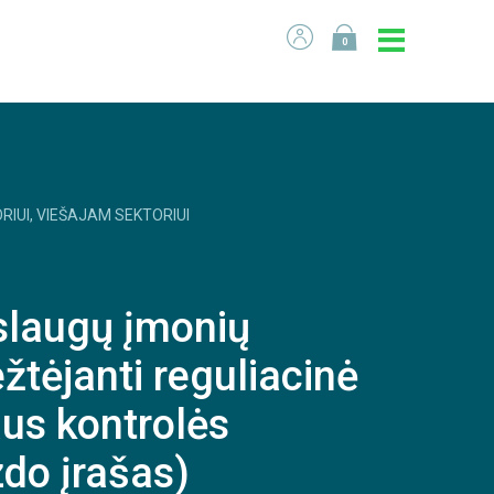
0
RIUI, VIEŠAJAM SEKTORIUI
slaugų įmonių
ežtėjanti reguliacinė
aus kontrolės
zdo įrašas)