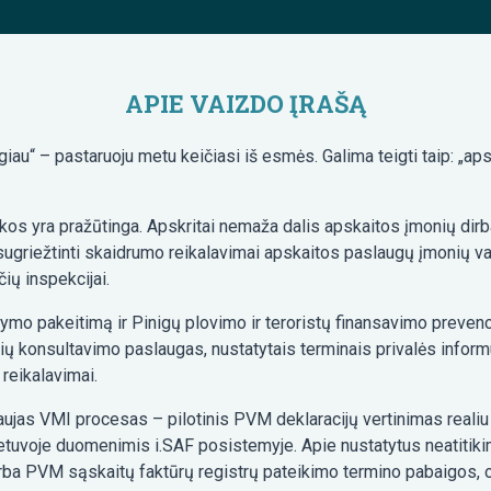
APIE VAIZDO ĮRAŠĄ
iau“ – pastaruoju metu keičiasi iš esmės. Galima teigti taip: „ap
s yra pražūtinga. Apskritai nemaža dalis apskaitos įmonių dirba i
 – sugriežtinti skaidrumo reikalavimai apskaitos paslaugų įmoni
ių inspekcijai.
 pakeitimą ir Pinigų plovimo ir teroristų finansavimo prevencijos
konsultavimo paslaugas, nustatytais terminais privalės informuot
 reikalavimai.
ujas VMI procesas – pilotinis PVM deklaracijų vertinimas realiu 
ietuvoje duomenimis i.SAF posistemyje. Apie nustatytus neatiti
 / arba PVM sąskaitų faktūrų registrų pateikimo termino pabaigos, 