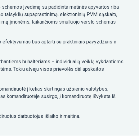
o schemos įvedimą su padidinta metinės apyvartos riba
mo taisyklių supaprastinimą, elektroninių PVM sąskaitų
įvedimą įmonėms, taikančioms smulkiojo verslo schemas
efektyvumas bus aptarti su praktiniais pavyzdžiais ir
irbantiems buhalteriams – individualią veiklą vykdantiems
ėms. Tokiu atveju visos prievolės dėl apskaitos
komandiruotė į kelias skirtingas užsienio valstybes,
jas komandiruotėje susirgo, į komandiruotę išvyksta iš
ruotus darbuotojus išlaiko ir maitina.