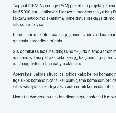
Taip pat FINMIN parengė PVMĮ pakeitimo projektą, kuriuo
iki 55,000 eurų, galimybę Lietuvos įmonėms taikyti kitų
faktūrų naudojimo skatinimą, pakeitimus prekių įsigijimo
kitose ES šalyse.
Kasdieniai apskaitos paslaugų įmonės vadovo klausimai –
galimais sprendimo būdais.
Šis seminaras labai naudingas ne tik juridiniams asmenim
asmenims. Taip pat pasitaiko atvejų, kai įmonių grupėse
paslaugų teikimo taip pat yra aktualios.
Aptarsime įvairias situacijas, tokias kaip: kelios komandi
ilgalaikės komandiruotės, kai planuojama komandiruotė dau
kitos valstybės, naudoja savo automobilį komandiruotės m
Nemažai dėmesio bus skirta dienpinigių apskaitai ir mokėj