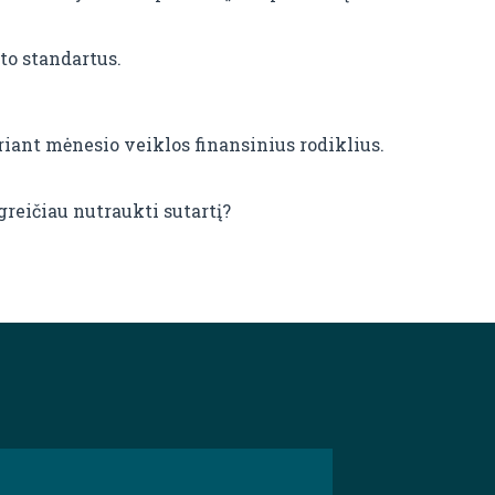
to standartus.
iant mėnesio veiklos finansinius rodiklius.
greičiau nutraukti sutartį?