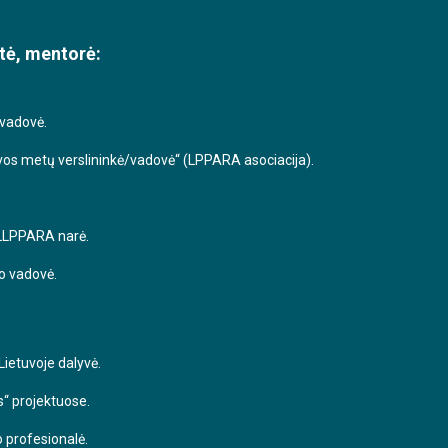
tė, mentorė:
 vadovė.
uvos metų verslininkė/vadovė“ (LPPARA asociacija).
 LLPPARA narė.
o vadovė.
ietuvoje dalyvė.
s“ projektuose.
o profesionalė.