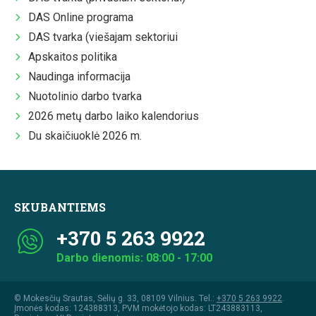
DAS Online programa
DAS tvarka (viešajam sektoriui
Apskaitos politika
Naudinga informacija
Nuotolinio darbo tvarka
2026 metų darbo laiko kalendorius
Du skaičiuoklė 2026 m.
SKUBANTIEMS
+370 5 263 9922
Darbo dienomis: 08:00 - 17:00
© Mokesčių Srautas, Sėlių g. 33, 08109 Vilnius. Tel.:
+370 5 263 9922
.
Įmonės kodas: 124388313, PVM mokėtojo kodas: LT243883113,