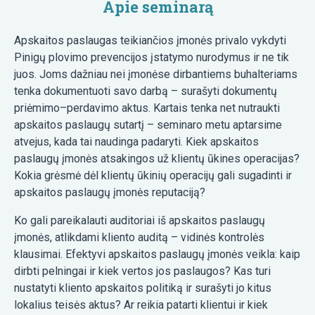
Apie seminarą
Apskaitos paslaugas teikiančios įmonės privalo vykdyti
Pinigų plovimo prevencijos įstatymo nurodymus ir ne tik
juos. Joms dažniau nei įmonėse dirbantiems buhalteriams
tenka dokumentuoti savo darbą – surašyti dokumentų
priėmimo–perdavimo aktus. Kartais tenka net nutraukti
apskaitos paslaugų sutartį – seminaro metu aptarsime
atvejus, kada tai naudinga padaryti. Kiek apskaitos
paslaugų įmonės atsakingos už klientų ūkines operacijas?
Kokia grėsmė dėl klientų ūkinių operacijų gali sugadinti ir
apskaitos paslaugų įmonės reputaciją?
Ko gali pareikalauti auditoriai iš apskaitos paslaugų
įmonės, atlikdami kliento auditą – vidinės kontrolės
klausimai. Efektyvi apskaitos paslaugų įmonės veikla: kaip
dirbti pelningai ir kiek vertos jos paslaugos? Kas turi
nustatyti kliento apskaitos politiką ir surašyti jo kitus
lokalius teisės aktus? Ar reikia patarti klientui ir kiek