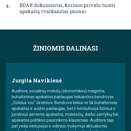
BDAR dokumentai, kuriuos privalu turėti
apskaitą tvarkančiai įmonei.
ŽINIOMIS DALINASI
Jurgita Navikienė
Auditorė, socialinių mokslų (ekonomikos) magistrė,
buhalterinės apskaitos paslaugas teikiančios bendrovės
„Solidus vox“ direktorė. Bendrovė teikia ne tik buhalterinės
apskaitos ir audito paslaugas, bet ir konsultuoja fizinius ir
juridinius asmenis apskaitos, mokesčių, darbo santykių bei
apskaitos politikos pasirinkimo klausimais. Auditorė taip
pat veda viešuosius ir vidinius mokymus aktualiomis