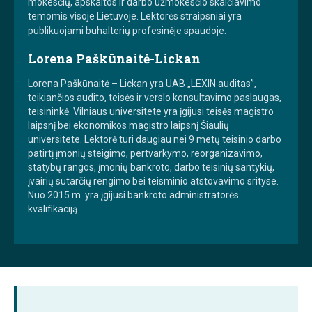
mokesčių, apskaitos ir darbo užmokesčio skaičiavimo
temomis visoje Lietuvoje. Lektorės straipsniai yra
publikuojami buhalterių profesinėje spaudoje.
Lorena Paškūnaitė-Lickan
Lorena Paškūnaitė – Lickan yra UAB „LEXIN auditas”,
teikiančios audito, teisės ir verslo konsultavimo paslaugas,
teisininkė. Vilniaus universitete yra įgijusi teisės magistro
laipsnį bei ekonomikos magistro laipsnį Šiaulių
universitete. Lektorė turi daugiau nei 9 metų teisinio darbo
patirtį įmonių steigimo, pertvarkymo, reorganizavimo,
statybų rangos, įmonių bankroto, darbo teisinių santykių,
įvairių sutarčių rengimo bei teisminio atstovavimo srityse.
Nuo 2015 m. yra įgijusi bankroto administratorės
kvalifikaciją.