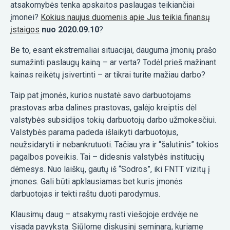
atsakomybės tenka apskaitos paslaugas teikiančiai
įmonei?
Kokius naujus duomenis apie Jus teikia finansų
įstaigos
nuo 2020.09.10
?
Be to, esant ekstremaliai situacijai, dauguma įmonių prašo
sumažinti paslaugų kainą – ar verta? Todėl prieš mažinant
kainas reikėtų įsivertinti – ar tikrai turite mažiau darbo?
Taip pat įmonės, kurios nustatė savo darbuotojams
prastovas arba dalines prastovas, galėjo kreiptis dėl
valstybės subsidijos tokių darbuotojų darbo užmokesčiui.
Valstybės parama padeda išlaikyti darbuotojus,
neužsidaryti ir nebankrutuoti. Tačiau yra ir “šalutinis” tokios
pagalbos poveikis. Tai – didesnis valstybės institucijų
dėmesys. Nuo laiškų, gautų iš “Sodros”, iki FNTT vizitų į
įmones. Gali būti apklausiamas bet kuris įmonės
darbuotojas ir tekti raštu duoti parodymus.
Klausimų daug – atsakymų rasti viešojoje erdvėje ne
visada pavyksta. Siūlome diskusinį seminarą, kuriame