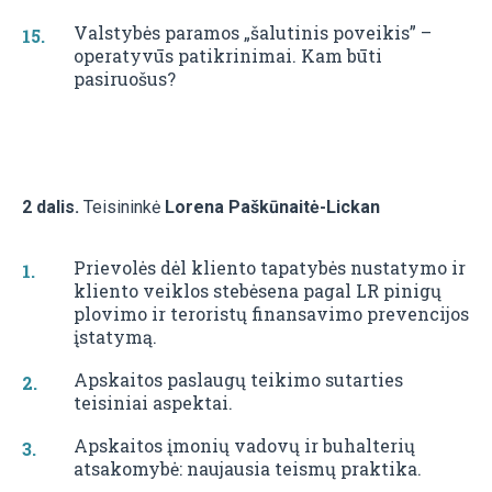
Valstybės paramos „šalutinis poveikis” –
operatyvūs patikrinimai. Kam būti
pasiruošus?
2 dalis.
Teisininkė
Lorena Paškūnaitė-Lickan
Prievolės dėl kliento tapatybės nustatymo ir
kliento veiklos stebėsena pagal LR pinigų
plovimo ir teroristų finansavimo prevencijos
įstatymą.
Apskaitos paslaugų teikimo sutarties
teisiniai aspektai.
Apskaitos įmonių vadovų ir buhalterių
atsakomybė: naujausia teismų praktika.