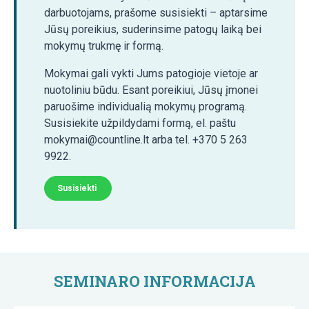
darbuotojams, prašome susisiekti – aptarsime
Jūsų poreikius, suderinsime patogų laiką bei
mokymų trukmę ir formą.
Mokymai gali vykti Jums patogioje vietoje ar
nuotoliniu būdu. Esant poreikiui, Jūsų įmonei
paruošime individualią mokymų programą.
Susisiekite užpildydami formą, el. paštu
mokymai@countline.lt arba tel. +370 5 263
9922.
Susisiekti
SEMINARO INFORMACIJA