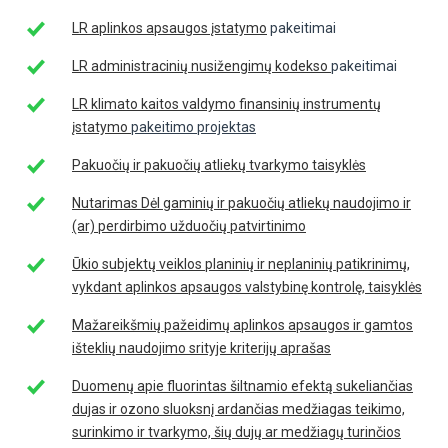
LR aplinkos apsaugos įstatymo
pakeitimai
LR administracinių nusižengimų kodekso
pakeitimai
LR klimato kaitos valdymo finansinių instrumentų
įstatymo
pakeitimo projektas
Pakuočių ir pakuočių atliekų tvarkymo taisyklės
Nutarimas Dėl gaminių ir pakuočių atliekų naudojimo ir
(ar) perdirbimo užduočių patvirtinimo
Ūkio subjektų veiklos planinių ir neplaninių patikrinimų,
vykdant aplinkos apsaugos valstybinę kontrolę, taisyklės
Mažareikšmių pažeidimų aplinkos apsaugos ir gamtos
išteklių naudojimo srityje kriterijų aprašas
Duomenų apie fluorintas šiltnamio efektą sukeliančias
dujas ir ozono sluoksnį ardančias medžiagas teikimo,
surinkimo ir tvarkymo, šių dujų ar medžiagų turinčios