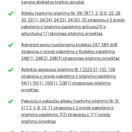
įrangos apskaitos tvarkos aprašas
Atliekų tvarkymo įstatymo Nr. VIII-787 1, 2, 3(3), 25, 28,
30, 32(1), 34(24), 34(25), 34(26), 35 straipsnių ir 5 priedo
pakeitimo ir Įstatymo papildymo antruoju(3) ir
aštuntuoju(11) skirsniais įstatymo projektas
Administracinių nusižengimų kodekso 247, 589, 608
straipsnių ir priedo pakeitimo ir Kodekso papildymo
248(1), 248(2), 248(3) straipsniais įstatymo projektas
Aplinkos apsaugos įstatymo Nr. I-2223 37, 102, 108
straipsnių ir priedo pakeitimo ir Įstatymo papildymo
94(1), 95(1), 100(1), 128(1) straipsniais įstatymo
projektas
Pakuočių ir pakuočių atliekų tvarkymo įstatymo Nr. IX-
517 2, 5, 8, 10, 11 straipsnių ir 2 priedo pakeitimo ir
Įstatymo papildymo 7(2) straipsniu ir 1(1) priedu
įstatymo projektas