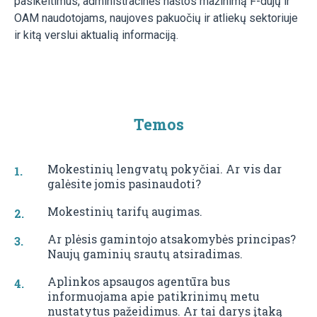
pasikeitimus, administracinės naštos mažinimą F-dujų ir
OAM naudotojams, naujoves pakuočių ir atliekų sektoriuje
ir kitą verslui aktualią informaciją.
Temos
Mokestinių lengvatų pokyčiai. Ar vis dar
galėsite jomis pasinaudoti?
Mokestinių tarifų augimas.
Ar plėsis gamintojo atsakomybės principas?
Naujų gaminių srautų atsiradimas.
Aplinkos apsaugos agentūra bus
informuojama apie patikrinimų metu
nustatytus pažeidimus. Ar tai darys įtaką