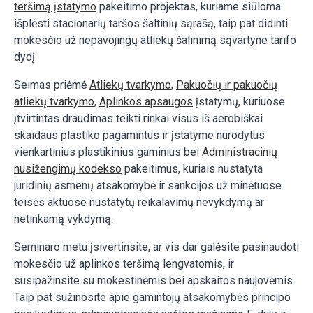
teršimą įstatymo
pakeitimo projektas, kuriame siūloma
išplėsti stacionarių taršos šaltinių sąrašą, taip pat didinti
mokesčio už nepavojingų atliekų šalinimą sąvartyne tarifo
dydį.
Seimas priėmė
Atliekų tvarkymo
,
Pakuočių ir pakuočių
atliekų tvarkymo
,
Aplinkos apsaugos
įstatymų, kuriuose
įtvirtintas draudimas teikti rinkai visus iš aerobiškai
skaidaus plastiko pagamintus ir įstatyme nurodytus
vienkartinius plastikinius gaminius bei
Administracinių
nusižengimų kodekso
pakeitimus, kuriais nustatyta
juridinių asmenų atsakomybė ir sankcijos už minėtuose
teisės aktuose nustatytų reikalavimų nevykdymą ar
netinkamą vykdymą.
Seminaro metu įsivertinsite, ar vis dar galėsite pasinaudoti
mokesčio už aplinkos teršimą lengvatomis, ir
susipažinsite su mokestinėmis bei apskaitos naujovėmis.
Taip pat sužinosite apie gamintojų atsakomybės principo