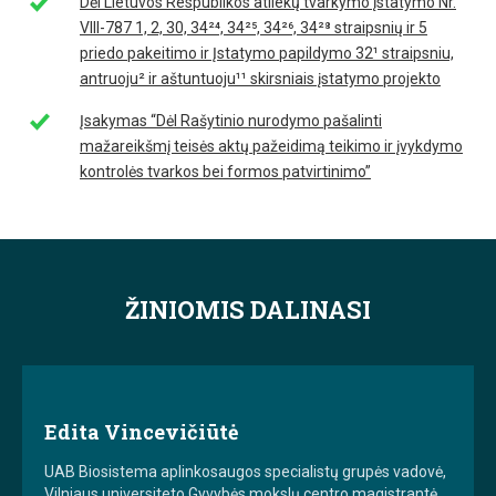
Dėl Lietuvos Respublikos atliekų tvarkymo įstatymo Nr.
VIII-787 1, 2, 30, 34²⁴, 34²⁵, 34²⁶, 34²⁸ straipsnių ir 5
priedo pakeitimo ir Įstatymo papildymo 32¹ straipsniu,
antruoju² ir aštuntuoju¹¹ skirsniais įstatymo projekto
Įsakymas “Dėl Rašytinio nurodymo pašalinti
mažareikšmį teisės aktų pažeidimą teikimo ir įvykdymo
kontrolės tvarkos bei formos patvirtinimo”
ŽINIOMIS DALINASI
Edita Vincevičiūtė
UAB Biosistema aplinkosaugos specialistų grupės vadovė,
Vilniaus universiteto Gyvybės mokslų centro magistrantė,