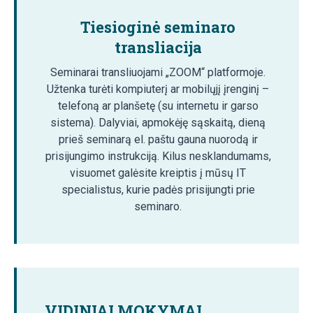
Tiesioginė seminaro
transliacija
Seminarai transliuojami „ZOOM“ platformoje.
Užtenka turėti kompiuterį ar mobilųjį įrenginį –
telefoną ar planšetę (su internetu ir garso
sistema). Dalyviai, apmokėję sąskaitą, dieną
prieš seminarą el. paštu gauna nuorodą ir
prisijungimo instrukciją. Kilus nesklandumams,
visuomet galėsite kreiptis į mūsų IT
specialistus, kurie padės prisijungti prie
seminaro.
VIDINIAI MOKYMAI