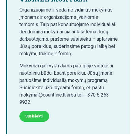
Organizuojame ir vedame vidinius mokymus
įmonėms ir organizacijoms įvairiomis
temomis. Taip pat konsultuojame individualiai.
Jei domina mokymai šia ar kita tema Jūsų
darbuotojams, prašome susisiekti – aptarsime
Jūsų poreikius, suderinsime patogų laiką bei
mokymų trukmę ir formą.
Mokymai gali vykti Jums patogioje vietoje ar
nuotoliniu būdu. Esant poreikiui, Jūsų įmonei
paruošime individualią mokymų programą.
Susisiekite užpildydami formą, el. paštu
mokymai@countline.lt arba tel. +370 5 263
9922.
Susisiekti