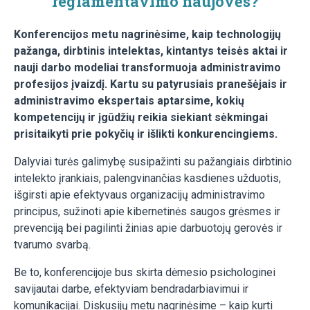
reglamentavimo naujovės?
Konferencijos metu nagrinėsime, kaip technologijų
pažanga, dirbtinis intelektas, kintantys teisės aktai ir
nauji darbo modeliai transformuoja administravimo
profesijos įvaizdį. Kartu su patyrusiais pranešėjais ir
administravimo ekspertais aptarsime, kokių
kompetencijų ir įgūdžių reikia siekiant sėkmingai
prisitaikyti prie pokyčių ir išlikti konkurencingiems.
Dalyviai turės galimybę susipažinti su pažangiais dirbtinio
intelekto įrankiais, palengvinančias kasdienes užduotis,
išgirsti apie efektyvaus organizacijų administravimo
principus, sužinoti apie kibernetinės saugos grėsmes ir
prevenciją bei pagilinti žinias apie darbuotojų gerovės ir
tvarumo svarbą.
Be to, konferencijoje bus skirta dėmesio psichologinei
savijautai darbe, efektyviam bendradarbiavimui ir
komunikacijai. Diskusijų metu nagrinėsime – kaip kurti