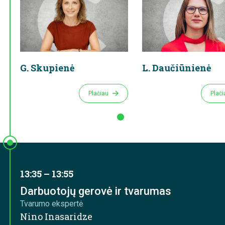
G. Skupienė
L. Daučiūnienė
Plačiau
Plač
13:35 – 13:55
Darbuotojų gerovė ir tvarumas
Tvarumo ekspertė
Nino Inasaridze