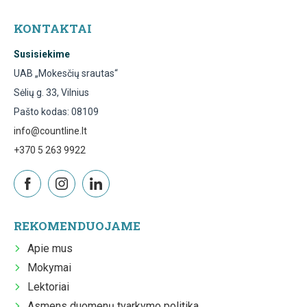
KONTAKTAI
Susisiekime
UAB „Mokesčių srautas“
Sėlių g. 33, Vilnius
Pašto kodas: 08109
info@countline.lt
+370 5 263 9922
REKOMENDUOJAME
Apie mus
Mokymai
Lektoriai
Asmens duomenų tvarkymo politika