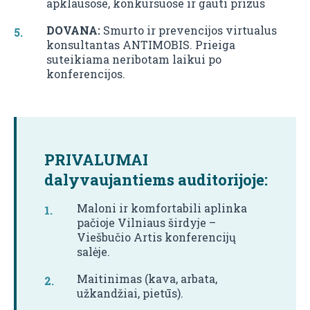
apklausose, konkursuose ir gauti prizus
DOVANA:
Smurto ir prevencijos virtualus
konsultantas ANTIMOBIS. Prieiga
suteikiama neribotam laikui po
konferencijos.
PRIVALUMAI
dalyvaujantiems auditorijoje:
Maloni ir komfortabili aplinka
pačioje Vilniaus širdyje –
Viešbučio Artis konferencijų
salėje.
Maitinimas (kava, arbata,
užkandžiai, pietūs).