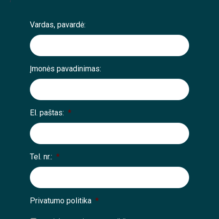
Vardas, pavardė:
Įmonės pavadinimas:
El. paštas:
*
Tel. nr.:
*
Privatumo politika
*