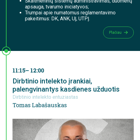
Skaitmeninių sistemų administravimas, duomenų
apsauga, tvarumo iniciatyvos;
Trumpai apie numatomus reglamentavimo
pakeitimus: DK, ANK, UĮ, UTPĮ.
Plačiau
11:15– 12:00
Dirbtinio intelekto įrankiai,
palengvinantys kasdienes užduotis
Dirbtinio intelekto entuziastas
Tomas Labašauskas