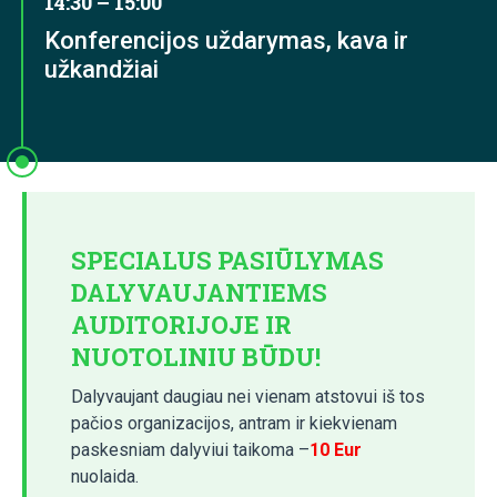
14:30 – 15:00
Konferencijos uždarymas, kava ir
užkandžiai
SPECIALUS PASIŪLYMAS
DALYVAUJANTIEMS
AUDITORIJOJE IR
NUOTOLINIU BŪDU!
Dalyvaujant daugiau nei vienam atstovui iš tos
pačios organizacijos, antram ir kiekvienam
paskesniam dalyviui taikoma –
10 Eur
nuolaida.