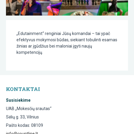
„Edutainment“ renginiai Jūsų komandai – tai ypač
efektyvus mokymosi būdas, siekiant tobulinti esamas
žinias ar įgūdžius bei maloniai įgyti naujų
kompetencijų.
KONTAKTAI
Susisiekime
UAB „Mokesčių srautas“
Sėlių g. 33, Vilnius
Pašto kodas: 08109
info@countline.lt