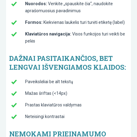
Nuorodos:
Venkite „spauskite čia“, naudokite
aprašomuosius pavadinimus
Formos:
Kiekvienas laukelis turi turėti etiketę (label)
Klaviatūros navigacija:
Visos funkcijos turi veikti be
pelės
DAŽNAI PASITAIKANČIOS, BET
LENGVAI IŠVENGIAMOS KLAIDOS:
Paveikslėliai be alt tekstų
Mažas šriftas (<14px)
Prastas klaviatūros valdymas
Neteisingi kontrastai
NEMOKAMI PRIEINAMUMO