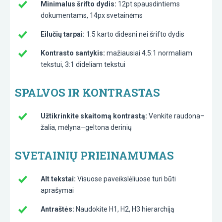
Minimalus šrifto dydis:
12pt spausdintiems
dokumentams, 14px svetainėms
Eilučių tarpai:
1.5 karto didesni nei šrifto dydis
Kontrasto santykis:
mažiausiai 4.5:1 normaliam
tekstui, 3:1 dideliam tekstui
SPALVOS IR KONTRASTAS
Užtikrinkite skaitomą kontrastą:
Venkite raudona–
žalia, mėlyna–geltona derinių
SVETAINIŲ PRIEINAMUMAS
Alt tekstai:
Visuose paveikslėliuose turi būti
aprašymai
Antraštės:
Naudokite H1, H2, H3 hierarchiją