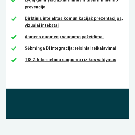
Lygių galimybių užtikrinimas ir diskriminavimo
prevencija
Dirbtinis intelektas komunikacijai: prezentacijos,
vizualai ir tekstai
Asmens duomenų saugumo pažeidimai
Sėkminga DI integracija: teisiniai reikalavimai
TIS 2: kibernetinio saugumo rizikos valdymas