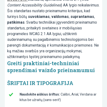
Content Accessibility Guidelines
) AA lygio reikalavimus.
Šis standartas nustato prieinamumo kriterijus, kad
turinys būtų
suvokiamas
,
valdomas
,
suprantamas
,
patikimas
. Svarbu techniškai įgyvendinti prieinamumo
standartus, pritaikyti svetaines ir mobiliąsias
programėles WCAG 2.1 AA lygiui, užtikrinti
suderinamumą su pagalbinėmis technologijomis bei
parengti dokumentaciją ir komunikacijos priemones. Ne
ką mažiau svarbūs yra organizacijų mokymai,
užtikrinantys tęstinį prieinamumo palaikymą.
Greiti praktiniai-techniniai
sprendimai vaizdo prieinamumui
ŠRIFTAI IR TIPOGRAFIJA
Naudokite aiškius šriftus:
Calibri, Arial, Verdana ar
kitus be užraitų (sans-serif)