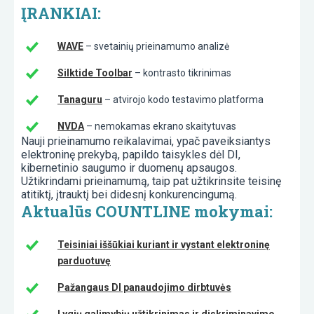
ĮRANKIAI:
WAVE
– svetainių prieinamumo analizė
Silktide Toolbar
– kontrasto tikrinimas
Tanaguru
– atvirojo kodo testavimo platforma
NVDA
– nemokamas ekrano skaitytuvas
Nauji prieinamumo reikalavimai, ypač paveiksiantys
elektroninę prekybą, papildo taisykles dėl DI,
kibernetinio saugumo ir duomenų apsaugos.
Užtikrindami prieinamumą, taip pat užtikrinsite teisinę
atitiktį, įtrauktį bei didesnį konkurencingumą.
Aktualūs COUNTLINE mokymai:
Teisiniai iššūkiai kuriant ir vystant elektroninę
parduotuvę
Pažangaus DI panaudojimo dirbtuvės