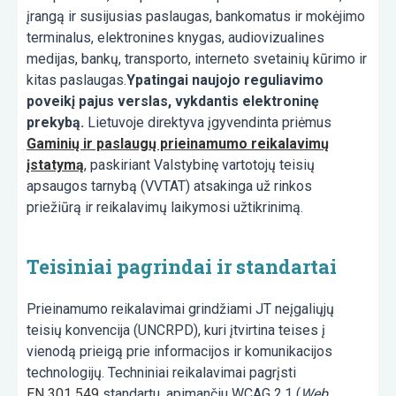
įrangą ir susijusias paslaugas, bankomatus ir mokėjimo
terminalus, elektronines knygas, audiovizualines
medijas, bankų, transporto, interneto svetainių kūrimo ir
kitas paslaugas.
Ypatingai naujojo reguliavimo
poveikį pajus verslas, vykdantis elektroninę
prekybą.
Lietuvoje direktyva įgyvendinta priėmus
Gaminių ir paslaugų prieinamumo reikalavimų
įstatymą
, paskiriant Valstybinę vartotojų teisių
apsaugos tarnybą (VVTAT) atsakinga už rinkos
priežiūrą ir reikalavimų laikymosi užtikrinimą.
Teisiniai pagrindai ir standartai
Prieinamumo reikalavimai grindžiami JT neįgaliųjų
teisių konvencija (UNCRPD), kuri įtvirtina teises į
vienodą prieigą prie informacijos ir komunikacijos
technologijų. Techniniai reikalavimai pagrįsti
EN 301 549
standartu, apimančiu WCAG 2.1 (
Web