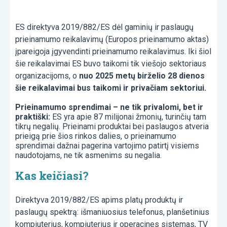
ES direktyva 2019/882/ES dėl gaminių ir paslaugų
prieinamumo reikalavimų (Europos prieinamumo aktas)
įpareigoja įgyvendinti prieinamumo reikalavimus. Iki šiol
šie reikalavimai ES buvo taikomi tik viešojo sektoriaus
organizacijoms, o
nuo 2025 metų birželio 28 dienos
šie reikalavimai bus taikomi ir privačiam sektoriui.
Prieinamumo sprendimai – ne tik privalomi, bet ir
praktiški:
ES yra apie 87 milijonai žmonių, turinčių tam
tikrų negalių. Prieinami produktai bei paslaugos atveria
prieigą prie šios rinkos dalies, o prieinamumo
sprendimai dažnai pagerina vartojimo patirtį visiems
naudotojams, ne tik asmenims su negalia.
Kas keičiasi?
Direktyva 2019/882/ES apims platų produktų ir
paslaugų spektrą: išmaniuosius telefonus, planšetinius
kompiuterius, kompiuterius ir operacines sistemas, TV