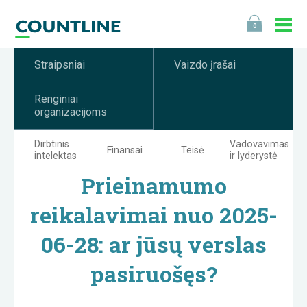
0
Straipsniai
Vaizdo įrašai
Renginiai
organizacijoms
Dirbtinis
Vadovavimas
Finansai
Teisė
intelektas
ir lyderystė
Prieinamumo
reikalavimai nuo 2025-
06-28: ar jūsų verslas
pasiruošęs?