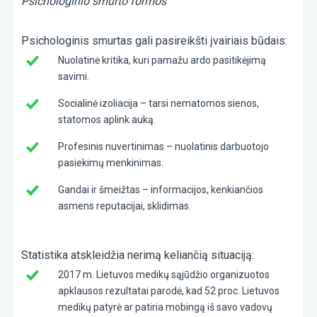
Psichologinio smurto formos
Psichologinis smurtas gali pasireikšti įvairiais būdais:
Nuolatinė kritika, kuri pamažu ardo pasitikėjimą
savimi.
Socialinė izoliacija – tarsi nematomos sienos,
statomos aplink auką.
Profesinis nuvertinimas – nuolatinis darbuotojo
pasiekimų menkinimas.
Gandai ir šmeižtas – informacijos, kenkiančios
asmens reputacijai, sklidimas.
Statistika atskleidžia nerimą keliančią situaciją:
2017 m. Lietuvos medikų sąjūdžio organizuotos
apklausos rezultatai parodė, kad 52 proc. Lietuvos
medikų patyrė ar patiria mobingą iš savo vadovų