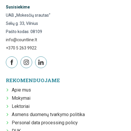
Susisiekime
UAB „Mokesčių srautas“
Sėlių g. 33, Vilnius
Pašto kodas: 08109
info@countline.lt
+370 5 263 9922
REKOMENDUOJAME
Apie mus
Mokymai
Lektoriai
Asmens duomenų tvarkymo politika
Personal data processing policy
DUK