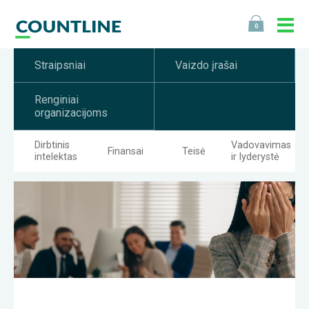
0
Straipsniai
Vaizdo įrašai
Renginiai
organizacijoms
Dirbtinis
Vadovavimas
Finansai
Teisė
intelektas
ir lyderystė