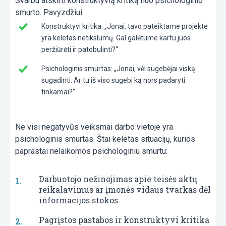
Svarbu atskirti konstruktyvią kritiką nuo psichologinio
smurto. Pavyzdžiui:
Konstruktyvi kritika: „Jonai, tavo pateiktame projekte
yra keletas netikslumų. Gal galėtume kartu juos
peržiūrėti ir patobulinti?“
Psichologinis smurtas: „Jonai, vėl sugebėjai viską
sugadinti. Ar tu iš viso sugebi ką nors padaryti
tinkamai?“
Ne visi negatyvūs veiksmai darbo vietoje yra
psichologinis smurtas. Štai keletas situacijų, kurios
paprastai nelaikomos psichologiniu smurtu:
Darbuotojo nežinojimas apie teisės aktų
reikalavimus ar įmonės vidaus tvarkas dėl
informacijos stokos.
Pagrįstos pastabos ir konstruktyvi kritika