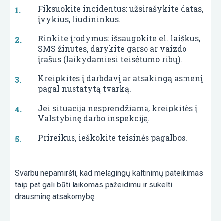
Fiksuokite incidentus: užsirašykite datas,
įvykius, liudininkus.
Rinkite įrodymus: išsaugokite el. laiškus,
SMS žinutes, darykite garso ar vaizdo
įrašus (laikydamiesi teisėtumo ribų).
Kreipkitės į darbdavį ar atsakingą asmenį
pagal nustatytą tvarką.
Jei situacija nesprendžiama, kreipkitės į
Valstybinę darbo inspekciją.
Prireikus, ieškokite teisinės pagalbos.
Svarbu nepamiršti, kad melagingų kaltinimų pateikimas
taip pat gali būti laikomas pažeidimu ir sukelti
drausminę atsakomybę.