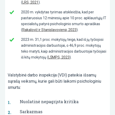
(
LRS, 2021
).
2020 m. vykdytas tyrimas atskleidžia, kad per
pastaruosius 12 mėnesių apie 10 proc. apklaustųjų IT
specialistų patyrė psichologinio smurto apraiškas
(
Rakalovič ir Stanislavovienė, 2023
).
2023 m. 31,1 proc. mokytojų teigė, kad iš jų tyčiojosi
administracijos darbuotojai, o 46,9 proc. mokytojų
teko matyti, kaip administracijos darbuotojai tyčiojasi
iš kitų mokytojų (
LŠMPS, 2023
).
Valstybinė darbo inspekcija (VDI) pateikia išsamų
sąrašą veiksmų, kurie gali būti laikomi psichologiniu
smurtu:
Nuolatinė nepagrįsta kritika
Sarkazmas