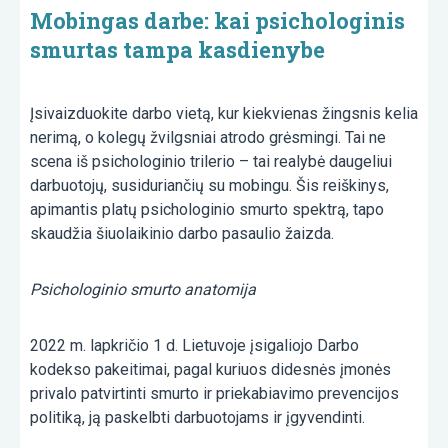
Mobingas darbe: kai psichologinis
smurtas tampa kasdienybe
Įsivaizduokite darbo vietą, kur kiekvienas žingsnis kelia
nerimą, o kolegų žvilgsniai atrodo grėsmingi. Tai ne
scena iš psichologinio trilerio – tai realybė daugeliui
darbuotojų, susiduriančių su mobingu. Šis reiškinys,
apimantis platų psichologinio smurto spektrą, tapo
skaudžia šiuolaikinio darbo pasaulio žaizda.
Psichologinio smurto anatomija
2022 m. lapkričio 1 d. Lietuvoje įsigaliojo Darbo
kodekso pakeitimai, pagal kuriuos didesnės įmonės
privalo patvirtinti smurto ir priekabiavimo prevencijos
politiką, ją paskelbti darbuotojams ir įgyvendinti.