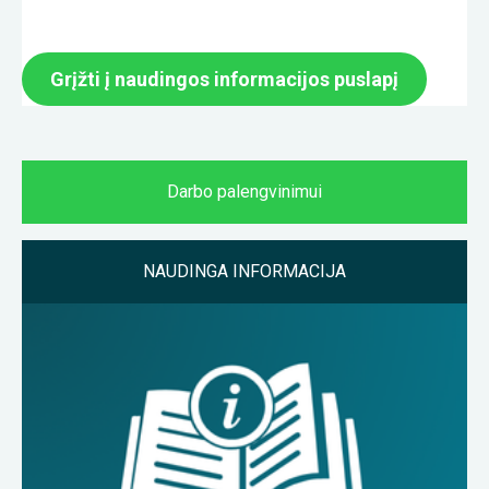
Grįžti į naudingos informacijos puslapį
Darbo palengvinimui
NAUDINGA INFORMACIJA