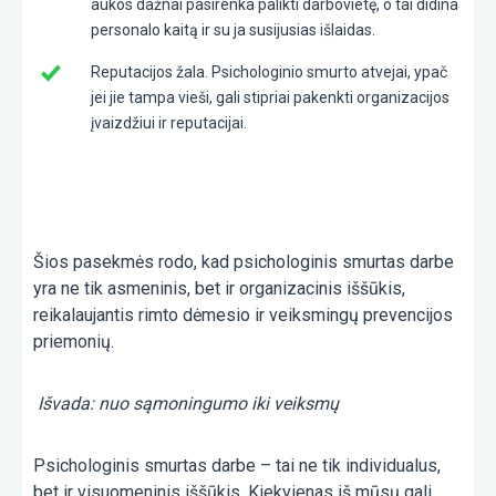
aukos dažnai pasirenka palikti darbovietę, o tai didina
personalo kaitą ir su ja susijusias išlaidas.
Reputacijos žala. Psichologinio smurto atvejai, ypač
jei jie tampa vieši, gali stipriai pakenkti organizacijos
įvaizdžiui ir reputacijai.
Šios pasekmės rodo, kad psichologinis smurtas darbe
yra ne tik asmeninis, bet ir organizacinis iššūkis,
reikalaujantis rimto dėmesio ir veiksmingų prevencijos
priemonių.
Išvada: nuo sąmoningumo iki veiksmų
Psichologinis smurtas darbe – tai ne tik individualus,
bet ir visuomeninis iššūkis. Kiekvienas iš mūsų gali