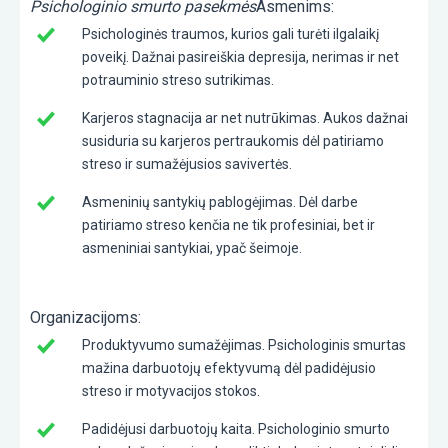
Psichologinio smurto pasekmės
Asmenims:
Psichologinės traumos, kurios gali turėti ilgalaikį
poveikį. Dažnai pasireiškia depresija, nerimas ir net
potrauminio streso sutrikimas.
Karjeros stagnacija ar net nutrūkimas. Aukos dažnai
susiduria su karjeros pertraukomis dėl patiriamo
streso ir sumažėjusios savivertės.
Asmeninių santykių pablogėjimas. Dėl darbe
patiriamo streso kenčia ne tik profesiniai, bet ir
asmeniniai santykiai, ypač šeimoje.
Organizacijoms:
Produktyvumo sumažėjimas. Psichologinis smurtas
mažina darbuotojų efektyvumą dėl padidėjusio
streso ir motyvacijos stokos.
Padidėjusi darbuotojų kaita. Psichologinio smurto