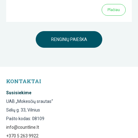
Plačiau
RENGINIŲ PAIEŠKA
KONTAKTAI
Susisiekime
UAB „Mokesčių srautas“
Sėlių g. 33, Vilnius
Pašto kodas: 08109
info@countline.lt
+370 5 263 9922