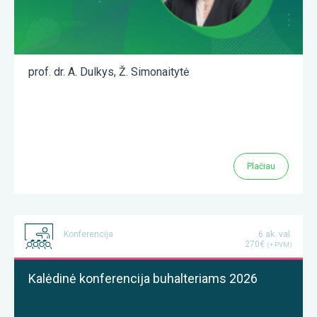
prof. dr. A. Dulkys
,
Ž. Simonaitytė
Plačiau
Konferencija
6 ak. val.
270€
(+ PVM)
Kalėdinė konferencija buhalteriams 2026