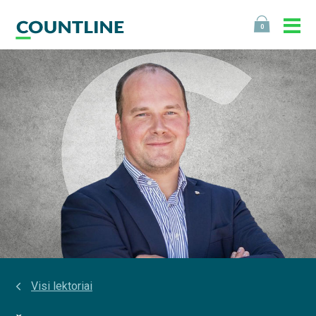
0
Visi lektoriai