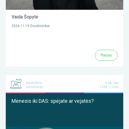
Vaida Šopytė
2026-11-19 Druskininkai
Plačiau
Nuotolinis
5 ak. val.
seminaras
130€
(+ PVM)
Mėnesis iki DAS: spėjate ar vejatės?