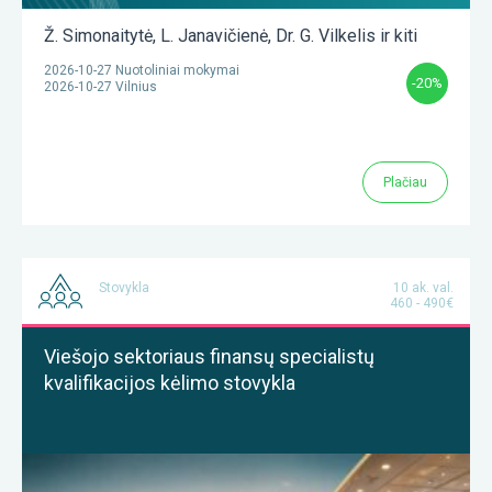
Ž. Simonaitytė
,
L. Janavičienė
,
Dr. G. Vilkelis
ir kiti
2026-10-27 Nuotoliniai mokymai
-20%
2026-10-27 Vilnius
Plačiau
Stovykla
10 ak. val.
460 - 490€
Viešojo sektoriaus finansų specialistų
kvalifikacijos kėlimo stovykla