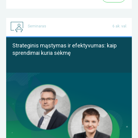
Seminaras
6 ak. val.
Strateginis mąstymas ir efektyvumas: kaip
sprendimai kuria sėkmę