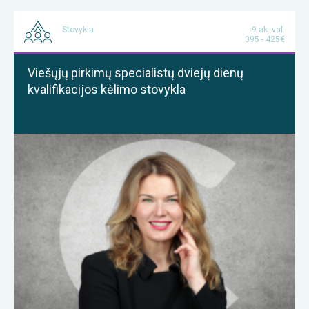
Stovykla
9 ak. val.
395 - 425€
Viešųjų pirkimų specialistų dviejų dienų
kvalifikacijos kėlimo stovykla