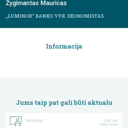
Žygimantas Mauricas
„LUMINOR“ BANKO VYR. EKONOMISTAS
Informacija
Jums taip pat gali būti aktualu
Seminaras
4 ak. val.
140€
(+ PVM)