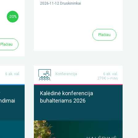
2026-11-12 Druskininkai
-20%
Plačiau
Plačiau
6 ak. val.
Konferencija
6 ak. val.
270€
(+ PVM)
r
Kalėdinė konferencija
ndimai
buhalteriams 2026