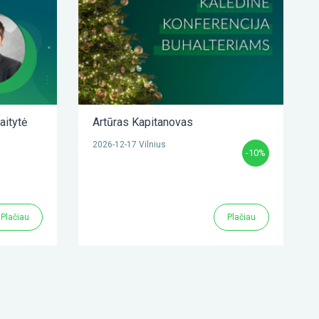
aitytė
Artūras Kapitanovas
2026-12-17 Vilnius
-10%
Plačiau
Plačiau