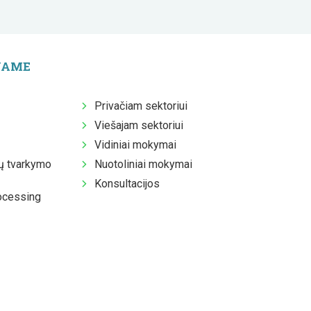
JAME
Privačiam sektoriui
Viešajam sektoriui
Vidiniai mokymai
 tvarkymo
Nuotoliniai mokymai
Konsultacijos
ocessing