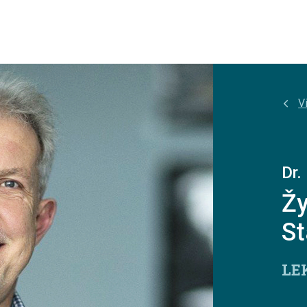
Vi
Dr.
Ž
St
LE