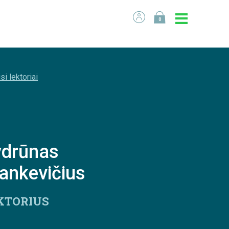
0
si lektoriai
ydrūnas
ankevičius
KTORIUS