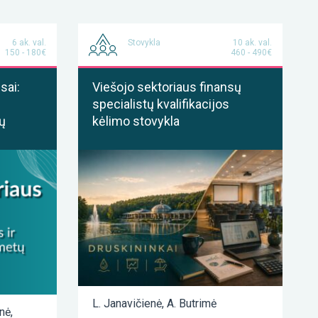
6 ak. val.
Stovykla
10 ak. val.
150 - 180€
460 - 490€
sai:
Viešojo sektoriaus finansų
specialistų kvalifikacijos
ų
kėlimo stovykla
L. Janavičienė
,
A. Butrimė
enė
,