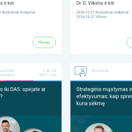
as
ir kiti
Dr. G. Vilkelis
ir kiti
 Nuotoliniai mokymai
2026-10-27 Nuotoliniai mokymai
2026-10-27 Vilnius
Plačiau
uotolinis
5 ak. val.
Seminaras
eminaras
130€
(+ PVM)
 iki DAS: spėjate ar
Strateginis mąstymas i
?
efektyvumas: kaip spre
kuria sėkmę