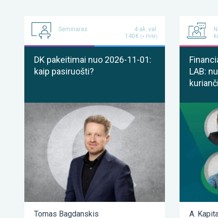
Seminaras
4 ak. val.
N
140€
k
(+ PVM)
DK pakeitimai nuo 2026-11-01:
Financi
kaip pasiruošti?
LAB: nu
kurianč
Tomas Bagdanskis
A. Kapit