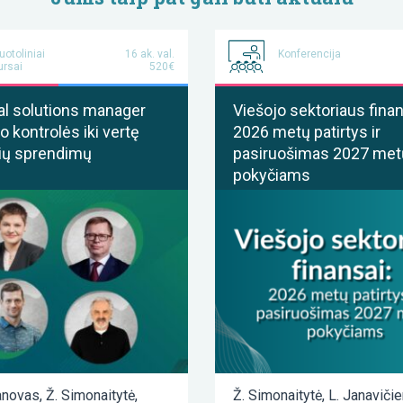
uotoliniai
16 ak. val.
Konferencija
ursai
520€
al solutions manager
Viešojo sektoriaus finan
o kontrolės iki vertę
2026 metų patirtys ir
ių sprendimų
pasiruošimas 2027 met
pokyčiams
anovas
,
Ž. Simonaitytė
,
Ž. Simonaitytė
,
L. Janaviči