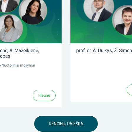
ienė
,
A. Mažeikienė
,
prof. dr. A. Dulkys
,
Ž. Simon
lopas
 Nuotoliniai mokymai
Plačiau
RENGINIŲ PAIEŠKA