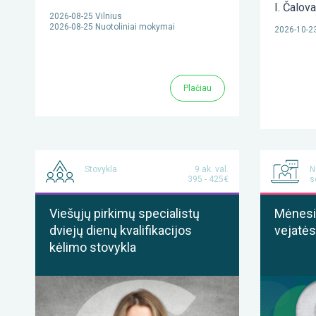
I. Čalov
2026-08-25 Vilnius
2026-08-25 Nuotoliniai mokymai
2026-10-23
Plačiau
Stovykla
9 ak. val.
N
395 - 425€
s
Viešųjų pirkimų specialistų
Mėnesis
dviejų dienų kvalifikacijos
vejatės
kėlimo stovykla