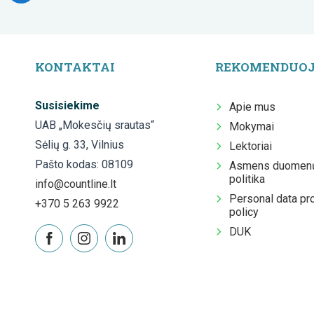
KONTAKTAI
REKOMENDUO
Susisiekime
Apie mus
UAB „Mokesčių srautas“
Mokymai
Sėlių g. 33, Vilnius
Lektoriai
Pašto kodas: 08109
Asmens duomenų
politika
info@countline.lt
Personal data pr
+370 5 263 9922
policy
DUK