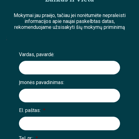
Mokymai jau praėjo, tačiau jei norėtumėte nepraleisti
informacijos apie naujai paskelbtas datas,
rekomenduojame užsisakyti šių mokymų priminimą
;
Vardas, pavardė:
Įmonės pavadinimas:
El. paštas:
*
Tel. nr.:
*