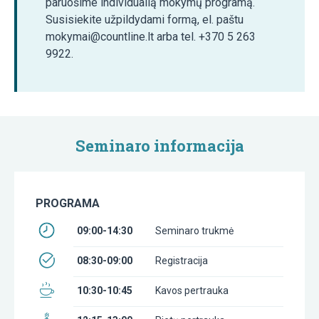
paruošime individualią mokymų programą.
Susisiekite užpildydami formą, el. paštu
mokymai@countline.lt arba tel. +370 5 263
9922.
Seminaro informacija
PROGRAMA
09:00-14:30
Seminaro trukmė
08:30-09:00
Registracija
10:30-10:45
Kavos pertrauka