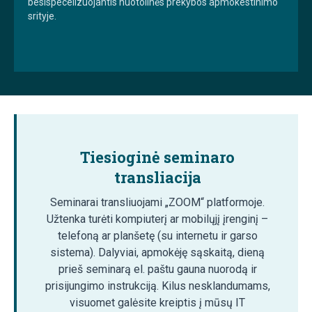
besispecelizuojantis nuotolinės prekybos apmokestinimo
srityje.
Tiesioginė seminaro
transliacija
Seminarai transliuojami „ZOOM“ platformoje.
Užtenka turėti kompiuterį ar mobilųjį įrenginį –
telefoną ar planšetę (su internetu ir garso
sistema). Dalyviai, apmokėję sąskaitą, dieną
prieš seminarą el. paštu gauna nuorodą ir
prisijungimo instrukciją. Kilus nesklandumams,
visuomet galėsite kreiptis į mūsų IT