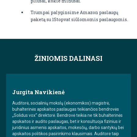
pliusai, kokie minusai.
Trumpai palyginsime Amazon paslaugų
paketą su 1Stopvat siūlomomis paslaugomis.
ŽINIOMIS DALINASI
Jurgita Navikienė
Auditorė, socialinių mokslų (ekonomikos) magistrė,
buhalterinės apskaitos paslaugas teikiančios bendrovės
„Solidus vox“ direktorė. Bendrovė teikia ne tik buhalterinės
apskaitos ir audito paslaugas, bet ir konsultuoja fizinius ir
juridinius asmenis apskaitos, mokesčių, darbo santykių bei
apskaitos politikos pasirinkimo klausimais. Auditorė taip