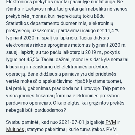
Elektroninės prekybos mąstai pasaulyje nuolat auga. Ne
išimtis ir Lietuvos rinka, tad greitai gali nebelikti nė vienos
prekybinės įmonės, kuri neprekiautų tokiu būdu.
Statistikos departamento duomenimis, elektroninių
prekyviečių užsakomieji pardavimai išaugo net 11,4 %
lyginant 2020 m. spalį su lapkričiu. Tačiau didysis
elektroninės rinkos sprogimas matomas lyginant 2020 m.
sausį–lapkritį su tuo pačiu laikotarpiu 2019 m., pokytis
lygus net 45,5%. Tačiau dažnai įmonei vis dar kyla nemažai
klausimų ir neaiškumų dėl elektroninės prekybos
operacijų. Bene didžiausia painiava yra dėl pridėtinės
vertės mokesčio apskaičiavimo. Ypač klystama tuomet,
kai prekių gabenimas prasideda ne Lietuvoje. Taip pat ne
visos įmonės tinkamai įformina elektroninės prekybos
pardavimo operacijas. O kaip elgtis, kai grąžintos prekės
nebegali būti parduodamos?
Svarbu paminėti, kad nuo 2021-07-01 įsigalioja
PVM
ir
Muitinės
įstatymo pakeitimai, kurie turės įtakos PVM