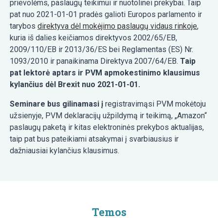
prievolėms, paslaugų teikimui ir nuotolinei prekybai. Taip
pat nuo 2021-01-01 pradės galioti Europos parlamento ir
tarybos
direktyva dėl mokėjimo paslaugų vidaus rinkoje
,
kuria iš dalies keičiamos direktyvos 2002/65/EB,
2009/110/EB ir 2013/36/ES bei Reglamentas (ES) Nr.
1093/2010 ir panaikinama Direktyva 2007/64/EB.
Taip
pat lektorė aptars ir PVM apmokestinimo klausimus
kylančius dėl Brexit nuo 2021-01-01.
Seminare bus gilinamasi į
registravimąsi PVM mokėtoju
užsienyje, PVM deklaracijų užpildymą ir teikimą, „Amazon“
paslaugų paketą ir kitas elektroninės prekybos aktualijas,
taip pat bus pateikiami atsakymai į svarbiausius ir
dažniausiai kylančius klausimus.
Temos