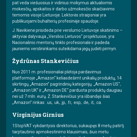
pat veda viešuosius ir vidinius mokymus aktualiomis
mokesčių, apskaitos ir darbo užmokesčio skaičiavimo
temomis visoje Lietuvoje. Lektorės straipsniai yra
publikuojami buhalterių profesinėje spaudoje.
J. Navikienė prisideda prie verslumo Lietuvoje skatinimo –
aktyviai dalyvauja „Verslios Lietuvos“ projektuose, yra
Nacionalinio mentorių tinklo profesionalė ir padeda
jauniems verslininkams suteikdama jėgų judėti pirmyn.
Žydrūnas Stankevičius
Nuo 2011 m. profesionaliai plėtoja pardavimus
platformoje „Amazon“ keliasdešimt unikalių produktų, 14
skirtingų „Amazon” pagrindinių kategorijų. „Amazon US“,
„Amazon UK“ ir „Amazon DE“ parduota produktų daugiau
nei už 7 mln. eurų. Ž. Stankevičius yra išbandęs šias
„Amazon” rinkas: .us, .uk, .jp, .fr, .esp, .de, .it, .ca.
Virginijus Girnius
1StopVAT vykdantysis direktorius, sukaupęs 8 metų patirtį
tarptautinio apmokestinimo klausimais, šiuo metu