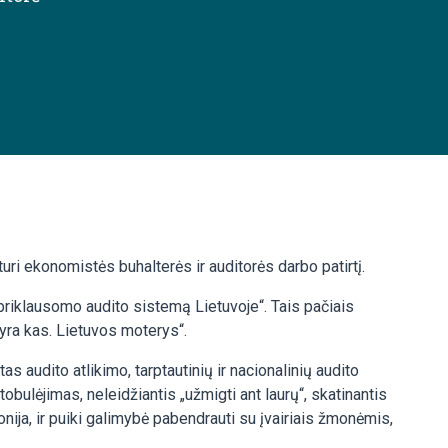
uri ekonomistės buhalterės ir auditorės darbo patirtį.
nepriklausomo audito sistemą Lietuvoje“. Tais pačiais
 yra kas. Lietuvos moterys“.
udito atlikimo, tarptautinių ir nacionalinių audito
bulėjimas, neleidžiantis „užmigti ant laurų“, skatinantis
nija, ir puiki galimybė pabendrauti su įvairiais žmonėmis,