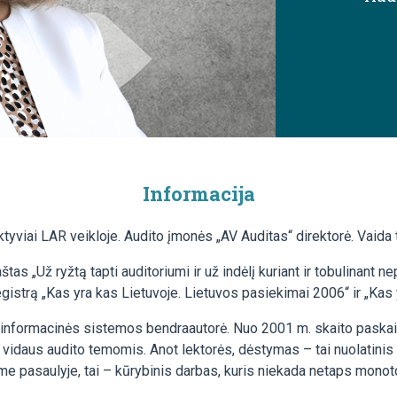
Informacija
yviai LAR veikloje. Audito įmonės „AV Auditas“ direktorė. Vaida t
as „Už ryžtą tapti auditoriumi ir už indėlį kuriant ir tobulinant 
egistrą „Kas yra kas Lietuvoje. Lietuvos pasiekimai 2006“ ir „Kas
formacinės sistemos bendraautorė. Nuo 2001 m. skaito paskaitas a
idaus audito temomis. Anot lektorės, dėstymas – tai nuolatinis to
ame pasaulyje, tai – kūrybinis darbas, kuris niekada netaps monoto