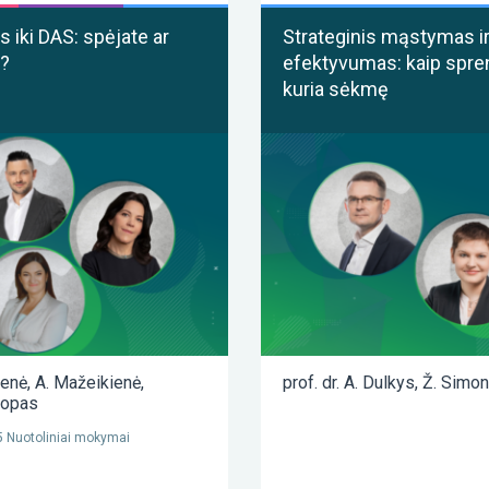
 iki DAS: spėjate ar
Strateginis mąstymas i
?
efektyvumas: kaip spre
kuria sėkmę
ienė
,
A. Mažeikienė
,
prof. dr. A. Dulkys
,
Ž. Simon
lopas
 Nuotoliniai mokymai