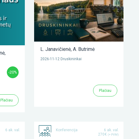
L. Janavičienė
,
A. Butrimė
enė
,
2026-11-12 Druskininkai
-20%
Plačiau
Plačiau
6 ak. val.
Konferencija
6 ak. val.
270€
(+ PVM)