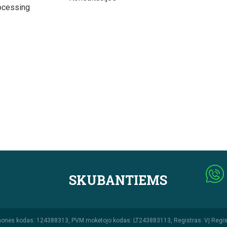
ocessing
SKUBANTIEMS
monės kodas: 124388313, PVM mokėtojo kodas: LT243883113, Registras: VĮ Regis