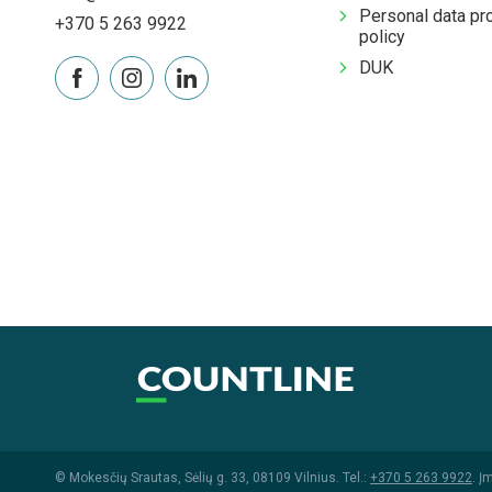
Personal data pr
+370 5 263 9922
policy
DUK
© Mokesčių Srautas, Sėlių g. 33, 08109 Vilnius. Tel.:
+370 5 263 9922
. Į