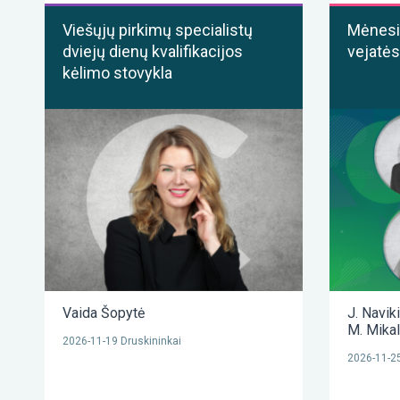
Viešųjų pirkimų specialistų
Mėnesis
dviejų dienų kvalifikacijos
vejatės
kėlimo stovykla
Vaida Šopytė
J. Navik
M. Mika
2026-11-19 Druskininkai
2026-11-25