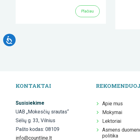
Plačiau
KONTAKTAI
REKOMENDUO
Susisiekime
Apie mus
UAB „Mokesčių srautas“
Mokymai
Sėlių g. 33, Vilnius
Lektoriai
Pašto kodas: 08109
Asmens duomenų
politika
info@countline.lt