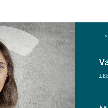
Vi
Va
LE
Aud