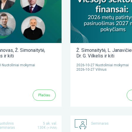
anovas
,
Ž. Simonaitytė
,
Ž. Simonaitytė
,
L. Janaviči
as
ir kiti
Dr. G. Vilkelis
ir kiti
 Nuotoliniai mokymai
2026-10-27 Nuotoliniai mokymai
2026-10-27 Vilnius
Plačiau
uotolinis
5 ak. val.
Seminaras
eminaras
130€
(+ PVM)