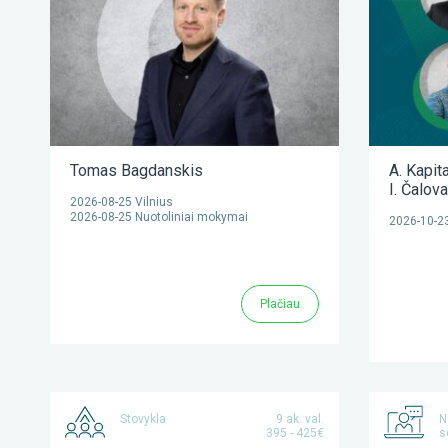
Tomas Bagdanskis
A. Kapit
I. Čalov
2026-08-25 Vilnius
2026-08-25 Nuotoliniai mokymai
2026-10-23
Plačiau
Stovykla
9 ak. val.
N
395 - 425€
s