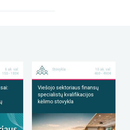
6 ak. val.
Stovykla
10 ak. val.
150 - 180€
460 - 490€
sai:
Viešojo sektoriaus finansų
specialistų kvalifikacijos
ų
kėlimo stovykla