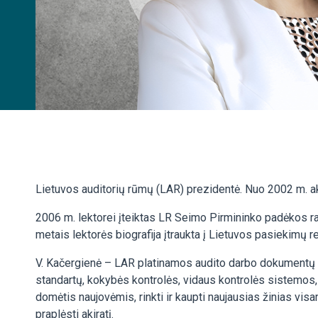
Lietuvos auditorių rūmų (LAR) prezidentė. Nuo 2002 m. akt
2006 m. lektorei įteiktas LR Seimo Pirmininko padėkos rašt
metais lektorės biografija įtraukta į Lietuvos pasiekimų r
V. Kačergienė – LAR platinamos audito darbo dokumentų in
standartų, kokybės kontrolės, vidaus kontrolės sistemos, v
domėtis naujovėmis, rinkti ir kaupti naujausias žinias vis
praplėsti akiratį.