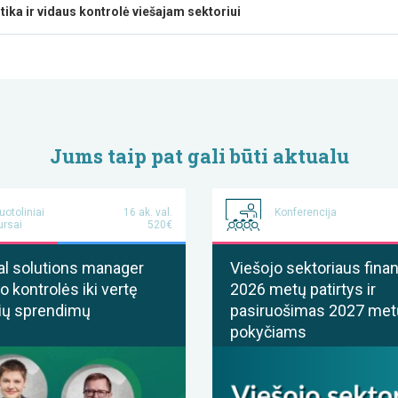
tika ir vidaus kontrolė viešajam sektoriui
Jums taip pat gali būti aktualu
uotoliniai
16 ak. val.
Konferencija
ursai
520€
al solutions manager
Viešojo sektoriaus finan
o kontrolės iki vertę
2026 metų patirtys ir
ių sprendimų
pasiruošimas 2027 met
pokyčiams