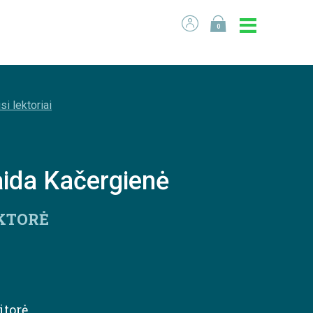
0
si lektoriai
ida Kačergienė
KTORĖ
itorė