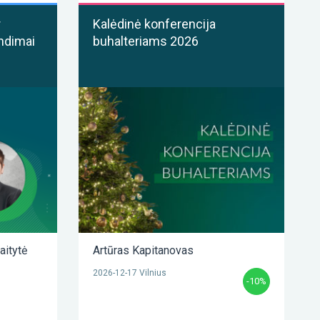
r
Kalėdinė konferencija
ndimai
buhalteriams 2026
aitytė
Artūras Kapitanovas
2026-12-17 Vilnius
-10%