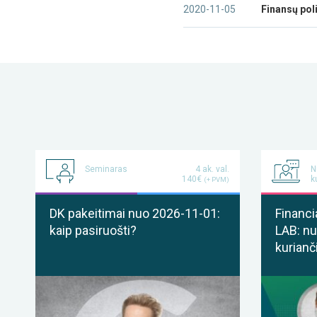
2020-11-05
Finansų poli
Seminaras
4 ak. val.
N
140€
k
(+ PVM)
DK pakeitimai nuo 2026-11-01:
Financi
kaip pasiruošti?
LAB: nu
kurianč