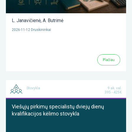
L. Janavičienė
,
A. Butrimė
2026-11-12 Druskininkai
Plačiau
Stovykla
9 ak. val.
395 - 425€
Viešųjų pirkimų specialistų dviejų dienų
kvalifikacijos kėlimo stovykla