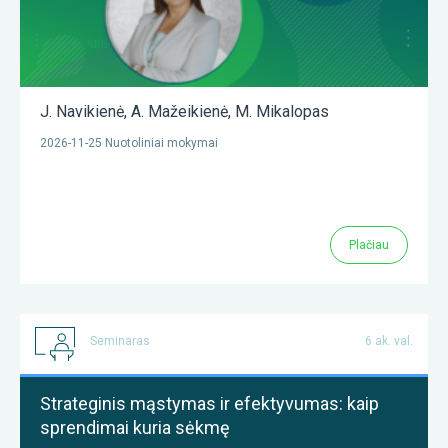
J. Navikienė
,
A. Mažeikienė
,
M. Mikalopas
2026-11-25 Nuotoliniai mokymai
Plačiau
Seminaras
6 ak. val.
Strateginis mąstymas ir efektyvumas: kaip
sprendimai kuria sėkmę