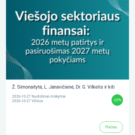
Ž. Simonaitytė
,
L. Janavičienė
,
Dr. G. Vilkelis
ir kiti
2026-10-27 Nuotoliniai mokymai
-20%
2026-10-27 Vilnius
Plačiau