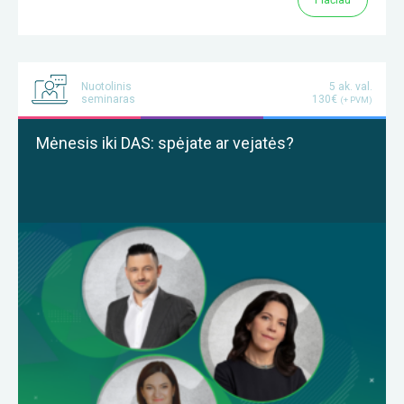
Nuotolinis
5 ak. val.
seminaras
130€
(+ PVM)
Mėnesis iki DAS: spėjate ar vejatės?