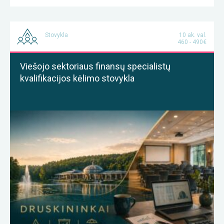
Stovykla
10 ak. val.
460 - 490€
Viešojo sektoriaus finansų specialistų
kvalifikacijos kėlimo stovykla