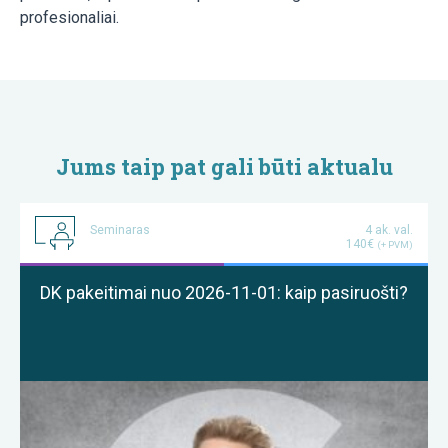
profesionaliai.
Jums taip pat gali būti aktualu
Seminaras
4 ak. val.
140€
(+ PVM)
DK pakeitimai nuo 2026-11-01: kaip pasiruošti?