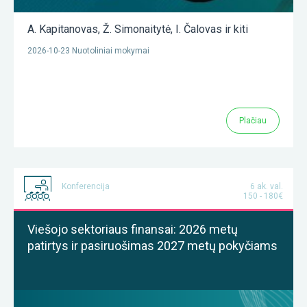
A. Kapitanovas
,
Ž. Simonaitytė
,
I. Čalovas
ir kiti
2026-10-23 Nuotoliniai mokymai
Plačiau
Konferencija
6 ak. val.
150 - 180€
Viešojo sektoriaus finansai: 2026 metų
patirtys ir pasiruošimas 2027 metų pokyčiams