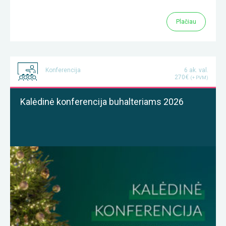
Plačiau
Konferencija
6 ak. val.
270€
(+ PVM)
Kalėdinė konferencija buhalteriams 2026