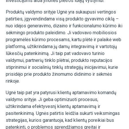
investicijoms arba įmonės plėtros idėjų vystymui.
Produktų valdymo srityje Ugnė yra sukaupusi vertingos
patirties, įgyvendindama visą produkto gyvavimo ciklą –
nuo idėjos generavimo, dizaino ir funkcionalumo kūrimo iki
sėkmingo produkto paleidimo. Ji vadovavo mobiliosios
programėlės kūrimo procesams, kartu plėtė ir palaikė web
platformą, užtikrindama jų darnų integravimą ir vartotojų
lūkesčių patenkinimą. Ji taip pat vadovavo turinio
valdymui, partnerių tinklo plėtrai, produkto reputacijos
stiprinimui ir socialinių tinklų strategijų inicijavimui, kurie
prisidėjo prie produkto žinomumo didinimo ir sėkmės
rinkoje.
Ugnė taip pat yra patyrusi klientų aptarnavimo komandų
valdymo srityje. Ji geba optimizuoti procesus,
užtikrindama efektyvesnį klientų aptarnavimą ir
pasitenkinimą. Ugnės patirtis leidžia sukurti veiksmingas
strategijas, kurios garantuoja, kad klientų poreikiai bus
patenkinti, o problemos sprendžiamos greitai ir