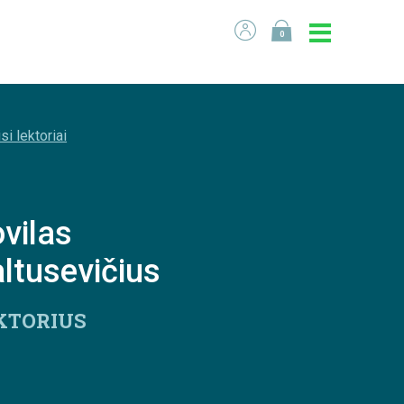
0
si lektoriai
vilas
ltusevičius
KTORIUS