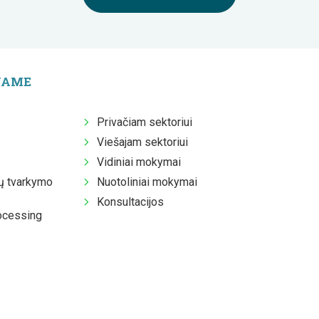
JAME
Privačiam sektoriui
Viešajam sektoriui
Vidiniai mokymai
 tvarkymo
Nuotoliniai mokymai
Konsultacijos
ocessing