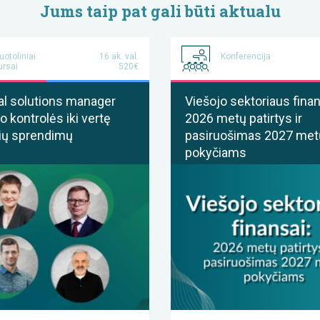
Jums taip pat gali būti aktualu
uotoliniai
16 ak. val.
Konferencija
ursai
520€
al solutions manager
Viešojo sektoriaus finan
o kontrolės iki vertę
2026 metų patirtys ir
ių sprendimų
pasiruošimas 2027 met
pokyčiams