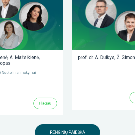
ienė
,
A. Mažeikienė
,
prof. dr. A. Dulkys
,
Ž. Simon
lopas
 Nuotoliniai mokymai
Plačiau
RENGINIŲ PAIEŠKA