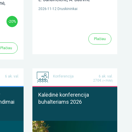
enė
,
2026-11-12 Druskininkai
-20%
Plačiau
Plačiau
6 ak. val.
Konferencija
6 ak. val.
270€
(+ PVM)
r
Kalėdinė konferencija
ndimai
buhalteriams 2026