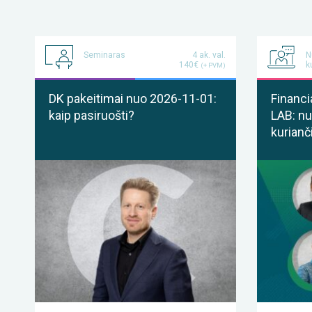
Seminaras
4 ak. val.
N
140€
k
(+ PVM)
DK pakeitimai nuo 2026-11-01:
Financi
kaip pasiruošti?
LAB: nu
kurianč