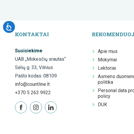
KONTAKTAI
REKOMENDUO
Susisiekime
Apie mus
UAB „Mokesčių srautas“
Mokymai
Sėlių g. 33, Vilnius
Lektoriai
Pašto kodas: 08109
Asmens duomenų
politika
info@countline.lt
Personal data pr
+370 5 263 9922
policy
DUK