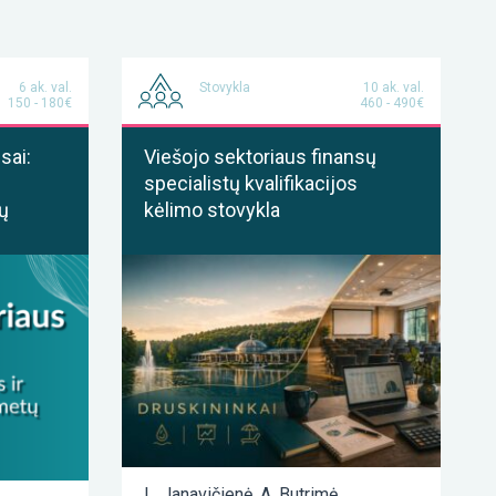
6 ak. val.
Stovykla
10 ak. val.
150 - 180€
460 - 490€
sai:
Viešojo sektoriaus finansų
specialistų kvalifikacijos
ų
kėlimo stovykla
L. Janavičienė
,
A. Butrimė