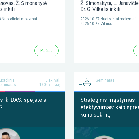
anovas
,
Ž. Simonaitytė
,
Ž. Simonaitytė
,
L. Janaviči
as
ir kiti
Dr. G. Vilkelis
ir kiti
 Nuotoliniai mokymai
2026-10-27 Nuotoliniai mokymai
2026-10-27 Vilnius
Plačiau
uotolinis
5 ak. val.
Seminaras
eminaras
130€
(+ PVM)
 iki DAS: spėjate ar
Strateginis mąstymas i
?
efektyvumas: kaip spre
kuria sėkmę