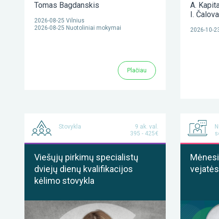
Tomas Bagdanskis
A. Kapit
I. Čalov
2026-08-25 Vilnius
2026-08-25 Nuotoliniai mokymai
2026-10-23
Plačiau
Stovykla
9 ak. val.
N
395 - 425€
s
Viešųjų pirkimų specialistų
Mėnesis
dviejų dienų kvalifikacijos
vejatės
kėlimo stovykla