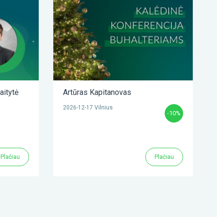
aitytė
Artūras Kapitanovas
2026-12-17 Vilnius
-10%
Plačiau
Plačiau