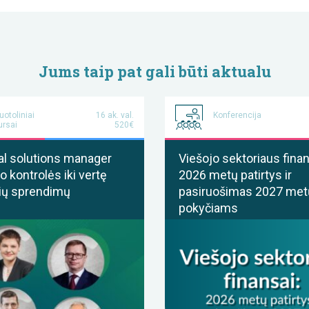
Jums taip pat gali būti aktualu
uotoliniai
16 ak. val.
Konferencija
ursai
520€
al solutions manager
Viešojo sektoriaus finan
o kontrolės iki vertę
2026 metų patirtys ir
ių sprendimų
pasiruošimas 2027 met
pokyčiams