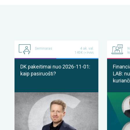
Seminaras
4 ak. val.
N
140€
k
(+ PVM)
DK pakeitimai nuo 2026-11-01:
Financi
kaip pasiruošti?
LAB: nu
kurianč