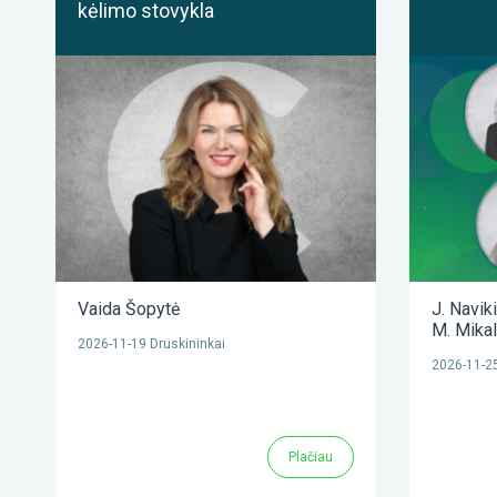
kėlimo stovykla
Vaida Šopytė
J. Navik
M. Mika
2026-11-19 Druskininkai
2026-11-25
Plačiau