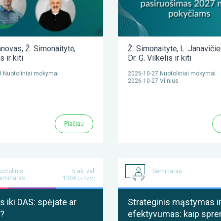
anovas
,
Ž. Simonaitytė
,
Ž. Simonaitytė
,
L. Janaviči
as
ir kiti
Dr. G. Vilkelis
ir kiti
 Nuotoliniai mokymai
2026-10-27 Nuotoliniai mokymai
2026-10-27 Vilnius
Plačiau
uotolinis
5 ak. val.
Seminaras
eminaras
130€
(+ PVM)
 iki DAS: spėjate ar
Strateginis mąstymas i
?
efektyvumas: kaip spre