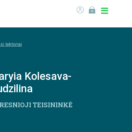
0
si lektoriai
ryia Kolesava-
dzilina
RESNIOJI TEISININKĖ