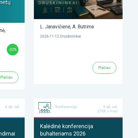
L. Janavičienė
,
A. Butrimė
enė
,
2026-11-12 Druskininkai
-20%
Plačiau
Plačiau
6 ak. val.
Konferencija
6 ak. val.
270€
(+ PVM)
r
Kalėdinė konferencija
ndimai
buhalteriams 2026