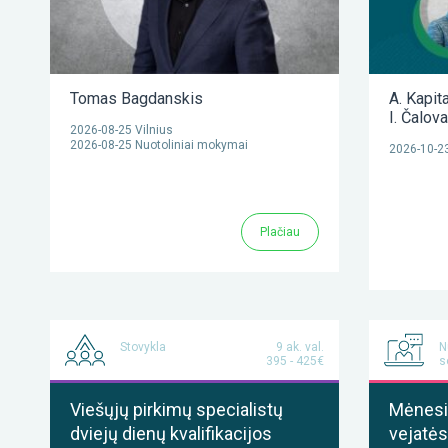
Tomas Bagdanskis
A. Kapit
I. Čalov
2026-08-25 Vilnius
2026-08-25 Nuotoliniai mokymai
2026-10-23
Plačiau
Stovykla
9 ak. val.
N
395 - 425€
s
Viešųjų pirkimų specialistų
Mėnesis
dviejų dienų kvalifikacijos
vejatės