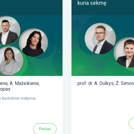
kuria sėkmę
ienė
,
A. Mažeikienė
,
prof. dr. A. Dulkys
,
Ž. Simon
lopas
 Nuotoliniai mokymai
Plačiau