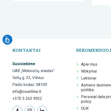
KONTAKTAI
REKOMENDUO
Susisiekime
Apie mus
UAB „Mokesčių srautas“
Mokymai
Sėlių g. 33, Vilnius
Lektoriai
Pašto kodas: 08109
Asmens duomenų
politika
info@countline.lt
Personal data pr
+370 5 263 9922
policy
DUK