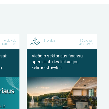
6 ak. val.
Stovykla
10 ak. val.
150 - 180€
460 - 490€
sai:
Viešojo sektoriaus finansų
specialistų kvalifikacijos
ų
kėlimo stovykla