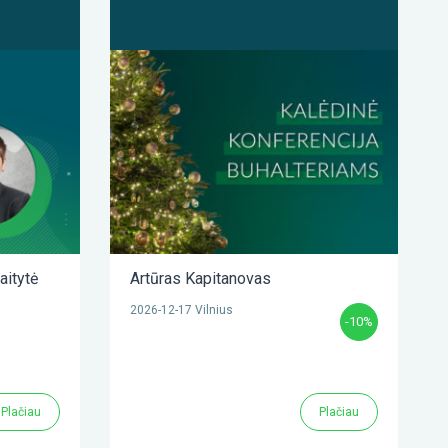
aitytė
Artūras Kapitanovas
2026-12-17 Vilnius
-10%
Plačiau
Plačiau