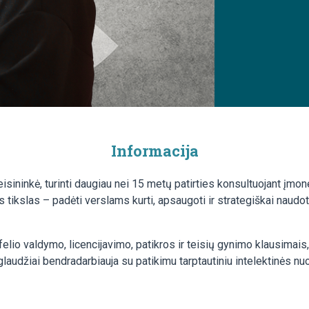
Informacija
sininkė, turinti daugiau nei 15 metų patirties konsultuojant įmone
is tikslas – padėti verslams kurti, apsaugoti ir strategiškai naud
felio valdymo, licencijavimo, patikros ir teisių gynimo klausimais,
laudžiai bendradarbiauja su patikimu tarptautiniu intelektinės n