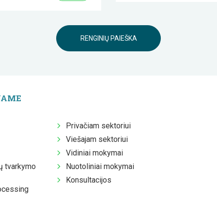
RENGINIŲ PAIEŠKA
JAME
Privačiam sektoriui
Viešajam sektoriui
Vidiniai mokymai
 tvarkymo
Nuotoliniai mokymai
Konsultacijos
ocessing