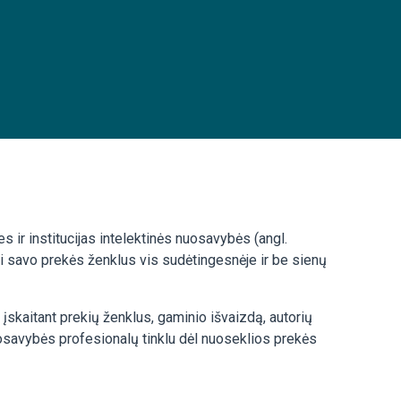
s ir institucijas intelektinės nuosavybės (angl.
oti savo prekės ženklus vis sudėtingesnėje ir be sienų
 įskaitant prekių ženklus, gaminio išvaizdą, autorių
uosavybės profesionalų tinklu dėl nuoseklios prekės