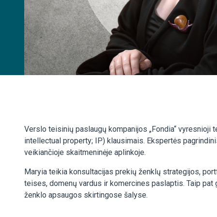
Verslo teisinių paslaugų kompanijos „Fondia“ vyresnioji tei
intellectual property; IP) klausimais. Ekspertės pagrindin
veikiančioje skaitmeninėje aplinkoje.
Maryia teikia konsultacijas prekių ženklų strategijos, port
teises, domenų vardus ir komercines paslaptis. Taip pat g
ženklo apsaugos skirtingose šalyse.