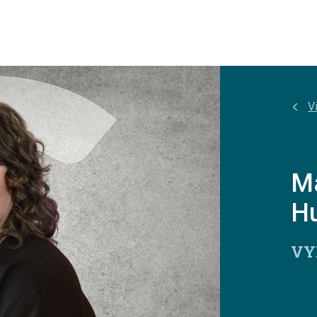
Vi
Ma
Hu
VY