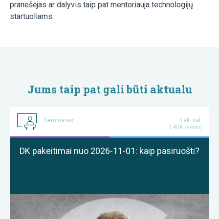
pranešėjas ar dalyvis taip pat mentoriauja technologijų
startuoliams.
Jums taip pat gali būti aktualu
Seminaras
4 ak. val.
140€
(+ PVM)
DK pakeitimai nuo 2026-11-01: kaip pasiruošti?