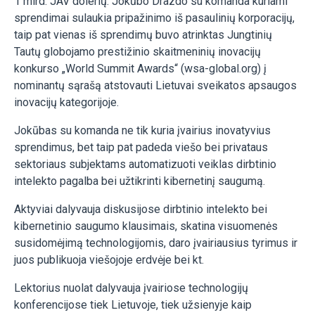
1 mlrd. JAV dolerių. Jokūbo Drazdo su komanda kuriami
sprendimai sulaukia pripažinimo iš pasaulinių korporacijų,
taip pat vienas iš sprendimų buvo atrinktas Jungtinių
Tautų globojamo prestižinio skaitmeninių inovacijų
konkurso „World Summit Awards“ (wsa-global.org) į
nominantų sąrašą atstovauti Lietuvai sveikatos apsaugos
inovacijų kategorijoje.
Jokūbas su komanda ne tik kuria įvairius inovatyvius
sprendimus, bet taip pat padeda viešo bei privataus
sektoriaus subjektams automatizuoti veiklas dirbtinio
intelekto pagalba bei užtikrinti kibernetinį saugumą.
Aktyviai dalyvauja diskusijose dirbtinio intelekto bei
kibernetinio saugumo klausimais, skatina visuomenės
susidomėjimą technologijomis, daro įvairiausius tyrimus ir
juos publikuoja viešojoje erdvėje bei kt.
Lektorius nuolat dalyvauja įvairiose technologijų
konferencijose tiek Lietuvoje, tiek užsienyje kaip