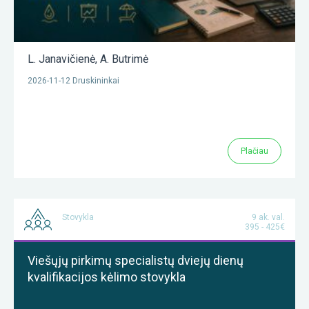
L. Janavičienė
,
A. Butrimė
2026-11-12 Druskininkai
Plačiau
Stovykla
9 ak. val.
395 - 425€
Viešųjų pirkimų specialistų dviejų dienų
kvalifikacijos kėlimo stovykla