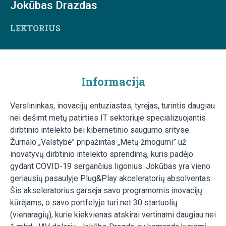
Jokūbas Drazdas
LEKTORIUS
Informacija
Verslininkas, inovacijų entuziastas, tyrėjas, turintis daugiau
nei dešimt metų patirties IT sektoriuje specializuojantis
dirbtinio intelekto bei kibernetinio saugumo srityse.
Žurnalo „Valstybė” pripažintas „Metų žmogumi” už
inovatyvų dirbtinio intelekto sprendimą, kuris padėjo
gydant COVID-19 sergančius ligonius. Jokūbas yra vieno
geriausių pasaulyje Plug&Play akceleratorių absolventas.
Šis akseleratorius garsėja savo programomis inovacijų
kūrėjams, o savo portfelyje turi net 30 startuolių
(vienaragių), kurie kiekvienas atskirai vertinami daugiau nei