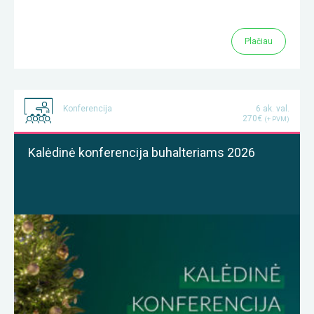
Plačiau
Konferencija
6 ak. val.
270€
(+ PVM)
Kalėdinė konferencija buhalteriams 2026