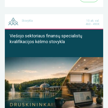
Stovykla
10 ak. val.
460 - 490€
Viešojo sektoriaus finansų specialistų
kvalifikacijos kėlimo stovykla