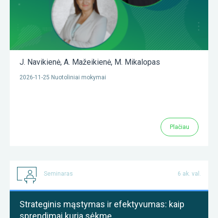
J. Navikienė
,
A. Mažeikienė
,
M. Mikalopas
2026-11-25 Nuotoliniai mokymai
Plačiau
Seminaras
6 ak. val.
Strateginis mąstymas ir efektyvumas: kaip
sprendimai kuria sėkmę