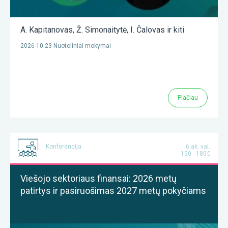
A. Kapitanovas
,
Ž. Simonaitytė
,
I. Čalovas
ir kiti
2026-10-23 Nuotoliniai mokymai
Plačiau
Konferencija
6 ak. val.
150 - 180€
Viešojo sektoriaus finansai: 2026 metų
patirtys ir pasiruošimas 2027 metų pokyčiams