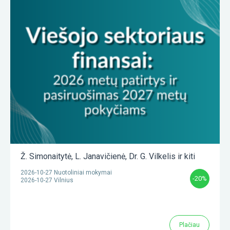
Ž. Simonaitytė
,
L. Janavičienė
,
Dr. G. Vilkelis
ir kiti
2026-10-27 Nuotoliniai mokymai
-20%
2026-10-27 Vilnius
Plačiau