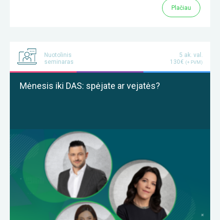
Plačiau
Nuotolinis
5 ak. val.
seminaras
130€
(+ PVM)
Mėnesis iki DAS: spėjate ar vejatės?