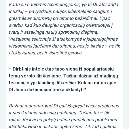
Kartu su naujomis technologijomis, ypač DI, atsiranda
ir rizikų – pavyzdžiui, naujos kibernetinio saugumo
grėsmės ar duomenų privatumo pažeidimai. Ypač
svarbu, kad kuo daugiau organizacijų orientuotųsi į
tvarų ir atsakingą naujų sprendimų diegimą.
Viešajame sektoriuje ši atsakomybė ir įsipareigojimas
visuomenei jaučiami dar stipriau, nes jo tikslas – ne tik
efektyvumas, bet ir visuotinė gerovė.
– Dirbtinis intelektas tapo viena iš populiariausių
temų verslo diskusijose. Tačiau dažnai už madingų
terminų slypi klaidingi lūkesčiai. Kokius mitus apie
DI Jums dažniausiai tenka sklaidyti?
Dažnai manoma, kad DI gali išspręsti visas problemas
ir nereikalauja didesnių pastangų. Tačiau tai – tik
mitas. Kiekvieną pokytį būtina pradėti nuo problemos
identifikavimo ir aiškaus apibrėžimo. Tik tada galima