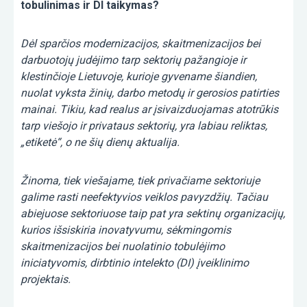
tobulinimas ir DI taikymas?
Dėl sparčios modernizacijos, skaitmenizacijos bei
darbuotojų judėjimo tarp sektorių pažangioje ir
klestinčioje Lietuvoje, kurioje gyvename šiandien,
nuolat vyksta žinių, darbo metodų ir gerosios patirties
mainai. Tikiu, kad realus ar įsivaizduojamas atotrūkis
tarp viešojo ir privataus sektorių, yra labiau reliktas,
„etiketė“, o ne šių dienų aktualija.
Žinoma, tiek viešajame, tiek privačiame sektoriuje
galime rasti neefektyvios veiklos pavyzdžių. Tačiau
abiejuose sektoriuose taip pat yra sektinų organizacijų,
kurios išsiskiria inovatyvumu, sėkmingomis
skaitmenizacijos bei nuolatinio tobulėjimo
iniciatyvomis, dirbtinio intelekto (DI) įveiklinimo
projektais.