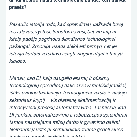
praeis?
Pasaulio istorija rodo, kad sprendimai, kažkada buvę
inovatyvūs, vystėsi, transformavosi, bet vienaip ar
kitaip padėjo pagrindus šiandienos technologinei
pažangai. Žmonija visada siekė eiti pirmyn, net jei
istorija kartais versdavo žengti žingsnį atgal ir taisyti
klaidas.
Manau, kad DI, kaip daugelio esamų ir būsimų
technologinių sprendimų dalis ar savarankiški įrankiai,
išliks esmine tendencija, formuojančia verslo ir viešojo
sektoriaus kryptį – vis platesnę skaitmenizaciją ir
intensyvesnį procesų automatizavimą. Tai reiškia, kad
DI įrankiai, automatizavimo ir robotizacijos sprendimai
tampa neatsiejama mūsų darbo ir gyvenimo dalimi.
Norėdami jaustis jų šeimininkais, turime gebėti šiuos
įrankius suprasti, įveiklinti ir valdyti.