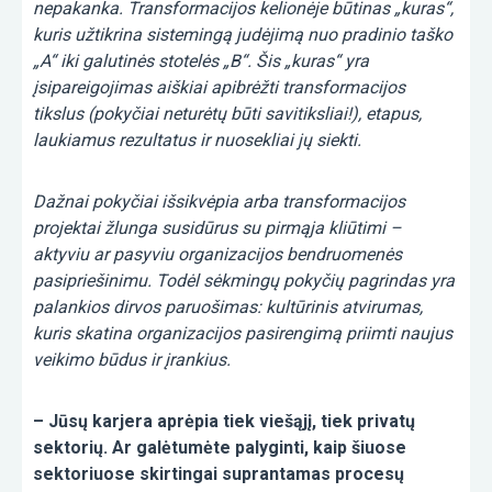
nepakanka. Transformacijos kelionėje būtinas „kuras“,
kuris užtikrina sistemingą judėjimą nuo pradinio taško
„A“ iki galutinės stotelės „B“. Šis „kuras“ yra
įsipareigojimas aiškiai apibrėžti transformacijos
tikslus (pokyčiai neturėtų būti savitiksliai!), etapus,
laukiamus rezultatus ir nuosekliai jų siekti.
Dažnai pokyčiai išsikvėpia arba transformacijos
projektai žlunga susidūrus su pirmąja kliūtimi –
aktyviu ar pasyviu organizacijos bendruomenės
pasipriešinimu. Todėl sėkmingų pokyčių pagrindas yra
palankios dirvos paruošimas: kultūrinis atvirumas,
kuris skatina organizacijos pasirengimą priimti naujus
veikimo būdus ir įrankius.
– Jūsų karjera aprėpia tiek viešąjį, tiek privatų
sektorių. Ar galėtumėte palyginti, kaip šiuose
sektoriuose skirtingai suprantamas procesų