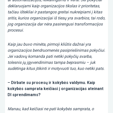
deklaruojami kaip organizacijos tikslas ir prioritetas,
tačiau ištekliai ir pastangos greitai nukreipiami į kitas
sritis, kurios organizacijai iš tiesų yra svarbios, tai rodo,
jog organizacija dar nėra pasirengusi transformacijos
procesui.
Kaip jau buvo minėta, pirmoji kliūtis dažnai yra
organizacijos bendruomenės pasipriešinimas pokyčiui.
Jei vadovų komanda pati netiki pokyčių svarba,
tolesnis jų įgyvendinimas tampa beprasmiu – juk
sudėtinga kitus įtikinti ir motyvuoti tuo, kuo netiki pats.
– Dirbate su procesų ir kokybės valdymu. Kaip
kokybės samprata keičiasi į organizacijas ateinant
DI sprendimams?
Manau, kad keičiasi ne pati kokybės samprata, o