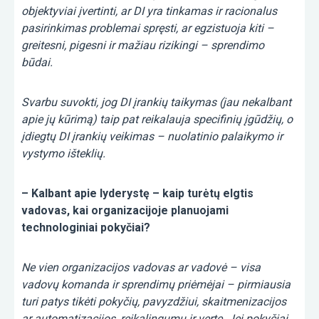
objektyviai įvertinti, ar DI yra tinkamas ir racionalus
pasirinkimas problemai spręsti, ar egzistuoja kiti –
greitesni, pigesni ir mažiau rizikingi – sprendimo
būdai.
Svarbu suvokti, jog DI įrankių taikymas (jau nekalbant
apie jų kūrimą) taip pat reikalauja specifinių įgūdžių, o
įdiegtų DI įrankių veikimas – nuolatinio palaikymo ir
vystymo išteklių.
– Kalbant apie lyderystę – kaip turėtų elgtis
vadovas, kai organizacijoje planuojami
technologiniai pokyčiai?
Ne vien organizacijos vadovas ar vadovė – visa
vadovų komanda ir sprendimų priėmėjai – pirmiausia
turi patys tikėti pokyčių, pavyzdžiui, skaitmenizacijos
ar automatizacijos, reikalingumu ir verte. Jei pokyčiai