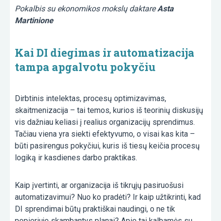
Pokalbis su ekonomikos mokslų daktare
Asta
Martinione
Kai DI diegimas ir automatizacija
tampa apgalvotu pokyčiu
Dirbtinis intelektas, procesų optimizavimas,
skaitmenizacija – tai temos, kurios iš teorinių diskusijų
vis dažniau keliasi į realius organizacijų sprendimus.
Tačiau viena yra siekti efektyvumo, o visai kas kita –
būti pasirengus pokyčiui, kuris iš tiesų keičia procesų
logiką ir kasdienes darbo praktikas.
Kaip įvertinti, ar organizacija iš tikrųjų pasiruošusi
automatizavimui? Nuo ko pradėti? Ir kaip užtikrinti, kad
DI sprendimai būtų praktiškai naudingi, o ne tik
popieriuje skambantys planai? Apie tai kalbamės su