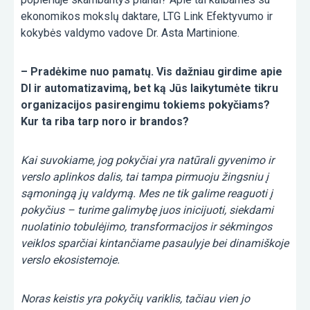
ekonomikos mokslų daktare, LTG Link Efektyvumo ir
kokybės valdymo vadove Dr. Asta Martinione.
– Pradėkime nuo pamatų. Vis dažniau girdime apie
DI ir automatizavimą, bet ką Jūs laikytumėte tikru
organizacijos pasirengimu tokiems pokyčiams?
Kur ta riba tarp noro ir brandos?
Kai suvokiame, jog pokyčiai yra natūrali gyvenimo ir
verslo aplinkos dalis, tai tampa pirmuoju žingsniu į
sąmoningą jų valdymą. Mes ne tik galime reaguoti į
pokyčius – turime galimybę juos inicijuoti, siekdami
nuolatinio tobulėjimo, transformacijos ir sėkmingos
veiklos sparčiai kintančiame pasaulyje bei dinamiškoje
verslo ekosistemoje.
Noras keistis yra pokyčių variklis, tačiau vien jo