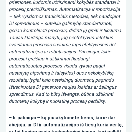
priemonės, kuriomis užtikrinami kokybės standartai ir
procesų preciziškumas. Automatizacija ir robotizacija
– tiek vykdomos tradiciniais metodais, tiek naudojant
DI sprendimus – suteikia galimybę standartizuoti,
geriau kontroliuoti procesus, didinti jų greitį ir tikslumą.
Tačiau klaidinga manyti, jog neefektyvus, išteklius
švaistantis procesas savaime taps efektyvesnis dėl
automatizacijos ar robotizacijos. Priešingai, tokie
procesai greičiau ir užtikrintai (kadangi
automatizuotas procesas visada vyksta pagal
nustatytą algoritmą ir taisykles) duos nekokybišką
rezultatą; lygiai kaip neteisingų duomenų pagrindu
ištreniruotas DI generuos naujas klaidas ar žalingus
sprendimus. Kad to būtų išvengta, būtina užtikrinti
duomenų kokybę ir nuolatinę procesų peržiūrą.
– Ir pabaigai – ką pasakytumėte tiems, kurie dar
abejoja: ar DI ir automatizacijos iš tiesų kuria vertę,
ar tai tiesiog nauja technologinė banga, kuri galbūt