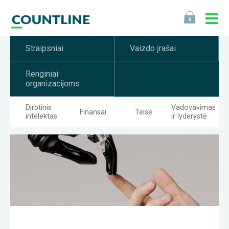
0
Straipsniai
Vaizdo įrašai
Renginiai
organizacijoms
Dirbtinis
Vadovavimas
Finansai
Teisė
intelektas
ir lyderystė