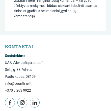
„Edutainment“ renginiai Jūsų komandai – tai ypač
efektyvus mokymosi būdas, siekiant tobulinti esamas
žinias ar įgūdžius bei maloniai įgyti naujų
kompetencijų.
KONTAKTAI
Susisiekime
UAB „Mokesčių srautas“
Sėlių g. 33, Vilnius
Pašto kodas: 08109
info@countline.lt
+370 5 263 9922